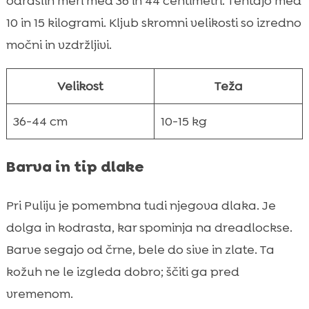
odraslih meri med 36 in 44 centimetri. Tehtajo med
10 in 15 kilogrami. Kljub skromni velikosti so izredno
močni in vzdržljivi.
Velikost
Teža
36-44 cm
10-15 kg
Barva in tip dlake
Pri Puliju je pomembna tudi njegova dlaka. Je
dolga in kodrasta, kar spominja na dreadlockse.
Barve segajo od črne, bele do sive in zlate. Ta
kožuh ne le izgleda dobro; ščiti ga pred
vremenom.