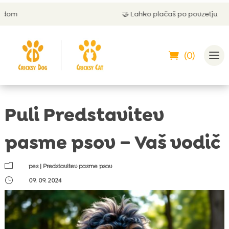
🤝
Lahko plačaš po povzetju
(0)
Puli Predstavitev
pasme psov – Vaš vodič
m
pes
|
Predstavitev pasme psov
}
09. 09. 2024