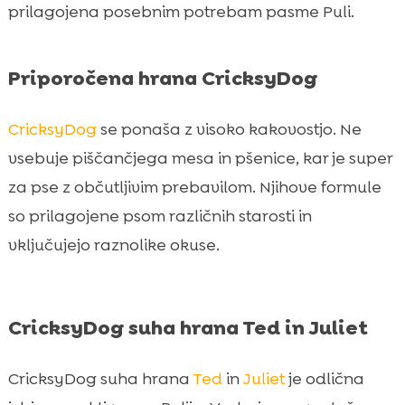
prilagojena posebnim potrebam pasme Puli.
Priporočena hrana CricksyDog
CricksyDog
se ponaša z visoko kakovostjo. Ne
vsebuje piščančjega mesa in pšenice, kar je super
za pse z občutljivim prebavilom. Njihove formule
so prilagojene psom različnih starosti in
vključujejo raznolike okuse.
CricksyDog suha hrana Ted in Juliet
CricksyDog suha hrana
Ted
in
Juliet
je odlična