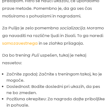
pristopom. Hitro se nauči ukazov, če uporabimo
prave metode. Pomembno je, da ga ves čas
motiviramo s pohvalami in nagradami.
Za Pulija je zelo pomembna
socializacija
. Moramo
ga navaditi na različne ljudi in živali. To ga naredi
samozavestnega
in se zlahka prilagaja.
Da bo trening
Puli
uspešen, tukaj je nekaj
nasvetov:
Začnite zgodaj: Začnite s treningom takoj, ko je
mogoče.
Doslednost: Bodite dosledni pri ukazih, da pes
ne bo zmeden.
Pozitivna okrepitev: Za nagrado dajte priboljške
in pohvale.