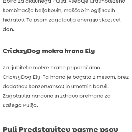
izbira za aktivnega Pulija. Vsebuje uravnoteženo
kombinacijo beljakovin, maščob in ogljikovih
hidratov. To psom zagotavlja energijo skozi cel
dan.
CricksyDog mokra hrana Ely
Za ljubitelje mokre hrane priporočamo
CricksyDog Ely. Ta hrana je bogata z mesom, brez
dodatkov konzervansov in umetnih barvil.
Zagotavlja naravno in zdravo prehrano za
vašega Pulija.
Puli Predstavitev pasme psov