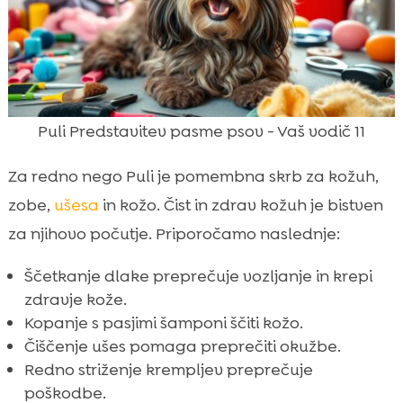
Puli Predstavitev pasme psov - Vaš vodič 11
Za redno nego Puli je pomembna skrb za kožuh,
zobe,
ušesa
in kožo. Čist in zdrav kožuh je bistven
za njihovo počutje. Priporočamo naslednje:
Ščetkanje dlake preprečuje vozljanje in krepi
zdravje kože.
Kopanje s pasjimi šamponi ščiti kožo.
Čiščenje ušes pomaga preprečiti okužbe.
Redno striženje krempljev preprečuje
poškodbe.