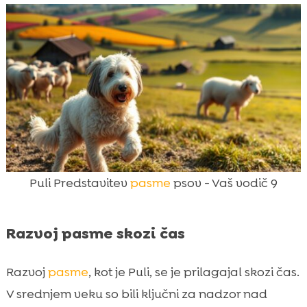
Puli Predstavitev
pasme
psov - Vaš vodič 9
Razvoj pasme skozi čas
Razvoj
pasme
, kot je Puli, se je prilagajal skozi čas.
V srednjem veku so bili ključni za nadzor nad