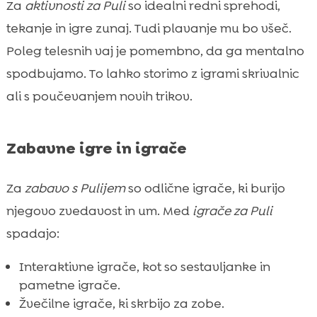
Za
aktivnosti za Puli
so idealni redni sprehodi,
tekanje in igre zunaj. Tudi plavanje mu bo všeč.
Poleg telesnih vaj je pomembno, da ga mentalno
spodbujamo. To lahko storimo z igrami skrivalnic
ali s poučevanjem novih trikov.
Zabavne igre in igrače
Za
zabavo s Pulijem
so odlične igrače, ki burijo
njegovo zvedavost in um. Med
igrače za Puli
spadajo:
Interaktivne igrače, kot so sestavljanke in
pametne igrače.
Žvečilne igrače, ki skrbijo za zobe.