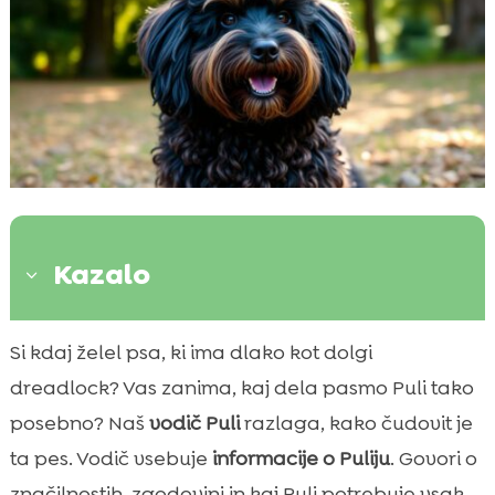
Kazalo
3
Zgodovina pasme Puli
Si kdaj želel psa, ki ima dlako kot dolgi

Fizične značilnosti Puli
dreadlock? Vas zanima, kaj dela pasmo Puli tako

Temperament in osebnost Puli
posebno? Naš
vodič Puli
razlaga, kako čudovit je

Nega in skrb za Puli
ta pes. Vodič vsebuje
informacije o Puliju
. Govori o

Prehrana za Puli
značilnostih, zgodovini in kaj Puli potrebuje vsak
