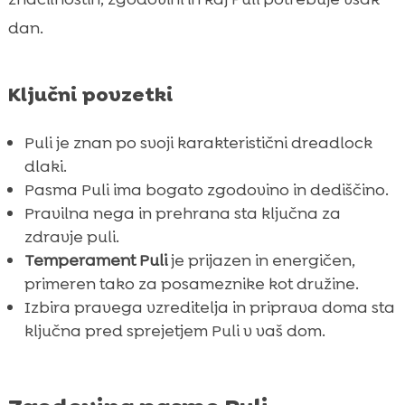
Puli Predstavitev pasme psov
dan.

Aktivnosti in igra za Puli

Trening in socializacija Puli

Ključni povzetki
Zdravstvene težave in preprečevanje

Puli kot družinski pes

Puli je znan po svoji karakteristični dreadlock
Kako izbrati pravega vzreditelja Puli
dlaki.

Pasma Puli ima bogato zgodovino in dediščino.
Priprava doma za prihod Puli

Pravilna nega in prehrana sta ključna za
Potovanje in transport z Puli

zdravje puli.
Dejstva o zanimivostih Puli

Temperament Puli
je prijazen in energičen,
Zaključek

primeren tako za posameznike kot družine.
FAQ
Izbira pravega vzreditelja in priprava doma sta

ključna pred sprejetjem Puli v vaš dom.