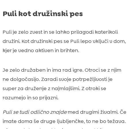
Puli kot družinski pes
Puli je zelo zvest in se lahko prilagodi katerikoli
družini. Kot družinski pes se Puli lepo vključi v dom,
kjer je vedno aktiven in brihten.
Je zelo družaben in ima rad igre. Otroci se z njim
ne dolgočasijo. Zaradi svoje potrpežljivosti je
super za druženje z najmlajšimi. Z otroki se
razumejo in so prijazni.
Puli se tudi odlično znajde
med drugimi živalmi. Če
imate doma še druge ljubljenčke, to ne bo težava.