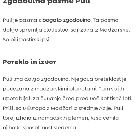
Zgodovina pasme Puli
Puli je pasma s
bogato zgodovino
. Ta pasma
dolgo spremlja človeštvo, saj izvira iz Madžarske.
So bili pastirski psi.
Poreklo in izvor
Puli ima dolgo zgodovino. Njegova preteklost je
povezana z madžarskimi planotami. Tam so jih
uporabljali za čuvanje čred pred več kot tisoč leti.
Prišli so v Evropo z Madžari iz srednje Azije. Puli
torej izhaja iz nomadskih plemen, ki so cenila
njihovo sposobnost sledenja.