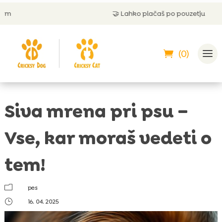
🤝
Lahko plačaš po povzetju
(0)
Siva mrena pri psu –
Vse, kar moraš vedeti o
tem!
m
pes
}
16. 04. 2025