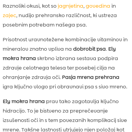
Raznoliki okusi, kot so
jagnjetina
,
govedina
in
zajec
, nudijo prehransko različnost, ki ustreza
posebnim potrebam našega psa.
Prisotnost uravnotežene kombinacije vitaminov in
mineralov znatno vpliva na
dobrobit psa
.
Ely
mokra hrana
skrbno izbrana sestava podpira
zdravje celotnega telesa ter posebej cilja na
ohranjanje zdravja oči.
Pasja mrena prehrana
igra ključno vlogo pri obravnavi psa s sivo mreno.
Ely mokra hrana
prav tako zagotavlja ključno
hidracijo. To je bistveno za preprečevanje
izsušenosti oči in s tem povezanih komplikacij sive
mrene. Takšne lastnosti utrjujejo njen položaj kot