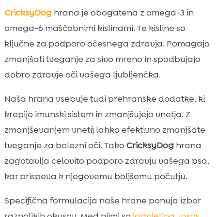
CricksyDog
hrana je obogatena z omega-3 in
omega-6 maščobnimi kislinami. Te kisline so
ključne za podporo očesnega zdravja. Pomagajo
zmanjšati tveganje za sivo mreno in spodbujajo
dobro zdravje oči vašega ljubljenčka.
Naša hrana vsebuje tudi prehranske dodatke, ki
krepijo imunski sistem in zmanjšujejo vnetja. Z
zmanjševanjem vnetij lahko efektivno zmanjšate
tveganje za bolezni oči. Tako
CricksyDog
hrana
zagotavlja celovito podporo zdravju vašega psa,
kar prispeva k njegovemu boljšemu počutju.
Specifična formulacija naše hrane ponuja izbor
raznolikih okusov. Med njimi so
jagnjetina
,
losos
,