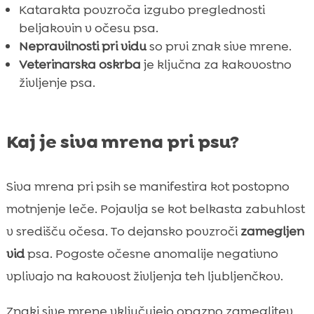
Katarakta povzroča izgubo preglednosti
beljakovin v očesu psa.
Nepravilnosti pri vidu
so prvi znak sive mrene.
Veterinarska oskrba
je ključna za kakovostno
življenje psa.
Kaj je siva mrena pri psu?
Siva mrena pri psih se manifestira kot postopno
motnjenje leče. Pojavlja se kot belkasta zabuhlost
v središču očesa. To dejansko povzroči
zamegljen
vid
psa. Pogoste očesne anomalije negativno
vplivajo na kakovost življenja teh ljubljenčkov.
Znaki sive mrene vključujejo opazno zameglitev