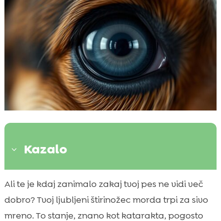
Kazalo
3
Kaj je siva mrena pri psu?
Ali te je kdaj zanimalo zakaj tvoj pes ne vidi več

Simptomi sive mrene pri psu
dobro? Tvoj ljubljeni štirinožec morda trpi za sivo

Vzroki za sivo mreno pri psu
mreno. To stanje, znano kot katarakta, pogosto
