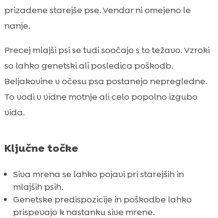
Diagnoza sive mrene pri psu
prizadene starejše pse. Vendar ni omejeno le

Zdravljenje sive mrene pri psu
nanje.

Preventivni ukrepi

Precej mlajši psi se tudi soočajo s to težavo. Vzroki
Kako pomaga CricksyDog hrana pri psu s

so lahko genetski ali posledica poškodb.
sivo mreno
Beljakovine v očesu psa postanejo nepregledne.
Ely mokra hrana: idealna izbira za psa s

sivo mreno
To vodi v vidne motnje ali celo popolno izgubo
CricksyDog priboljški za pse
vida.

Twinky vitamini in dodatki za pse

Chloé šampon in balzam za občutljive pse

Ključne točke
Kako prepoznati sivo mreno pri psu v

zgodnji fazi
Siva mrena se lahko pojavi pri starejših in
Zaključek

mlajših psih.
FAQ
Genetske predispozicije in poškodbe lahko

prispevajo k nastanku sive mrene.