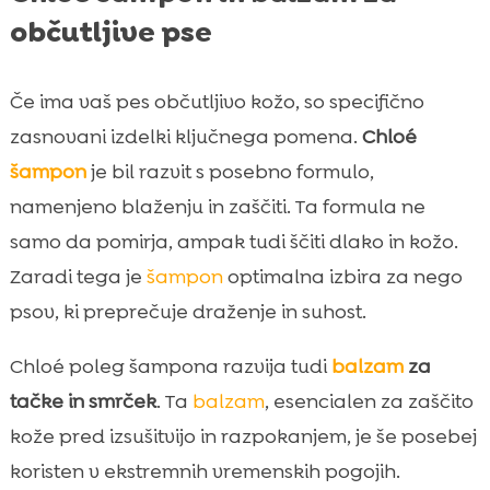
občutljive pse
Če ima vaš pes občutljivo kožo, so specifično
zasnovani izdelki ključnega pomena.
Chloé
šampon
je bil razvit s posebno formulo,
namenjeno blaženju in zaščiti. Ta formula ne
samo da pomirja, ampak tudi ščiti dlako in kožo.
Zaradi tega je
šampon
optimalna izbira za nego
psov, ki preprečuje draženje in suhost.
Chloé poleg šampona razvija tudi
balzam
za
tačke in smrček
. Ta
balzam
, esencialen za zaščito
kože pred izsušitvijo in razpokanjem, je še posebej
koristen v ekstremnih vremenskih pogojih.