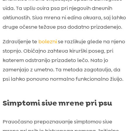
vida. Ta vpliv ovira psa pri njegovih dnevnih
aktivnostih. Siva mrena ni edina okvara, saj lahko
druge očesne težave psa dodatno prizadenejo.
Zdravljenje te
bolezni
se razlikuje glede na njeno
stopnjo. Običajno zahteva kirurški poseg, pri
katerem odstranijo prizadeto lečo. Nato jo
zamenjajo z umetno. Ta metoda zagotavlja, da
psi lahko ponovno normalno funkcionalno živijo.
Simptomi sive mrene pri psu
Pravočasno prepoznavanje simptomov sive
mrene pri psih je bistvenega pomena. Initialne