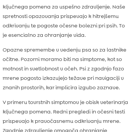
ključnega pomena za uspešno zdravljenje. Naše
spretnosti opazovanja prispevajo k hitrejšemu
odkrivanju te pogoste očesne bolezni pri psih. To
je esencialno za ohranjanje vida.
Opazne spremembe v vedenju psa so za lastnike
očitne. Pozorni moramo biti na simptome, kot so
motnost in svetlobnost v očeh. Psi z zgodnjo fazo
mrene pogosto izkazujejo težave pri navigaciji v
znanih prostorih, kar implicira izgubo zaznave.
V primeru tovrstnih simptomov je obisk veterinarja
ključnega pomena. Redni pregledi in očesni testi
prispevajo k pravočasnemu odkrivanju mrene.
Zgodnje zdravljenje omogoča ohranjanje