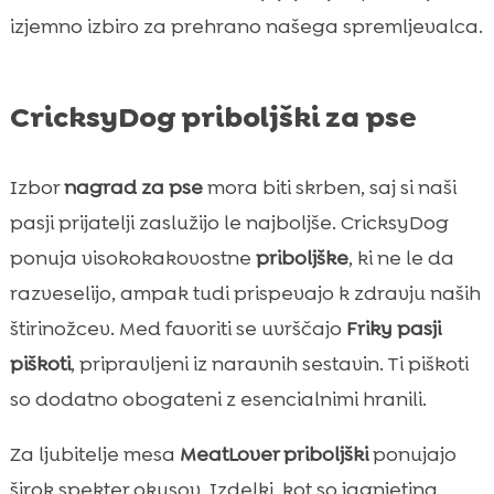
izjemno izbiro za prehrano našega spremljevalca.
CricksyDog priboljški za pse
Izbor
nagrad za pse
mora biti skrben, saj si naši
pasji prijatelji zaslužijo le najboljše. CricksyDog
ponuja visokokakovostne
priboljške
, ki ne le da
razveselijo, ampak tudi prispevajo k zdravju naših
štirinožcev. Med favoriti se uvrščajo
Friky pasji
piškoti
, pripravljeni iz naravnih sestavin. Ti piškoti
so dodatno obogateni z esencialnimi hranili.
Za ljubitelje mesa
MeatLover priboljški
ponujajo
širok spekter okusov. Izdelki, kot so jagnjetina,