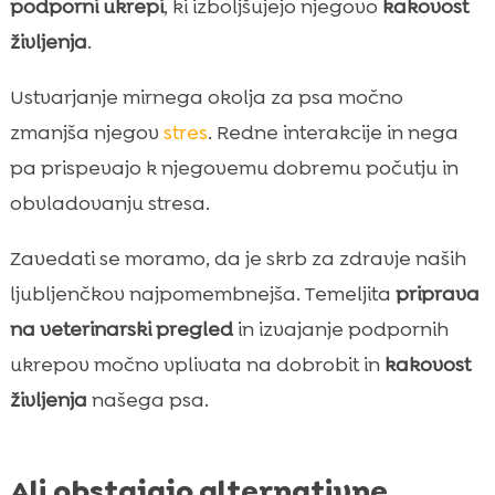
podporni ukrepi
, ki izboljšujejo njegovo
kakovost
življenja
.
Ustvarjanje mirnega okolja za psa močno
zmanjša njegov
stres
. Redne interakcije in nega
pa prispevajo k njegovemu dobremu počutju in
obvladovanju stresa.
Zavedati se moramo, da je skrb za zdravje naših
ljubljenčkov najpomembnejša. Temeljita
priprava
na veterinarski pregled
in izvajanje podpornih
ukrepov močno vplivata na dobrobit in
kakovost
življenja
našega psa.
Ali obstajajo alternativne