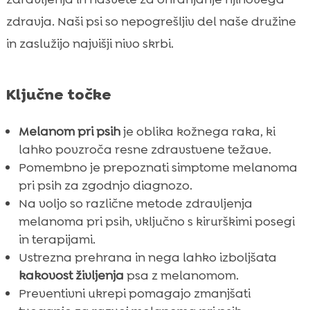
CricksyDog hrana za pse
zdravja. Naši psi so nepogrešljiv del naše družine

Preventivni ukrepi za melanom pri psih
in zaslužijo najvišji nivo skrbi.

Dejavniki tveganja za melanom pri psih

Življenje s psom, ki ima melanom

Ključne točke
Kako vpliva melanom na kvaliteto življenja

psa?
Melanom pri psih
je oblika kožnega raka, ki
Nasveti za lastnike psov s sumom na

lahko povzroča resne zdravstvene težave.
melanom
Pomembno je prepoznati simptome melanoma
Ali obstajajo alternativne metode
pri psih za zgodnjo diagnozo.

zdravljenja?
Na voljo so različne metode zdravljenja
melanoma pri psih, vključno s kirurškimi posegi
Pogosta vprašanja o melamomu pri psih

in terapijami.
Podpora skupnosti lastnikom psov z

Ustrezna prehrana in nega lahko izboljšata
melanomom
kakovost življenja
psa z melanomom.
Zaključek

Preventivni ukrepi pomagajo zmanjšati
FAQ
