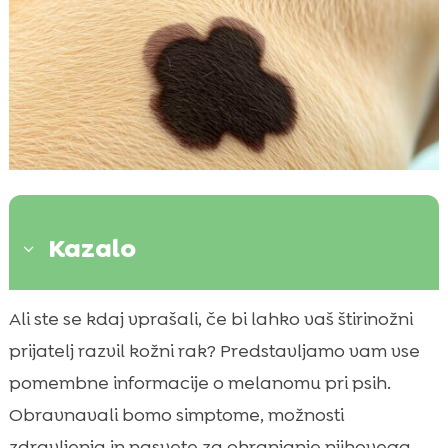
Kazalo
3
Kaj je melanom pri psih?
Ali ste se kdaj vprašali, če bi lahko vaš štirinožni

Simptomi melanoma pri psih
prijatelj razvil kožni rak? Predstavljamo vam vse

Kako diagnosticiramo melanom pri psih?
pomembne informacije o melanomu pri psih.

Zdravljenje melanoma pri psih
Obravnavali bomo simptome, možnosti

Pravilna prehrana za pse z melanomom
zdravljenja in nasvete za ohranjanje njihovega
