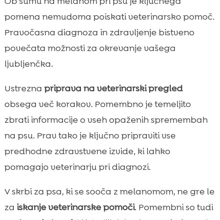
Ob sumu na melanom pri psu je ključnega
pomena nemudoma poiskati veterinarsko pomoč.
Pravočasna diagnoza in zdravljenje bistveno
povečata možnosti za okrevanje vašega
ljubljenčka.
Ustrezna
priprava na veterinarski pregled
obsega več korakov. Pomembno je temeljito
zbrati informacije o vseh opaženih spremembah
na psu. Prav tako je ključno pripraviti vse
predhodne zdravstvene izvide, ki lahko
pomagajo veterinarju pri diagnozi.
V skrbi za psa, ki se sooča z melanomom, ne gre le
za
iskanje veterinarske pomoči
. Pomembni so tudi