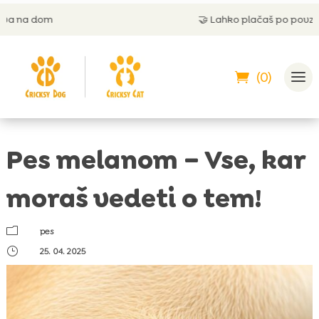
🤝
Lahko plačaš po povzetju
(0)
Pes melanom – Vse, kar
moraš vedeti o tem!
m
pes
}
25. 04. 2025