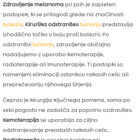
Zdravljenje melanoma
pri psih je zapleten
postopek, ki se prilagodi glede na značilnosti
bolezni
.
Kirurška odstranitev
tumorja
predstavlja
izhodiščno točko v boju proti bolezni. Po
odstranitvi
tumorja
, zdravljenje običajno
nadaljujemo z uporabo kemoterapije,
radioterapije ali imunoterapije. Ti postopki so
namenjeni eliminaciji ostankov rakavih celic ali
preprečevanju njihovega širjenja.
Čeprav je kirurgija ključnega pomena, sama po
sebi pogosto ne zadošča za popolno ozdravitev.
Kemoterapija
se uporablja za ciljno
odstranjevanje preostalih rakavih celic.
Radioterapija
je posebej koristna pri