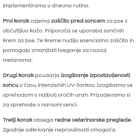
implementiramo v dnevno rutino.
Prvi korak
zajema
zaščito pred soncem
za pse z
občutljivo kožo. Priporoča se uporaba sončnih
krem za pse. Te kreme nudijo esencialno zaščito in
pomagajo zmanjšati tveganje za razvoj
melanoma.
Drugi korak
poudarja
izogibanje izpostavljenosti
soncu
v času intenzivnih UV-žarkov. Izogibamo se
sprehodom v najbolj vročih urah. Prizadevamo si
za sprehode v naravni senci.
Tretji korak
obsega
redne veterinarske preglede
.
Zgodnje odkrivanje nepravilnosti omogoča