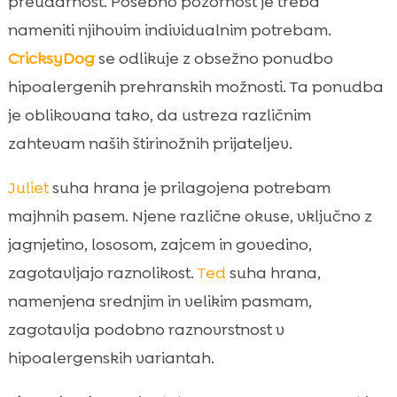
preudarnost. Posebno pozornost je treba
nameniti njihovim individualnim potrebam.
CricksyDog
se odlikuje z obsežno ponudbo
hipoalergenih prehranskih možnosti. Ta ponudba
je oblikovana tako, da ustreza različnim
zahtevam naših štirinožnih prijateljev.
Juliet
suha hrana je prilagojena potrebam
majhnih pasem. Njene različne okuse, vključno z
jagnjetino, lososom, zajcem in govedino,
zagotavljajo raznolikost.
Ted
suha hrana,
namenjena srednjim in velikim pasmam,
zagotavlja podobno raznovrstnost v
hipoalergenskih variantah.