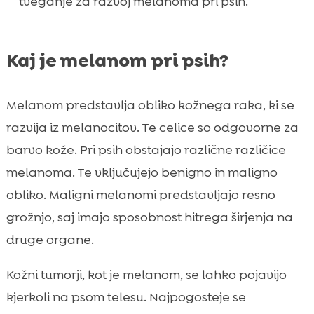
tveganje za razvoj melanoma pri psih.
Kaj je melanom pri psih?
Melanom predstavlja obliko kožnega raka, ki se
razvija iz melanocitov. Te celice so odgovorne za
barvo kože. Pri psih obstajajo različne različice
melanoma. Te vključujejo benigno in maligno
obliko. Maligni melanomi predstavljajo resno
grožnjo, saj imajo sposobnost hitrega širjenja na
druge organe.
Kožni tumorji, kot je melanom, se lahko pojavijo
kjerkoli na psom telesu. Najpogosteje se