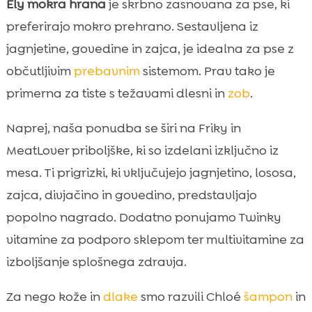
Ely mokra hrana
je skrbno zasnovana za pse, ki
preferirajo mokro prehrano. Sestavljena iz
jagnjetine, govedine in zajca, je idealna za pse z
občutljivim
prebavnim
sistemom. Prav tako je
primerna za tiste s težavami dlesni in
zob
.
Naprej, naša ponudba se širi na Friky in
MeatLover priboljške, ki so izdelani izključno iz
mesa. Ti prigrizki, ki vključujejo jagnjetino, lososa,
zajca, divjačino in govedino, predstavljajo
popolno nagrado. Dodatno ponujamo Twinky
vitamine za podporo sklepom ter multivitamine za
izboljšanje splošnega zdravja.
Za nego kože in
dlake
smo razvili Chloé
šampon
in