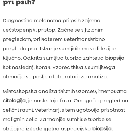
pri psih?
Diagnostika melanoma pri psih zajema
večstopenjski pristop. Začne se s fizičnim
pregledom, pri katerem veterinar skrbno
pregleda psa. Iskanje sumljivih mas ali lezij je
ključno. Odkrita sumljiva tvorba zahteva
biopsijo
kot naslednji korak. Vzorec tkiva s sumljivega
območja se pošlje v laboratorij za analizo.
Mikroskopska analiza tkivnih vzorcev, imenovana
citologija
, je naslednja faza. Omogoča pregled na
celični ravni. Veterinarji s tem ugotovijo prisotnost
malignih celic. Za manjše sumljive tvorbe se
običajno izvede igelna aspiracijska
biopsija
.