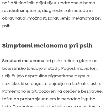
naših štirinožnih prijateljev. Podrobneje bomo
raziskali simptome, diagnosticirali metode in
obravnavali možnosti zdravljenja melanoma pri
psih.
Simptomi melanoma pri psih
Simptomi melanoma
pri psih variirajo glede na
bolezensko lokacijo in stadij. Pogosti indikatorji
vključujejo nepravilne pigmetirane pege ali
vozličke, ki se pogosto pojavijo na koži ali v ustih.
Pomembno je biti pozoren na otečene bezgavke,
težave s prehranjevanjem in nenadno izgubo
teže. Ti simptomi lahko lastnike psov privedejo v