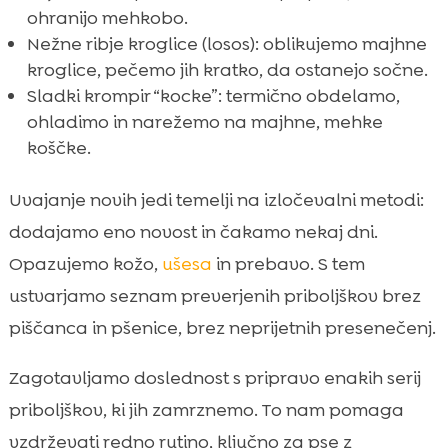
ohranijo mehkobo.
Nežne ribje kroglice (losos): oblikujemo majhne
kroglice, pečemo jih kratko, da ostanejo sočne.
Sladki krompir “kocke”: termično obdelamo,
ohladimo in narežemo na majhne, mehke
koščke.
Uvajanje novih jedi temelji na izločevalni metodi:
dodajamo eno novost in čakamo nekaj dni.
Opazujemo kožo,
ušesa
in prebavo. S tem
ustvarjamo seznam preverjenih priboljškov brez
piščanca in pšenice, brez neprijetnih presenečenj.
Zagotavljamo doslednost s pripravo enakih serij
priboljškov, ki jih zamrznemo. To nam pomaga
vzdrževati redno rutino, ključno za pse z