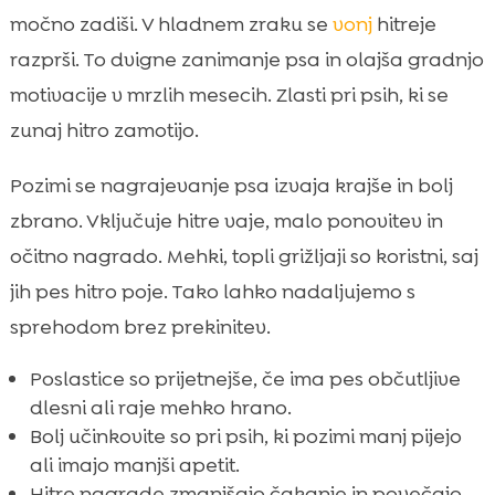
močno zadiši. V hladnem zraku se
vonj
hitreje
razprši. To dvigne zanimanje psa in olajša gradnjo
motivacije v mrzlih mesecih. Zlasti pri psih, ki se
zunaj hitro zamotijo.
Pozimi se nagrajevanje psa izvaja krajše in bolj
zbrano. Vključuje hitre vaje, malo ponovitev in
očitno nagrado. Mehki, topli grižljaji so koristni, saj
jih pes hitro poje. Tako lahko nadaljujemo s
sprehodom brez prekinitev.
Poslastice so prijetnejše, če ima pes občutljive
dlesni ali raje mehko hrano.
Bolj učinkovite so pri psih, ki pozimi manj pijejo
ali imajo manjši apetit.
Hitre nagrade zmanjšajo čakanje in povečajo