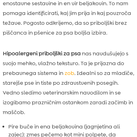
enostavne sestavine in en vir beljakovin. To nam
pomaga identificirati, kaj jim prija in kaj povzroča
težave. Pogosto odkrijemo, da so priboljški brez
piščanca in pšenice za psa boljša izbira.
Hipoalergeni priboljški za psa
nas navdušujejo s
svojo mehko, vlažno teksturo. Ta je prijazna do
prebavnega sistema in
zob
. Idealni so za mladiče,
starejše pse in tiste po zdravstvenih posegih.
Vedno sledimo veterinarskim navodilom in se
izogibamo prazničnim ostankom zaradi začimb in
maščob.
Pire buče in ena beljakovina (jagnjetina ali
zajec): zmes pečemo kot mini polpete, da