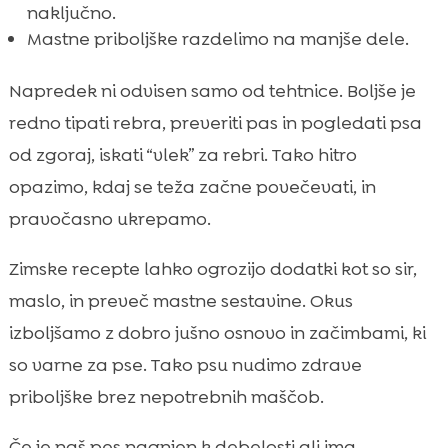
naključno.
Mastne priboljške razdelimo na manjše dele.
Napredek ni odvisen samo od tehtnice. Boljše je
redno tipati rebra, preveriti pas in pogledati psa
od zgoraj, iskati “vlek” za rebri. Tako hitro
opazimo, kdaj se teža začne povečevati, in
pravočasno ukrepamo.
Zimske recepte lahko ogrozijo dodatki kot so sir,
maslo, in preveč mastne sestavine. Okus
izboljšamo z dobro jušno osnovo in začimbami, ki
so varne za pse. Tako psu nudimo zdrave
priboljške brez nepotrebnih maščob.
Če je naš pes nagnjen k debelosti ali ima