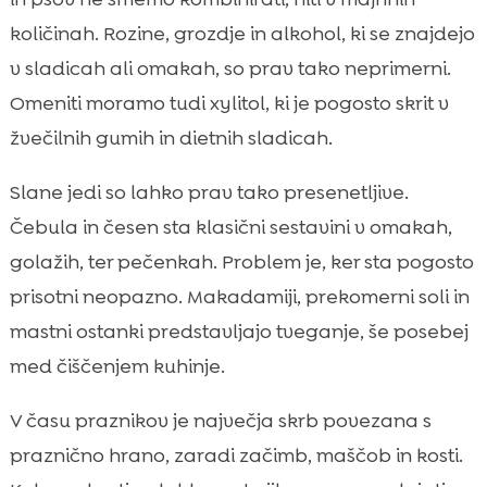
količinah. Rozine, grozdje in alkohol, ki se znajdejo
v sladicah ali omakah, so prav tako neprimerni.
Omeniti moramo tudi xylitol, ki je pogosto skrit v
žvečilnih gumih in dietnih sladicah.
Slane jedi so lahko prav tako presenetljive.
Čebula in česen sta klasični sestavini v omakah,
golažih, ter pečenkah. Problem je, ker sta pogosto
prisotni neopazno. Makadamiji, prekomerni soli in
mastni ostanki predstavljajo tveganje, še posebej
med čiščenjem kuhinje.
V času praznikov je največja skrb povezana s
praznično hrano, zaradi začimb, maščob in kosti.