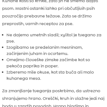
Kuhane kosti so krhke, zato jih ne smemo dajati
psom. Mastni ostanki lahko pri občutljivih psih
povzročijo prebavne težave. Zato se držimo
preprostih, varnih receptov za pse.
Ne dajemo umetnih sladil; xylitol je tvegano za
pse.
Izogibamo se predelanim mesninam,
začinjenim juham in ocvrtemu.
Omejimo človeške zimske začimbe kot so
pekoča paprika in poper.
Izberemo mile okuse, kot sta buča ali malo
kuhanega mesa.
Za zmanjšanje tveganja poskrbimo, da ustrezno
shranjujemo hrano. Oreščki, kruh in vlažne jedi naj
bodo v zaprtih posodah. Hrano hladimo in