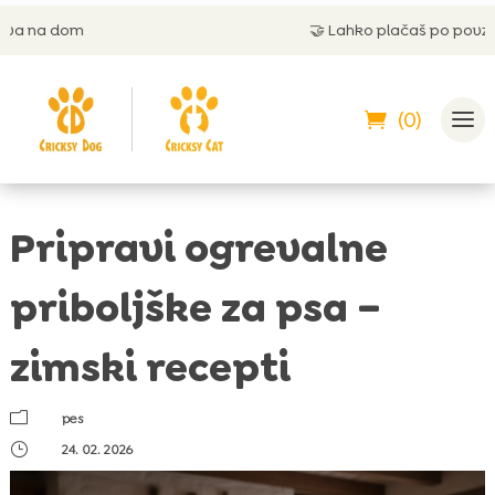
🤝
Lahko plačaš po povzetju
(0)
Pripravi ogrevalne
priboljške za psa –
zimski recepti
m
pes
}
24. 02. 2026