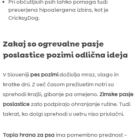
Pri občutljivih psih lahko pomaga tudi
preverjena hipoalergena izbira, kot je
CricksyDog.
Zakaj so ogrevalne pasje
poslastice pozimi odlična ideja
V Sloveniji
pes pozimi
doživlja mraz, vlago in
kratke dni. Z več časom preživetim notri so
sprehodi krajši, gibanje pa omejeno.
Zimske pasje
poslastice
zato podpirajo ohranjanje rutine. Tudi
takrat, ko dolgi sprehodi v vetru niso privlačni.
Topla hrana za psa
ima pomembno prednost –