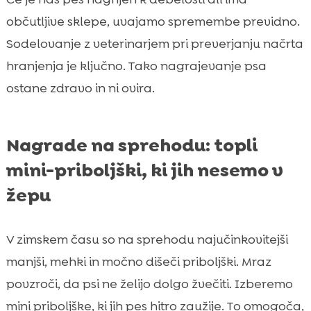
občutljive sklepe, uvajamo spremembe previdno.
Sodelovanje z veterinarjem pri preverjanju načrta
hranjenja je ključno. Tako nagrajevanje psa
ostane zdravo in ni ovira.
Nagrade na sprehodu: topli
mini-priboljški, ki jih nesemo v
žepu
V zimskem času so na sprehodu najučinkovitejši
manjši, mehki in močno dišeči priboljški. Mraz
povzroči, da psi ne želijo dolgo žvečiti. Izberemo
mini priboljške, ki jih pes hitro zaužije. To omogoča,