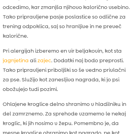
odcedimo, kar zmanjša njihovo kalorično vsebino.
Tako pripravljene pasje poslastice so odlične za
trening odpoklica, saj so hranljive in ne preveč
kalorične.
Pri alergijah izberemo en vir beljakovin, kot sta
jagnjetina
ali
zajec
. Dodatki naj bodo preprosti.
Tako pripravljeni priboljški so še vedno privlačni
za pse. Služijo kot zanesljiva nagrada, ki jo psi
obožujejo tudi pozimi.
Ohlajene kroglice delno shranimo v hladilniku in
del zamrznemo. Za sprehode vzamemo le nekaj
kroglic, ki jih nosimo v žepu. Pomembno je, da
mesne kroglice ohranimo kot nagrado, ne kot