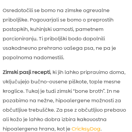
izognemo zimskemu pridobivanju teže
Osredotočili se bomo na zimske ogrevalne
Nagrade na sprehodu: topli mini-priboljški,

priboljške. Pogovarjali se bomo o preprostih
ki jih nesemo v žepu
postopkih, kuhinjski varnosti, pametnem
Kako domače priboljške vključimo v

porcioniranju. Ti priboljški bodo dopolnili
uravnoteženo prehrano
vsakodnevno prehrano vašega psa, ne pa je
CricksyDog pozimi: praktična podpora ob

domačih receptih
popolnoma nadomestili.
Zaključek

Zimski pasji recepti
, ki jih lahko pripravimo doma,
FAQ

vključujejo bučno-ovsene piškote, tople mesne
kroglice. Tukaj je tudi zimski “bone broth”. In ne
pozabimo na nežne, hipoalergene možnosti za
občutljive trebuščke. Za pse z občutljivo prebavo
ali kožo je lahko dobra izbira kakovostna
hipoalergena hrana, kot je
CricksyDog
.