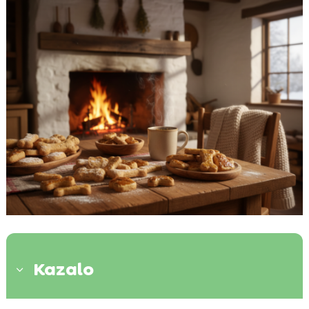
Kazalo
3