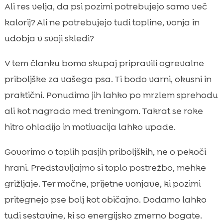
Zakaj so ogrevalne pasje poslastice pozimi
Ali res velja, da psi pozimi potrebujejo samo več

odlična ideja
kalorij? Ali ne potrebujejo tudi topline, vonja in
pes zima priprava ogrevalnih priboljškov

udobja v svoji skledi?
Varnost v kuhinji: sestavine, ki so pozimi

posebej problematične
V tem članku bomo skupaj pripravili ogrevalne
Osnovne sestavine za zimske recepte, ki jih
priboljške za vašega psa. Ti bodo varni, okusni in

psi običajno dobro sprejmejo
praktični. Ponudimo jih lahko po mrzlem sprehodu
Ogrevalni piškoti z bučo in ovsom: recept za

ali kot nagrado med treningom. Takrat se roke
mehke zimske grižljaje
hitro ohladijo in motivacija lahko upade.
Tople mesne kroglice iz pečice: zimska

klasika za nagrajevanje
Govorimo o toplih pasjih priboljških, ne o pekoči
Zimski “bone broth” za pse: topla jušna

hrani. Predstavljajmo si toplo postrežbo, mehke
osnova kot priboljšek
grižljaje. Ter močne, prijetne vonjave, ki pozimi
Mehki priboljški za občutljive trebuščke:

pritegnejo pse bolj kot običajno. Dodamo lahko
nežne, hipoalergene ideje
tudi sestavine, ki so energijsko zmerno bogate.
Porcije, pogostost in kalorije: kako se
