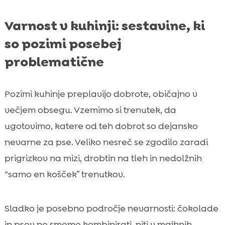
Varnost v kuhinji: sestavine, ki
so pozimi posebej
problematične
Pozimi kuhinje preplavijo dobrote, običajno v
večjem obsegu. Vzemimo si trenutek, da
ugotovimo, katere od teh dobrot so dejansko
nevarne za pse. Veliko nesreč se zgodilo zaradi
prigrizkov na mizi, drobtin na tleh in nedolžnih
“samo en košček” trenutkov.
Sladko je posebno področje nevarnosti: čokolade
in psov ne smemo kombinirati, niti v majhnih