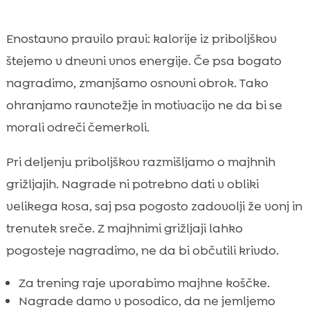
Enostavno pravilo pravi: kalorije iz priboljškov
štejemo v dnevni vnos energije. Če psa bogato
nagradimo, zmanjšamo osnovni obrok. Tako
ohranjamo ravnotežje in motivacijo ne da bi se
morali odreči čemerkoli.
Pri deljenju priboljškov razmišljamo o majhnih
grižljajih. Nagrade ni potrebno dati v obliki
velikega kosa, saj psa pogosto zadovolji že vonj in
trenutek sreče. Z majhnimi grižljaji lahko
pogosteje nagradimo, ne da bi občutili krivdo.
Za trening raje uporabimo majhne koščke.
Nagrade damo v posodico, da ne jemljemo