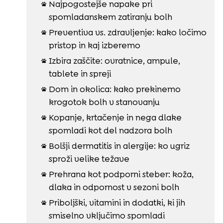
Najpogostejše napake pri

spomladanskem zatiranju bolh
Preventiva vs. zdravljenje: kako ločimo

pristop in kaj izberemo
Izbira zaščite: ovratnice, ampule,

tablete in spreji
Dom in okolica: kako prekinemo

krogotok bolh v stanovanju
Kopanje, krtačenje in nega dlake

spomladi kot del nadzora bolh
Bolšji dermatitis in alergije: ko ugriz

sproži velike težave
Prehrana kot podporni steber: koža,

dlaka in odpornost v sezoni bolh
Priboljški, vitamini in dodatki, ki jih

smiselno vključimo spomladi