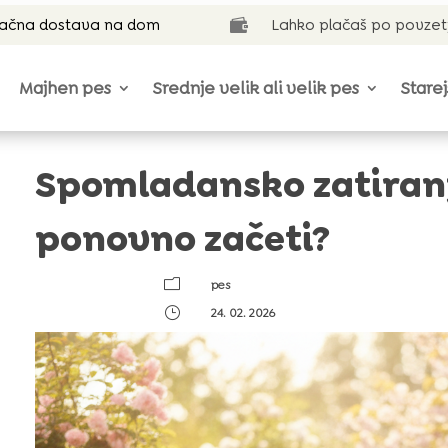
lačna dostava na dom
Lahko plačaš po povzet

Majhen pes
Srednje velik ali velik pes
Starej
Spomladansko zatiranj
ponovno začeti?
m
pes
}
24. 02. 2026