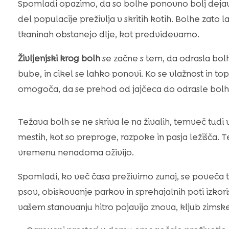
Spomladi opazimo, da so bolhe ponovno bolj dejavne.
del populacije preživlja v skritih kotih. Bolhe zato 
tkaninah obstanejo dlje, kot predvidevamo.
Življenjski krog bolh
se začne s tem, da odrasla bolha
bube, in cikel se lahko ponovi. Ko se vlažnost in to
omogoča, da se prehod od jajčeca do odrasle bolhe
Težava bolh se ne skriva le na živalih, temveč tudi v
mestih, kot so preproge, razpoke in pasja ležišča. 
vremenu nenadoma oživijo.
Spomladi, ko več časa preživimo zunaj, se poveča t
psov, obiskovanje parkov in sprehajalnih poti izkori
vašem stanovanju hitro pojavijo znova, kljub zims