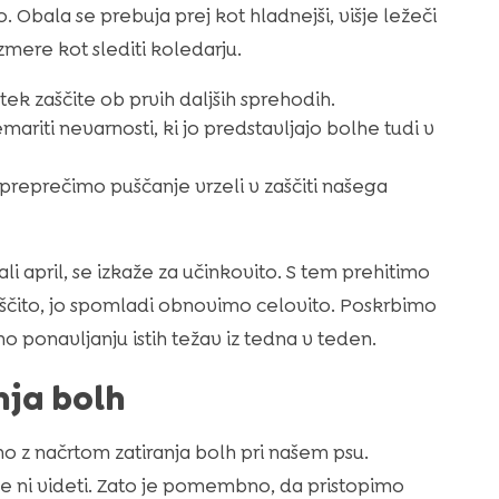
jo. Obala se prebuja prej kot hladnejši, višje ležeči
zmere kot slediti koledarju.
tek zaščite ob prvih daljših sprehodih.
mariti nevarnosti, ki jo predstavljajo bolhe tudi v
preprečimo puščanje vrzeli v zaščiti našega
li april, se izkaže za učinkovito. S tem prehitimo
aščito, jo spomladi obnovimo celovito. Poskrbimo
 ponavljanju istih težav iz tedna v teden.
nja bolh
 z načrtom zatiranja bolh pri našem psu.
še ni videti. Zato je pomembno, da pristopimo