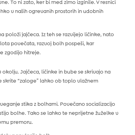
 To ni zato, ker bi med zimo izginile. V resnici
lahko v naših ogrevanih prostorih in udobnih
 položi jajčeca. Iz teh se razvijejo ličinke, nato
plota povečata, razvoj bolh pospeši, kar
 zgodijo hitreje.
 okolju. Jajčeca, ličinke in bube se skrivajo na
Te skrite “zaloge” lahko ob toplo vlažnem
veganje stika z bolhami. Povečano socializacijo
stijo bolhe. Tako se lahko te neprijetne žuželke v
kemu premoru.