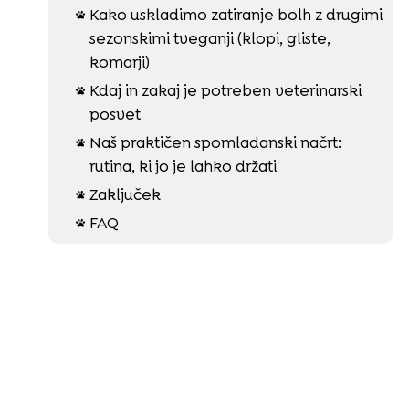
Kako uskladimo zatiranje bolh z drugimi

sezonskimi tveganji (klopi, gliste,
komarji)
Kdaj in zakaj je potreben veterinarski

posvet
Naš praktičen spomladanski načrt:

rutina, ki jo je lahko držati
Zaključek

FAQ
