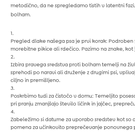
metodično, da ne spregledamo tistih v latentni fazi
bolham.
Pregled dlake našega psa je prvi korak: Podroben pr
morebitne pikice ali rdečico. Pazimo na znake, kot
Izbira pravega sredstva proti bolham temelji na živ
sprehodi po naravi ali druženje z drugimi psi, vpliva
ciljno in premišljeno.
Poskrbimo tudi za čistočo v domu: Temeljito poses
pri pranju zmanjšajo število ličink in jajčec, prepreču
Zabeležimo si datume za uporabo sredstev kot so am
pomena za učinkovito preprečevanje ponovnega p