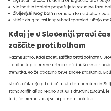
Ogrevani prostori v domu omogočajo preživetje 
Vlažnost in toplota pospešujeta razvojne faze bol
Življenjski krog bolh
ni omejen le na dlako živali, 
Stiki z drugimi psi in sprehodi spomladi višajo m
Kdaj je v Sloveniji pravi č
zaščite proti bolham
Razmišljamo,
kdaj začeti zaščito proti bolham
v Slov
stabilno toplo vreme vztraja več dni. Ko smo z naši
trenutka, ko že opazimo prve znake praskanja. Bolh
Ključna faktorja pri odločitvi sta temperatura in živl
stanovanjih ali so redno v stiku z drugimi živalmi, je
tudi, če vreme zunaj še ni povsem poletno.