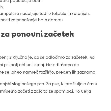
delu populacije bolh.
h.
ampak se nadaljuje tudi v tekstilu in špranjah.
ožnosti za prinašanje bolh domov.
as za ponovni začetek
eniji? Ključno je, da se odločimo za začetek, ko
mi psi bolj aktivni zunaj. Ne odlašamo do
e se lahko namreč razširijo, preden jih zaznamo.
jenjski slog našega psa. Za pse, ki preživljajo čas v
 smiselno začeti z zaščito že spomladi. To velja