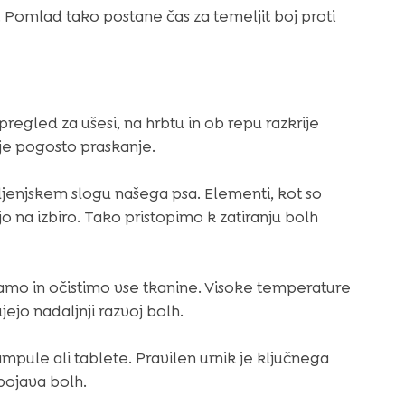
. Pomlad tako postane čas za temeljit boj proti
egled za ušesi, na hrbtu in ob repu razkrije
 je pogosto praskanje.
ljenjskem slogu našega psa. Elementi, kot so
jo na izbiro. Tako pristopimo k zatiranju bolh
amo in očistimo vse tkanine. Visoke temperature
jejo nadaljnji razvoj bolh.
pule ali tablete. Pravilen urnik je ključnega
ojava bolh.