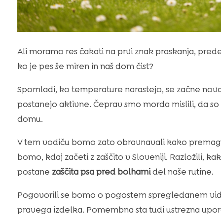
Ali moramo res čakati na prvi znak praskanja, pred
ko je pes še miren in naš dom čist?
Spomladi, ko temperature narastejo, se začne nova
postanejo aktivne. Čeprav smo morda mislili, da so p
domu.
V tem vodiču bomo zato obravnavali kako premag
bomo, kdaj začeti z zaščito v Sloveniji. Razložili, k
postane
zaščita psa pred bolhami
del naše rutine.
Pogovorili se bomo o pogostem spregledanem vidiku:
pravega izdelka. Pomembna sta tudi ustrezna upora