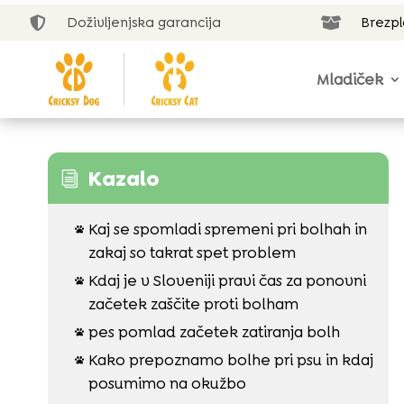
Doživljenjska garancija
Brezp


Mladiček
Kazalo
i
Kaj se spomladi spremeni pri bolhah in

zakaj so takrat spet problem
Kdaj je v Sloveniji pravi čas za ponovni

začetek zaščite proti bolham
pes pomlad začetek zatiranja bolh

Kako prepoznamo bolhe pri psu in kdaj

posumimo na okužbo