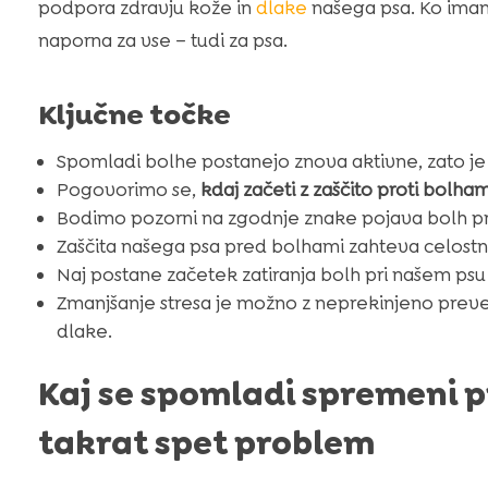
podpora zdravju kože in
dlake
našega psa. Ko imamo
naporna za vse – tudi za psa.
Ključne točke
Spomladi bolhe postanejo znova aktivne, zato je p
Pogovorimo se,
kdaj začeti z zaščito proti bolha
Bodimo pozorni na zgodnje znake pojava bolh pr
Zaščita našega psa pred bolhami zahteva celostni
Naj postane začetek zatiranja bolh pri našem psu 
Zmanjšanje stresa je možno z neprekinjeno preve
dlake.
Kaj se spomladi spremeni pr
takrat spet problem