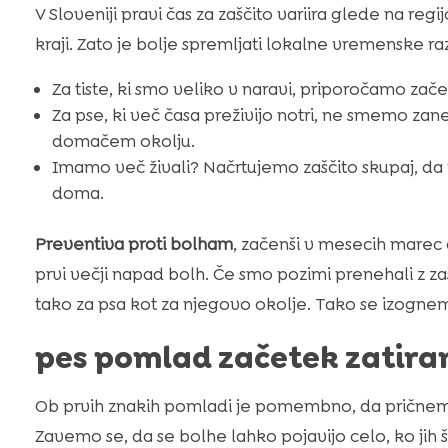
V Sloveniji pravi čas za zaščito variira glede na regi
kraji. Zato je bolje spremljati lokalne vremenske ra
Za tiste, ki smo veliko v naravi, priporočamo zače
Za pse, ki več časa preživijo notri, ne smemo zane
domačem okolju.
Imamo več živali? Načrtujemo zaščito skupaj, da 
doma.
Preventiva proti bolham
, začenši v mesecih marec a
prvi večji napad bolh. Če smo pozimi prenehali z z
tako za psa kot za njegovo okolje. Tako se izognemo
pes pomlad začetek zatira
Ob prvih znakih pomladi je pomembno, da pričnemo
Zavemo se, da se bolhe lahko pojavijo celo, ko jih 