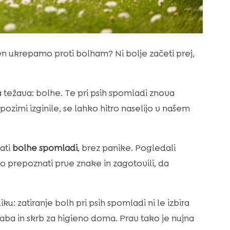
en ukrepamo proti bolham? Ni bolje začeti prej,
 težava: bolhe. Te pri psih spomladi znova
ozimi izginile, se lahko hitro naselijo v našem
ati
bolhe spomladi
, brez panike. Pogledali
ako prepoznati prve znake in zagotovili, da
 zatiranje bolh pri psih spomladi ni le izbira
ba in skrb za higieno doma. Prav tako je nujna