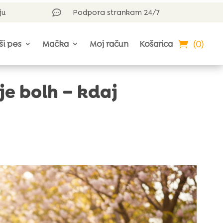
ju
Podpora strankam 24/7

(0)
ši pes
Mačka
Moj račun
Košarica
e bolh – kdaj