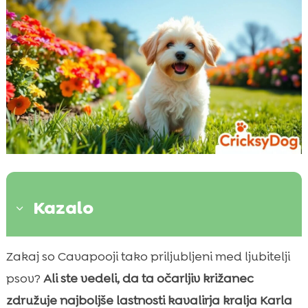
Kazalo
3
Uvod v pasmo Cavapoo
Zakaj so Cavapooji tako priljubljeni med ljubitelji

Cavapoo izgled in velikost
psov?
Ali ste vedeli, da ta očarljiv križanec

Negovanje in nega Cavapoo
združuje najboljše lastnosti kavalirja kralja Karla
