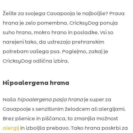
Želite za svojega Cavapooja le najboljše? Prava
hrana je zelo pomembna. CricksyDog ponuja
suho hrano, mokro hrano in posladke. Vsi so
narejeni tako, da ustrezajo prehranskim
potrebam vašega psa. Poglejmo, zakaj je
CricksyDog odlična izbira.
Hipoalergena hrana
Naša
hipoalergena pasja hrana
je super za
Cavapooje s senzitivnim želodcem ali alergijami.
Brez pšenice in piščanca, to zmanjša možnost
alergij
in izboljša prebavo. Tako hrana poskrbi za