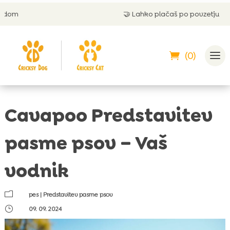
🤝
Lahko plačaš po povzetju
(0)
Cavapoo Predstavitev
pasme psov – Vaš
vodnik
m
pes
|
Predstavitev pasme psov
}
09. 09. 2024