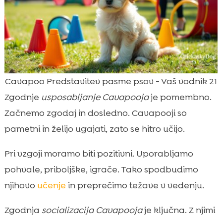
Cavapoo Predstavitev pasme psov - Vaš vodnik 21
Zgodnje
usposabljanje Cavapooja
je pomembno.
Začnemo zgodaj in dosledno. Cavapooji so
pametni in želijo ugajati, zato se hitro učijo.
Pri vzgoji moramo biti pozitivni. Uporabljamo
pohvale, priboljške, igrače. Tako spodbudimo
njihovo
učenje
in preprečimo težave v vedenju.
Zgodnja
socializacija Cavapooja
je ključna. Z njimi