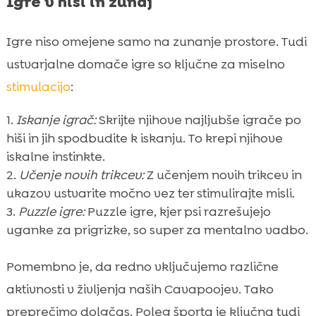
Igre v hiši in zunaj
Igre niso omejene samo na zunanje prostore. Tudi
ustvarjalne domače igre so ključne za miselno
stimulacijo
:
Iskanje igrač:
Skrijte njihove najljubše igrače po
hiši in jih spodbudite k iskanju. To krepi njihove
iskalne instinkte.
Učenje novih trikcev:
Z učenjem novih trikcev in
ukazov ustvarite močno vez ter stimulirajte misli.
Puzzle igre:
Puzzle igre, kjer psi razrešujejo
uganke za prigrizke, so super za mentalno vadbo.
Pomembno je, da redno vključujemo različne
aktivnosti v življenja naših Cavapoojev. Tako
preprečimo dolgčas. Poleg športa je ključna tudi