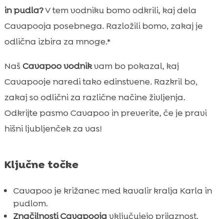
Zdravje in pogoste težave
in pudla?
V tem vodniku bomo odkrili, kaj dela

Prehrana za Cavapoo
Cavapooja posebnega. Razložili bomo, zakaj je

Zakaj izbrati CricksyDog za svojega
odlična izbira za mnoge.*

Cavapooja
Naš
Cavapoo vodnik
vam bo pokazal, kaj
Usposabljanje in socializacija

Cavapooje naredi tako edinstvene. Razkril bo,
Najboljše aktivnosti za Cavapooje

Cavapoo in otroci
zakaj so odlični za različne načine življenja.

Cavapoo v stanovanju
Odkrijte pasmo Cavapoo in preverite, če je pravi

Cavapoo in drugi hišni ljubljenčki
hišni ljubljenček za vas!

Cavapoo za alergike

Redni veterinarski pregledi

Ključne točke
Cavapoo Predstavitev pasme psov

Izbira legla Cavapoojev
Cavapoo je križanec med kavalir kralja Karla in

Zaključek
pudlom.

Značilnosti Cavapooja
vključujejo prijaznost,
FAQ
