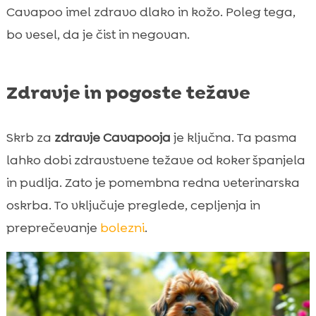
Cavapoo imel zdravo dlako in kožo. Poleg tega,
bo vesel, da je čist in negovan.
Zdravje in pogoste težave
Skrb za
zdravje Cavapooja
je ključna. Ta pasma
lahko dobi zdravstvene težave od koker španjela
in pudlja. Zato je pomembna redna veterinarska
oskrba. To vključuje preglede, cepljenja in
preprečevanje
bolezni
.