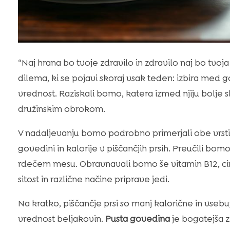
“Naj hrana bo tvoje zdravilo in zdravilo naj bo tvoj
dilema, ki se pojavi skoraj vsak teden: izbira med
vrednost. Raziskali bomo, katera izmed njiju bolje 
družinskim obrokom.
V nadaljevanju bomo podrobno primerjali obe vrsti
govedini in kalorije v piščančjih prsih. Preučili b
rdečem mesu. Obravnavali bomo še vitamin B12, ci
sitost in različne načine priprave jedi.
Na kratko, piščančje prsi so manj kalorične in vseb
vrednost beljakovin.
Pusta govedina
je bogatejša 