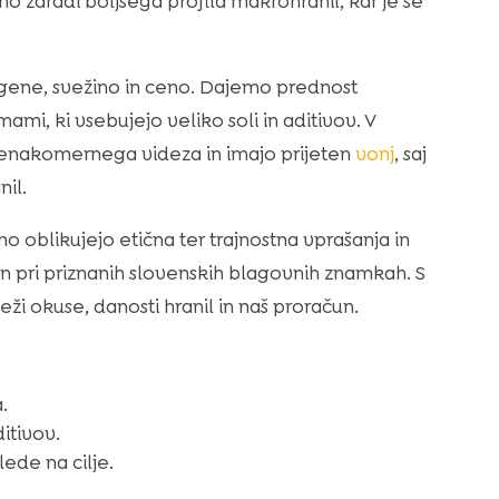
 zaradi boljšega profila makrohranil, kar je še
ergene, svežino in ceno. Dajemo prednost
, ki vsebujejo veliko soli in aditivov. V
 enakomernega videza in imajo prijeten
vonj
, saj
il.
oblikujejo etična ter trajnostna vprašanja in
 in pri priznanih slovenskih blagovnih znamkah. S
ži okuse, danosti hranil in naš proračun.
.
itivov.
ede na cilje.