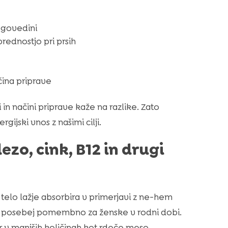
ri govedini
prednostjo pri prsih
ačina priprave
in načini priprave kaže na razlike. Zato
ijski vnos z našimi cilji.
zo, cink, B12 in drugi
elo lažje absorbira v primerjavi z ne-hem
jo, posebej pomembno za ženske v rodni dobi.
r v manjših količinah kot rdeče meso.