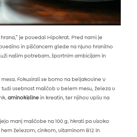
a hrana,” je povedal Hipokrat. Pred nami je
 govedino in piščancem glede na njuno hranilno
služi našim potrebam, športnim ambicijam in
 mesa. Fokusirali se bomo na beljakovine v
omo tudi vsebnost maščob v belem mesu, železa v
nk,
aminokisline
in kreatin, ter njihov vpliv na
ujejo manj maščobe na 100 g, hkrati pa visoko
z hem železom, cinkom, vitaminom B12 in