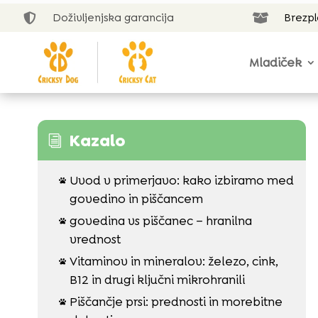
Doživljenjska garancija
Brezp


Mladiček
Kazalo
i
Uvod v primerjavo: kako izbiramo med

govedino in piščancem
govedina vs piščanec – hranilna

vrednost
Vitaminov in mineralov: železo, cink,

B12 in drugi ključni mikrohranili
Piščančje prsi: prednosti in morebitne
