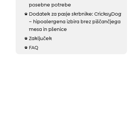
posebne potrebe
Dodatek za pasje skrbnike: CricksyDog

– hipoalergena izbira brez piščančjega
mesa in pšenice
Zaključek

FAQ
