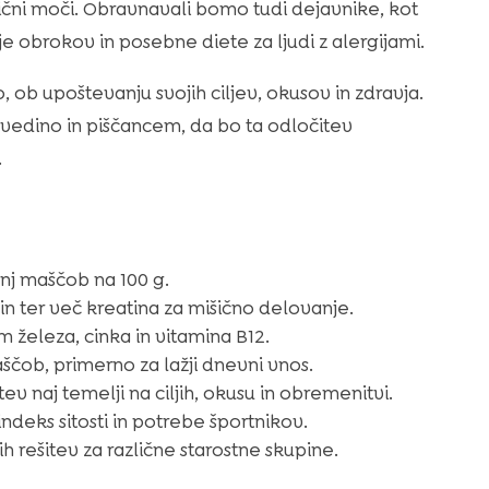
išični moči. Obravnavali bomo tudi dejavnike, kot
je obrokov in posebne diete za ljudi z alergijami.
ob upoštevanju svojih ciljev, okusov in zdravja.
ovedino in piščancem, da bo ta odločitev
.
anj maščob na 100 g.
in ter več kreatina za mišično delovanje.
 železa, cinka in vitamina B12.
čob, primerno za lažji dnevni vnos.
tev naj temelji na ciljih, okusu in obremenitvi.
indeks sitosti in potrebe športnikov.
h rešitev za različne starostne skupine.