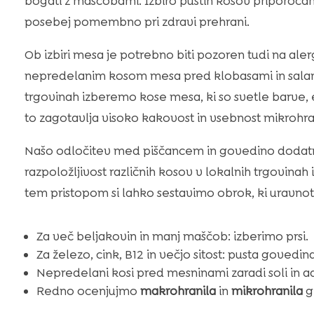
bogati z maščobami. Izbiro pustih kosov priporočamo
posebej pomembno pri zdravi prehrani.
Ob izbiri mesa je potrebno biti pozoren tudi na al
nepredelanim kosom mesa pred klobasami in salamami
trgovinah izberemo kose mesa, ki so svetle barve,
to zagotavlja visoko kakovost in vsebnost mikrohran
Našo odločitev med piščancem in govedino dodatno 
razpoložljivost različnih kosov v lokalnih trgovinah
tem pristopom si lahko sestavimo obrok, ki uravnote
Za več beljakovin in manj maščob: izberimo prsi.
Za železo, cink, B12 in večjo sitost: pusta govedina
Nepredelani kosi pred mesninami zaradi soli in ad
Redno ocenjujmo
makrohranila
in
mikrohranila
gl