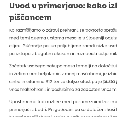
Uvod v primerjavo: kako i
piščancem
Ko razmišljamo o zdravi prehrani, se pogosto sprašuj
med temi dvema vrstama mesa je v Sloveniji odvis
ciljev. Piščančje prsi so priljubljene zaradi nizke 
pa izstopa z bogatim okusom in raznovrstnostjo mik
Začetek vsakega nakupa mesa temelji na določitvi 
in želimo več beljakovin z manj maščobami, je izbi
cinka in vitamina B12 ter za daljšo sitost pa je
pusta
vnos makrohranil in poskrbimo za zadosten vnos mi
Upoštevamo tudi razlike med posameznimi kosi mes
primerjavi z bedri. Pri govedini pa so določeni kosi