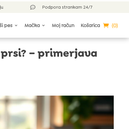
ju
Podpora strankam 24/7

(0)
ši pes
Mačka
Moj račun
Košarica
 prsi? – primerjava