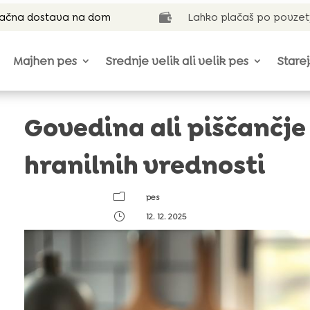
lačna dostava na dom
Lahko plačaš po povzet

Majhen pes
Srednje velik ali velik pes
Starej
Govedina ali piščančje
hranilnih vrednosti
m
pes
}
12. 12. 2025