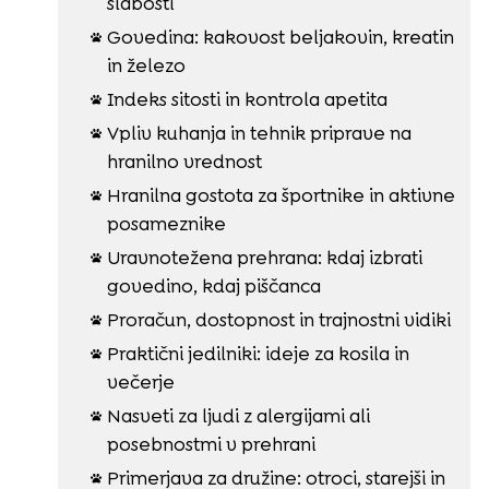
slabosti
Govedina: kakovost beljakovin, kreatin

in železo
Indeks sitosti in kontrola apetita

Vpliv kuhanja in tehnik priprave na

hranilno vrednost
Hranilna gostota za športnike in aktivne

posameznike
Uravnotežena prehrana: kdaj izbrati

govedino, kdaj piščanca
Proračun, dostopnost in trajnostni vidiki

Praktični jedilniki: ideje za kosila in

večerje
Nasveti za ljudi z alergijami ali

posebnostmi v prehrani
Primerjava za družine: otroci, starejši in
