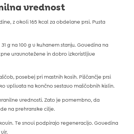
nilna vrednost
ine, z okoli 165 kcal za obdelane prsi. Pusta
 31 g na 100 g v kuhanem stanju. Govedina na
ne uravnotežene in dobro izkoristljive
čob, posebej pri mastnih kosih. Piščančje prsi
ko vplivata na končno sestavo maščobnih kislin.
ranilne vrednosti. Zato je pomembno, da
de na prehranske cilje.
kovin. Te snovi podpirajo regeneracijo. Govedina
vir.