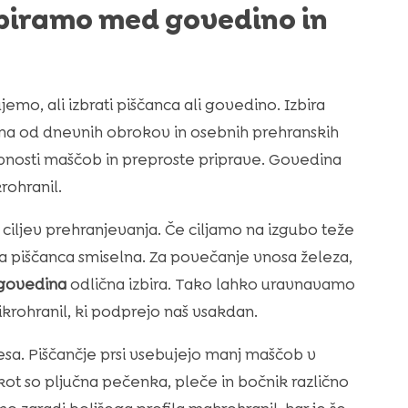
zbiramo med govedino in
emo, ali izbrati piščanca ali govedino. Izbira
na od dnevnih obrokov in osebnih prehranskih
vsebnosti maščob in preproste priprave. Govedina
rohranil.
ciljev prehranjevanja. Če ciljamo na izgubo teže
ra piščanca smiselna. Za povečanje vnosa železa,
 govedina
odlična izbira. Tako lahko uravnavamo
krohranil, ki podprejo naš vsakdan.
a. Piščančje prsi vsebujejo manj maščob v
 kot so pljučna pečenka, pleče in bočnik različno