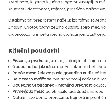
kreatinom, ki igrajo ključno vlogo pri energiji in m
so stroški, dostopnost, trajnost, praktično načrtovan
Ostajamo pri preprostem načelu: izbirajmo zavedno, 
Z našimi ugotovitvami želimo olajšati izbiro med g
uravnotežena in prilagojena vsakdanjemu življenju
Ključni poudarki
Piščančje prsi kalorije
: manj kalorij in običajno m
Govedina beljakovine
: visoka kakovost beljakov
Rdeče meso železo
:
pusta govedina
nudi več hem
Belo meso maščobe
: navadno manj nasičenih maš
Govedina vs piščanec – hranilna vrednost
: odloči
Primerjava mesa
bo vključila tudi vpliv priprave, 
Dotaknili se bomo proračuna, trajnosti in praktični