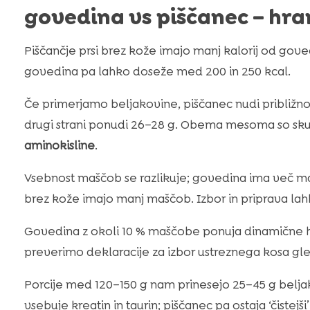
govedina vs piščanec – hra
Piščančje prsi brez kože imajo manj kalorij od goved
govedina pa lahko doseže med 200 in 250 kcal.
Če primerjamo beljakovine, piščanec nudi približno
drugi strani ponudi 26–28 g. Obema mesoma so skup
aminokisline
.
Vsebnost maščob se razlikuje; govedina ima več maš
brez kože imajo manj maščob. Izbor in priprava lah
Govedina z okoli 10 % maščobe ponuja dinamične h
preverimo deklaracije za izbor ustreznega kosa gle
Porcije med 120–150 g nam prinesejo 25–45 g belja
vsebuje kreatin in taurin; piščanec pa ostaja ‘čistejši’ 