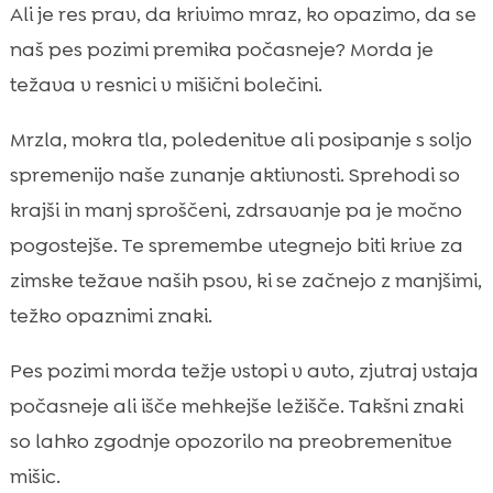
Kaj je mišična bolečina pri psu in zakaj se
Ali je res prav, da krivimo mraz, ko opazimo, da se

pozimi pogosteje pojavi
naš pes pozimi premika počasneje? Morda je
Najpogostejši znaki, da naš pes čuti mišično

težava v resnici v mišični bolečini.
bolečino v zimskem času
pes zima prepoznavanje mišične bolečine
Mrzla, mokra tla, poledenitve ali posipanje s soljo

Kako ločimo mišično bolečino od težav s
spremenijo naše zunanje aktivnosti. Sprehodi so

sklepi, artritisa ali poškodb vezi
krajši in manj sproščeni, zdrsavanje pa je močno
Tvegane skupine: kateri psi so pozimi

pogostejše. Te spremembe utegnejo biti krive za
najbolj izpostavljeni
zimske težave naših psov, ki se začnejo z manjšimi,
Domači preizkusi in opazovanje: kako

težko opaznimi znaki.
varno ocenimo bolečino brez tveganja
Kdaj moramo k veterinarju: opozorilni znaki,

Pes pozimi morda težje vstopi v avto, zjutraj vstaja
ki jih ne ignoriramo
počasneje ali išče mehkejše ležišče. Takšni znaki
Prva pomoč doma pozimi: kaj lahko

so lahko zgodnje opozorilo na preobremenitve
naredimo takoj in česa raje ne
mišic.
Ogrevanje in ohlajanje pred in po zimskem
