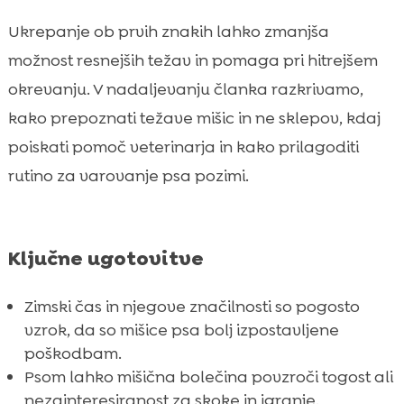
sprehodu
Ukrepanje ob prvih znakih lahko zmanjša
Najpogostejše zimske situacije, ki

možnost resnejših težav in pomaga pri hitrejšem
povzročajo mišično bolečino
okrevanju. V nadaljevanju članka razkrivamo,
Prehrana kot podpora mišicam in

kako prepoznati težave mišic in ne sklepov, kdaj
regeneraciji v hladnih mesecih
poiskati pomoč veterinarja in kako prilagoditi
Kako vključimo CricksyDog v zimsko rutino

za občutljive pse
rutino za varovanje psa pozimi.
Podporni dodatki in nega za boljše počutje

pozimi
Preprečevanje mišične bolečine: kako
Ključne ugotovitve

dolgoročno okrepimo našega psa
Zaključek
Zimski čas in njegove značilnosti so pogosto

vzrok, da so mišice psa bolj izpostavljene
FAQ

poškodbam.
Psom lahko mišična bolečina povzroči togost ali
nezainteresiranost za skoke in igranje.