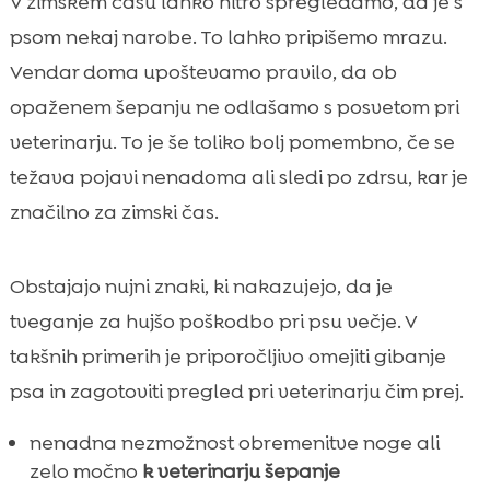
V zimskem času lahko hitro spregledamo, da je s
psom nekaj narobe. To lahko pripišemo mrazu.
Vendar doma upoštevamo pravilo, da ob
opaženem šepanju ne odlašamo s posvetom pri
veterinarju. To je še toliko bolj pomembno, če se
težava pojavi nenadoma ali sledi po zdrsu, kar je
značilno za zimski čas.
Obstajajo nujni znaki, ki nakazujejo, da je
tveganje za hujšo poškodbo pri psu večje. V
takšnih primerih je priporočljivo omejiti gibanje
psa in zagotoviti pregled pri veterinarju čim prej.
nenadna nezmožnost obremenitve noge ali
zelo močno
k veterinarju šepanje