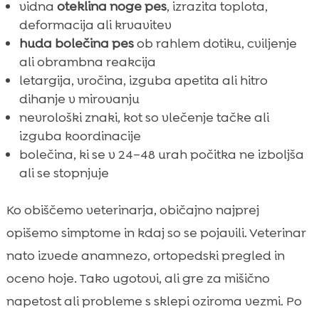
vidna
oteklina noge pes
, izrazita toplota,
deformacija ali krvavitev
huda bolečina pes
ob rahlem dotiku, cviljenje
ali obrambna reakcija
letargija, vročina, izguba apetita ali hitro
dihanje v mirovanju
nevrološki znaki, kot so vlečenje tačke ali
izguba koordinacije
bolečina, ki se v 24–48 urah počitka ne izboljša
ali se stopnjuje
Ko obiščemo veterinarja, običajno najprej
opišemo simptome in kdaj so se pojavili. Veterinar
nato izvede anamnezo, ortopedski pregled in
oceno hoje. Tako ugotovi, ali gre za mišično
napetost ali probleme s sklepi oziroma vezmi. Po