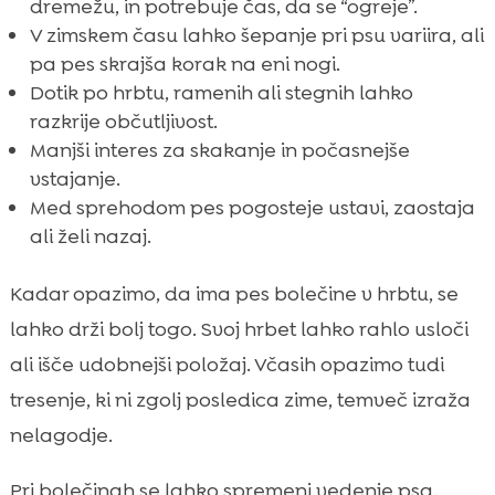
dremežu, in potrebuje čas, da se “ogreje”.
V zimskem času lahko šepanje pri psu variira, ali
pa pes skrajša korak na eni nogi.
Dotik po hrbtu, ramenih ali stegnih lahko
razkrije občutljivost.
Manjši interes za skakanje in počasnejše
vstajanje.
Med sprehodom pes pogosteje ustavi, zaostaja
ali želi nazaj.
Kadar opazimo, da ima pes bolečine v hrbtu, se
lahko drži bolj togo. Svoj hrbet lahko rahlo usloči
ali išče udobnejši položaj. Včasih opazimo tudi
tresenje, ki ni zgolj posledica zime, temveč izraža
nelagodje.
Pri bolečinah se lahko spremeni vedenje psa.