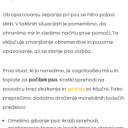
Ob opazovanju šepanja pri psu se hitro pojavi
skrb. V takšnih situacijah je pomembno, da
ohranimo mir in sledimo načrtu prve pomoči. Ta
vključuje zmanjšanje obremenitve in pozorne
opazovanje, ali se stanje psa slabša.
Prva stvar, ki jo naredimo, je zagotovitev miru in
toplote za
počitek psa
. Kratki sprehodi na
povodcu brez skakanja in
igranja
so ključni. Tako
preprečimo dodatno draženje morebitnih bolečih
predelov.
Omejimo gibanje psa: krajši sprehodi,