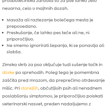
protibolečinska zdravila so za pse lahko zelo
nevarna, celo v majhnih dozah.
Masaža ali raztezanje bolečega mesta je
prepovedano.
Preskušanje, če lahko pes teče ali ne, ni
priporočljivo.
Ne smemo ignorirati šepanja, ki se ponavlja ali
slabša.
Zimska skrb za psa vključuje tudi sušenje tačk in
dlake
po sprehodih. Poleg tega je pomembna
zaščita pred mrazom, da preprečimo otrdevanje
mišic. Pri
starejših
, občutljivih psih ali nenadnem
poslabšanju simptomov, je priporočljivo poiskati
veterinarski nasvet, preden nadaljujemo z