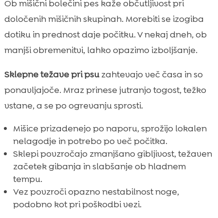
Ob mišični bolečini pes kaže občutljivost pri
določenih mišičnih skupinah. Morebiti se izogiba
dotiku in prednost daje počitku. V nekaj dneh, ob
manjši obremenitvi, lahko opazimo izboljšanje.
Sklepne težave pri psu
zahtevajo več časa in so
ponavljajoče. Mraz prinese jutranjo togost, težko
vstane, a se po ogrevanju sprosti.
Mišice prizadenejo po naporu, sprožijo lokalen
nelagodje in potrebo po več počitka.
Sklepi povzročajo zmanjšano gibljivost, težaven
začetek gibanja in slabšanje ob hladnem
tempu.
Vez povzroči opazno nestabilnost noge,
podobno kot pri poškodbi vezi.