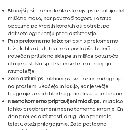
Starejši psi
: pozimi lahko starejši psi izgubijo del
mišične mase, kar povzroči togost. Težave
opazimo po krajših korakih ali potrebi po
daljšem ogrevanju pred aktivnostjo.
Psi s prekomerno težo
: pri psih s prekomerno
težo lahko dodatna teža poslabša bolečine.
Povečan pritisk na sklepe in mišice povzroča
utrujenost. Na spolzkem se teže ohranjajo
ravnotežje.
Zelo aktivni psi
: aktivni psi se pozimi radi igrajo
na prostem. Skačejo in lovijo, kar je večje
tveganje zaradi hladnega in drsečega terena.
Neenakomerno pripravljeni mladi psi
: mladiče
lahko preobremeni neenakomerno igranje. En
dan preveč aktivnosti, drugi dan premalo,
telesu oteži prilagajanje. Zato postopno