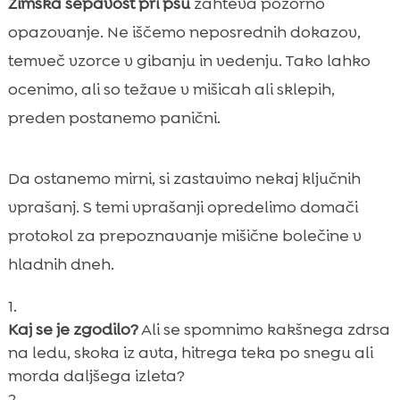
Zimska šepavost pri psu
zahteva pozorno
opazovanje. Ne iščemo neposrednih dokazov,
temveč vzorce v gibanju in vedenju. Tako lahko
ocenimo, ali so težave v mišicah ali sklepih,
preden postanemo panični.
Da ostanemo mirni, si zastavimo nekaj ključnih
vprašanj. S temi vprašanji opredelimo domači
protokol za prepoznavanje mišične bolečine v
hladnih dneh.
Kaj se je zgodilo?
Ali se spomnimo kakšnega zdrsa
na ledu, skoka iz avta, hitrega teka po snegu ali
morda daljšega izleta?