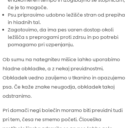
enakomeren tempo in izogibajmo se stopnicam,
če je to mogoče.
Psu pripravimo udobno ležišče stran od prepiha
in hladnih tal.
Zagotovimo, da ima pes varen dostop okoli
ležišča s preprogami proti zdrsu in po potrebi
pomagamo pri vzpenjanju.
Ob sumu na nategnitev mišice lahko uporabimo
hladne obkladke, a z nekaj previdnostmi.
Obkladek vedno zavijemo v tkanino in opazujemo
psa. Če kaže znake neugodja, obkladek takoj
odstranimo.
Pri domači negi bolečin moramo biti previdni tudi
pri tem, česa ne smemo početi. Človeška