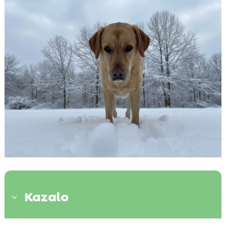
Kazalo
3