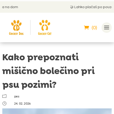
🤝
Lahko plačaš po povzetju
(0)
Kako prepoznati
mišično bolečino pri
psu pozimi?
m
pes
}
24. 02. 2026