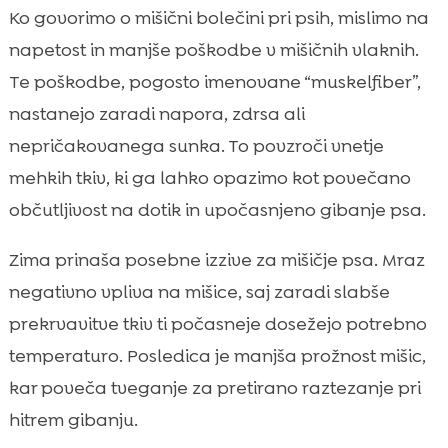
Ko govorimo o mišični bolečini pri psih, mislimo na
napetost in manjše poškodbe v mišičnih vlaknih.
Te poškodbe, pogosto imenovane “muskelfiber”,
nastanejo zaradi napora, zdrsa ali
nepričakovanega sunka. To povzroči vnetje
mehkih tkiv, ki ga lahko opazimo kot povečano
občutljivost na dotik in upočasnjeno gibanje psa.
Zima prinaša posebne izzive za mišičje psa. Mraz
negativno vpliva na mišice, saj zaradi slabše
prekrvavitve tkiv ti počasneje dosežejo potrebno
temperaturo. Posledica je manjša prožnost mišic,
kar poveča tveganje za pretirano raztezanje pri
hitrem gibanju.