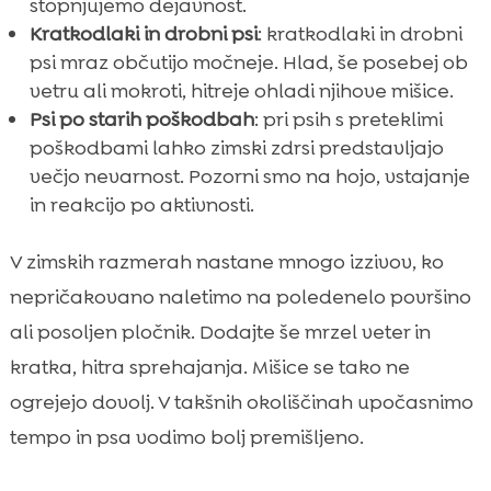
stopnjujemo dejavnost.
Kratkodlaki in drobni psi
: kratkodlaki in drobni
psi mraz občutijo močneje. Hlad, še posebej ob
vetru ali mokroti, hitreje ohladi njihove mišice.
Psi po starih poškodbah
: pri psih s preteklimi
poškodbami lahko zimski zdrsi predstavljajo
večjo nevarnost. Pozorni smo na hojo, vstajanje
in reakcijo po aktivnosti.
V zimskih razmerah nastane mnogo izzivov, ko
nepričakovano naletimo na poledenelo površino
ali posoljen pločnik. Dodajte še mrzel veter in
kratka, hitra sprehajanja. Mišice se tako ne
ogrejejo dovolj. V takšnih okoliščinah upočasnimo
tempo in psa vodimo bolj premišljeno.