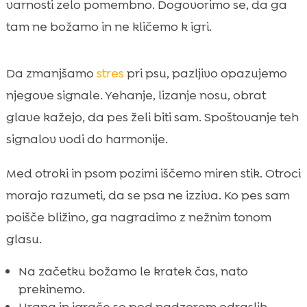
varnosti zelo pomembno. Dogovorimo se, da ga
tam ne božamo in ne kličemo k igri.
Da zmanjšamo
stres
pri psu, pazljivo opazujemo
njegove signale. Yehanje, lizanje nosu, obrat
glave kažejo, da pes želi biti sam. Spoštovanje teh
signalov vodi do harmonije.
Med otroki in psom pozimi iščemo miren stik. Otroci
morajo razumeti, da se psa ne izziva. Ko pes sam
poišče bližino, ga nagradimo z nežnim tonom
glasu.
Na začetku božamo le kratek čas, nato
prekinemo.