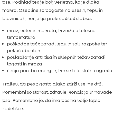
pse. Podhladitev je bolj verjetna, ko je dlaka
mokra. Ozebline so pogoste na ušesih, repu in
blazinicah, ker je tja prekrvavitev slabša.
mraz, veter in mokrota, ki znižajo telesno
temperaturo
poškodbe tačk zaradi ledu in soli, razpoke ter
pekoč občutek
poslabšanje artritisa in sklepnih težav zaradi
togosti in mraza
večja poraba energije, ker se telo stalno ogreva
Trditev, da pes z gosto dlako zdrži vse, ne drži.
Pomembni so starost, zdravje, kondicija in navade
psa. Pomembno je, da ima pes na voljo toplo
zavetišče.