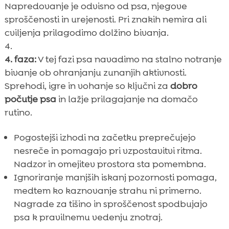
Napredovanje je odvisno od psa, njegove
sproščenosti in urejenosti. Pri znakih nemira ali
cviljenja prilagodimo dolžino bivanja.
4. faza:
V tej fazi psa navadimo na stalno notranje
bivanje ob ohranjanju zunanjih aktivnosti.
Sprehodi, igre in vohanje so ključni za
dobro
počutje psa
in lažje prilagajanje na domačo
rutino.
Pogostejši izhodi na začetku preprečujejo
nesreče in pomagajo pri vzpostavitvi ritma.
Nadzor in omejitev prostora sta pomembna.
Ignoriranje manjših iskanj pozornosti pomaga,
medtem ko kaznovanje strahu ni primerno.
Nagrade za tišino in sproščenost spodbujajo
psa k pravilnemu vedenju znotraj.