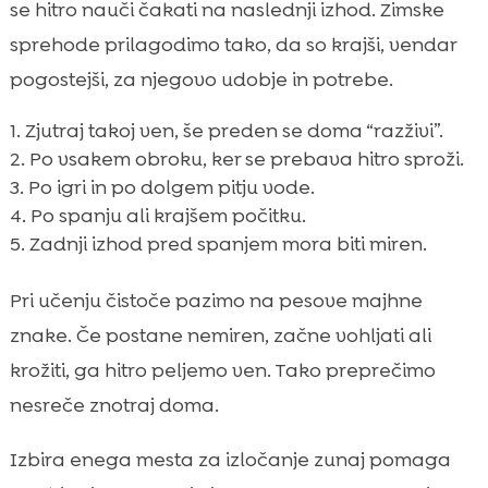
se hitro nauči čakati na naslednji izhod. Zimske
sprehode prilagodimo tako, da so krajši, vendar
pogostejši, za njegovo udobje in potrebe.
Zjutraj takoj ven, še preden se doma “razživi”.
Po vsakem obroku, ker se prebava hitro sproži.
Po igri in po dolgem pitju vode.
Po spanju ali krajšem počitku.
Zadnji izhod pred spanjem mora biti miren.
Pri učenju čistoče pazimo na pesove majhne
znake. Če postane nemiren, začne vohljati ali
krožiti, ga hitro peljemo ven. Tako preprečimo
nesreče znotraj doma.
Izbira enega mesta za izločanje zunaj pomaga