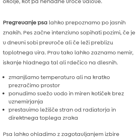
okolje, kot pa nenadne vroče valove.
Pregrevanje psa
lahko prepoznamo po jasnih
znakih. Pes začne intenzivno sopihati pozimi, če je
v dnevni sobi prevroče ali če leži preblizu
toplotnega vira. Prav tako lahko zaznamo nemir,
iskanje hladnega tal ali rdečico na dlesnih.
zmanjšamo temperaturo ali na kratko
prezračimo prostor
ponudimo svežo vodo in miren kotiček brez
vznemirjanja
prestavimo ležišče stran od radiatorja in
direktnega toplega zraka
Psa lahko ohladimo z zagotavljanjem izbire