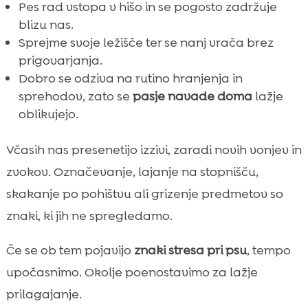
Pes rad vstopa v hišo in se pogosto zadržuje
blizu nas.
Sprejme svoje ležišče ter se nanj vrača brez
prigovarjanja.
Dobro se odziva na rutino hranjenja in
sprehodov, zato se
pasje navade doma
lažje
oblikujejo.
Včasih nas presenetijo izzivi, zaradi novih vonjev in
zvokov. Označevanje, lajanje na stopnišču,
skakanje po pohištvu ali grizenje predmetov so
znaki, ki jih ne spregledamo.
Če se ob tem pojavijo
znaki stresa pri psu
, tempo
upočasnimo. Okolje poenostavimo za lažje
prilagajanje.