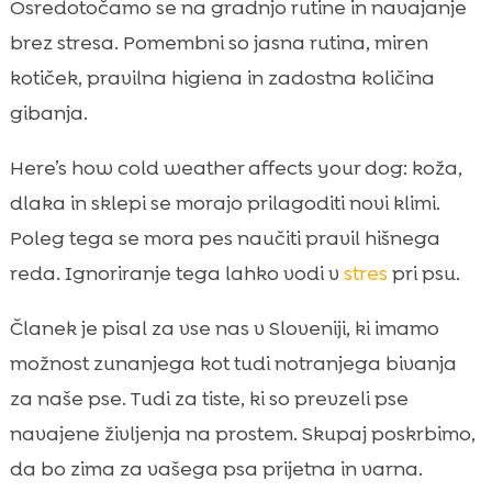
Osredotočamo se na gradnjo rutine in navajanje
Higiena po sprehodu: mokre tace, sol na

brez stresa. Pomembni so jasna rutina, miren
cestah in zaščita kože
kotiček, pravilna higiena in zadostna količina
Kako preprečimo vedenjske težave v

notranjem okolju
gibanja.
Socializacija in mirno sobivanje z

Here’s how cold weather affects your dog: koža,
družinskimi člani
dlaka in sklepi se morajo prilagoditi novi klimi.
Prehrana pozimi: energijske potrebe, teža

in prebava pri prehodu v notranjost
Poleg tega se mora pes naučiti pravil hišnega
CricksyDog kot podpora pri zimskem
reda. Ignoriranje tega lahko vodi v
stres
pri psu.

prehodu: hrana, priboljški in nega
Članek je pisal za vse nas v Sloveniji, ki imamo
Zdravje in preventiva: kdaj potrebujemo

veterinarja
možnost zunanjega kot tudi notranjega bivanja
Posebni primeri: starejši psi, mladiči in zelo
za naše pse. Tudi za tiste, ki so prevzeli pse

veliki ali zelo majhni psi
navajene življenja na prostem. Skupaj poskrbimo,
Kako ohranimo del zunanjih navad, tudi ko

da bo zima za vašega psa prijetna in varna.
pes živi notri