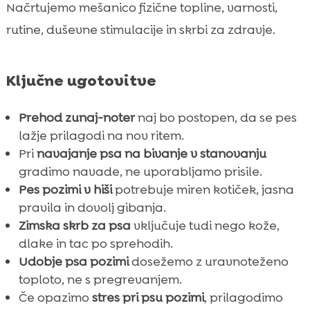
Načrtujemo mešanico fizične topline, varnosti,
Zaključek

rutine, duševne stimulacije in skrbi za zdravje.
FAQ

Ključne ugotovitve
Prehod zunaj-noter
naj bo postopen, da se pes
lažje prilagodi na nov ritem.
Pri
navajanje psa na bivanje v stanovanju
gradimo navade, ne uporabljamo prisile.
Pes pozimi v hiši
potrebuje miren kotiček, jasna
pravila in dovolj gibanja.
Zimska skrb za psa
vključuje tudi nego kože,
dlake in tac po sprehodih.
Udobje psa pozimi
dosežemo z uravnoteženo
toploto, ne s pregrevanjem.
Če opazimo
stres pri psu pozimi
, prilagodimo