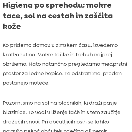
Higiena po sprehodu: mokre
tace, sol na cestah in zaščita
kože
Ko pridemo domov v zimskem času, izvedemo
kratko rutino. Mokre tačke in trebuh najprej
obrišemo. Nato natančno pregledamo medprstni
prostor za ledne kepice. Te odstranimo, preden
postanejo moteče.
Pozorni smo na sol na pločnikih, ki draži pasje
blazinice. To vodi v liženje tačk in s tem zaužitje
dražečih snovi. Pri občutljivih psih se lahko
pojavijo pekoč občutek, rdečina ali nemir.