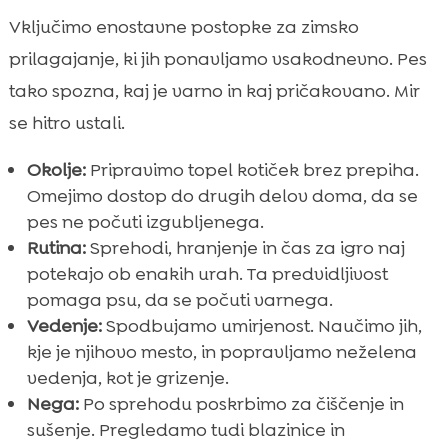
Vključimo enostavne postopke za zimsko
prilagajanje, ki jih ponavljamo vsakodnevno. Pes
tako spozna, kaj je varno in kaj pričakovano. Mir
se hitro ustali.
Okolje:
Pripravimo topel kotiček brez prepiha.
Omejimo dostop do drugih delov doma, da se
pes ne počuti izgubljenega.
Rutina:
Sprehodi, hranjenje in čas za igro naj
potekajo ob enakih urah. Ta predvidljivost
pomaga psu, da se počuti varnega.
Vedenje:
Spodbujamo umirjenost. Naučimo jih,
kje je njihovo mesto, in popravljamo neželena
vedenja, kot je grizenje.
Nega:
Po sprehodu poskrbimo za čiščenje in
sušenje. Pregledamo tudi blazinice in