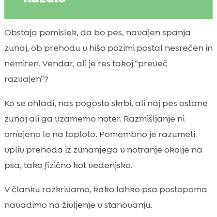
Zakaj je prehod iz zunanjega na notranje
Obstaja pomislek, da bo pes, navajen spanja

bivanje pozimi pomemben
zunaj, ob prehodu v hišo pozimi postal nesrečen in
Kako prepoznamo, ali je naš pes

nemiren. Vendar, ali je res takoj “preveč
pripravljen na bivanje v hiši ali stanovanju
razvajen”?
Pes zima pomoč pri prehodu med zunanjim

in notranjim okoljem
Ko se ohladi, nas pogosto skrbi, ali naj pes ostane
Priprava notranjega prostora: topel

zunaj ali ga vzamemo noter. Razmišljanje ni
kotiček, mir in jasna pravila
omejeno le na toploto. Pomembno je razumeti
Postopen načrt navajanja: od kratkih

vpliv prehoda iz zunanjega v notranje okolje na
obiskov do polnega bivanja
psa, tako fizično kot vedenjsko.
Rutina sprehodov in izločanja, ko pes začne

več časa preživeti notri
V članku razkrivamo, kako lahko psa postopoma
Upravljanje temperature: kako dosežemo

navadimo na življenje v stanovanju.
udobje brez pregrevanja