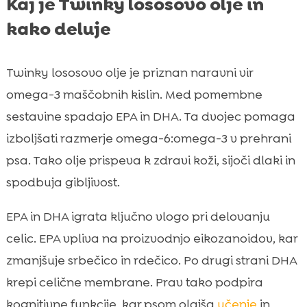
Kaj je Twinky lososovo olje in
kako deluje
Twinky lososovo olje je priznan naravni vir
omega-3 maščobnih kislin. Med pomembne
sestavine spadajo EPA in DHA. Ta dvojec pomaga
izboljšati razmerje omega-6:omega-3 v prehrani
psa. Tako olje prispeva k zdravi koži, sijoči dlaki in
spodbuja gibljivost.
EPA in DHA igrata ključno vlogo pri delovanju
celic. EPA vpliva na proizvodnjo eikozanoidov, kar
zmanjšuje srbečico in rdečico. Po drugi strani DHA
krepi celične membrane. Prav tako podpira
kognitivne funkcije, kar psom olajša
učenje
in