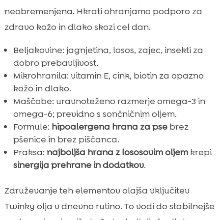
neobremenjena. Hkrati ohranjamo podporo za
zdravo kožo in dlako skozi cel dan.
Beljakovine: jagnjetina, losos, zajec, insekti za
dobro prebavljivost.
Mikrohranila: vitamin E, cink, biotin za opazno
kožo in dlako.
Maščobe: uravnoteženo razmerje omega-3 in
omega-6; previdno s sončničnim oljem.
Formule:
hipoalergena hrana za pse
brez
pšenice in brez piščanca.
Praksa:
najboljša hrana z lososovim oljem
krepi
sinergija prehrane in dodatkov
.
Združevanje teh elementov olajša vključitev
Twinky olja v dnevno rutino. To vodi do stabilnejše