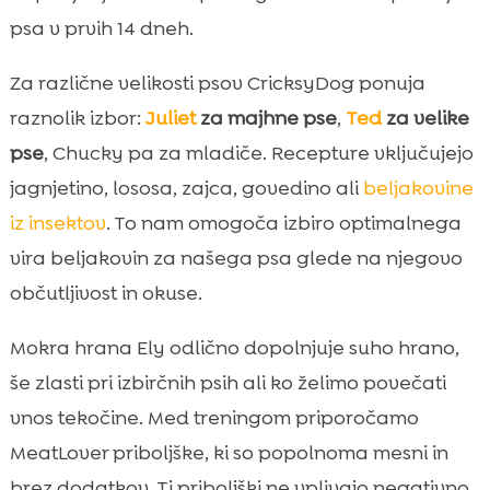
psa v prvih 14 dneh.
Za različne velikosti psov CricksyDog ponuja
raznolik izbor:
Juliet
za majhne pse
,
Ted
za velike
pse
, Chucky pa za mladiče. Recepture vključujejo
jagnjetino, lososa, zajca, govedino ali
beljakovine
iz insektov
. To nam omogoča izbiro optimalnega
vira beljakovin za našega psa glede na njegovo
občutljivost in okuse.
Mokra hrana Ely odlično dopolnjuje suho hrano,
še zlasti pri izbirčnih psih ali ko želimo povečati
vnos tekočine. Med treningom priporočamo
MeatLover priboljške, ki so popolnoma mesni in
brez dodatkov. Ti priboljški ne vplivajo negativno