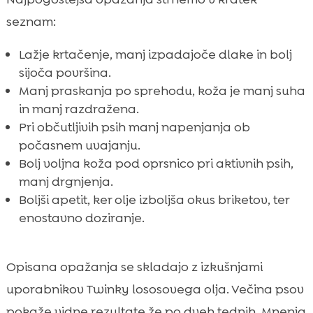
seznam:
Lažje krtačenje, manj izpadajoče dlake in bolj
sijoča površina.
Manj praskanja po sprehodu, koža je manj suha
in manj razdražena.
Pri občutljivih psih manj napenjanja ob
počasnem uvajanju.
Bolj voljna koža pod oprsnico pri aktivnih psih,
manj drgnjenja.
Boljši apetit, ker olje izboljša okus briketov, ter
enostavno doziranje.
Opisana opažanja se skladajo z izkušnjami
uporabnikov Twinky lososovega olja. Večina psov
pokaže vidne rezultate že po dveh tednih. Mnenja