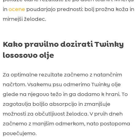
in
ocene
poudarjajo prednosti: bolj prožna koža in
mirnejši želodec.
Kako pravilno dozirati Twinky
lososovo olje
Za optimalne rezultate začnemo z natančnim
načrtom. Vsakemu psu odmerimo Twinky olje
glede na njegovo težo in ga dodamo k hrani. To
zagotavlja boljšo absorpcijo in zmanjšuje
možnosti za občutljivost želodca. V prvih dneh
začnemo z manjšim odmerkom, nato postopoma
povečujemo.