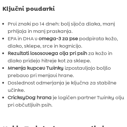
Ključni poudarki
Prvi znaki po 14 dneh: bolj sijoča dlaka, manj
prhljaja in manj praskanja.
EPA in DHA v
omega-3 za pse
podpirata kožo,
dlako, sklepe, srce in kognicijo.
Rezultati lososovega olja pri psih
za kožo in
dlako pridejo hitreje kot za sklepe.
Mnenja kupcev Twinky
izpostavljajo boljšo
prebavo pri menjavi hrane.
Doslednost odmerjanja je ključna za stabilne
učinke.
CricksyDog hrana
je logičen partner Twinky olju
pri občutljivih psih.