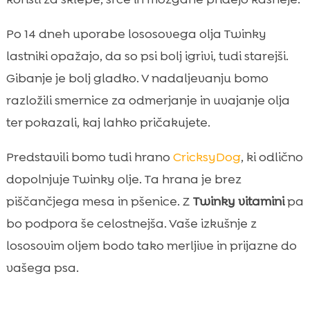
Varnost, kakovost in transparentnost

sestave
Po 14 dneh uporabe lososovega olja Twinky
Primeri jedilnikov z Twinky oljem za 14 dni

lastniki opažajo, da so psi bolj igrivi, tudi starejši.
Merila za ocenjevanje rezultatov po dveh

Gibanje je bolj gladko. V nadaljevanju bomo
tednih
razložili smernice za odmerjanje in uvajanje olja
Kaj storiti, če rezultatov po 14 dneh ni

ter pokazali, kaj lahko pričakujete.
Zaključek

FAQ

Predstavili bomo tudi hrano
CricksyDog
, ki odlično
dopolnjuje Twinky olje. Ta hrana je brez
piščančjega mesa in pšenice. Z
Twinky vitamini
pa
bo podpora še celostnejša. Vaše izkušnje z
lososovim oljem bodo tako merljive in prijazne do
vašega psa.