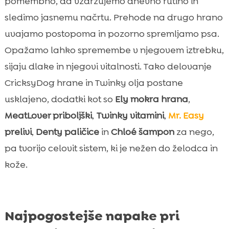
pomembno, da vzdržujemo dnevno rutino in
sledimo jasnemu načrtu. Prehode na drugo hrano
uvajamo postopoma in pozorno spremljamo psa.
Opažamo lahko spremembe v njegovem iztrebku,
sijaju dlake in njegovi vitalnosti. Tako delovanje
CricksyDog hrane in Twinky olja postane
usklajeno, dodatki kot so
Ely mokra hrana
,
MeatLover priboljški
,
Twinky vitamini
,
Mr. Easy
prelivi
,
Denty paličice
in
Chloé šampon
za nego,
pa tvorijo celovit sistem, ki je nežen do želodca in
kože.
Najpogostejše napake pri