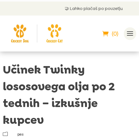
🤝
Lahko plačaš po povzetju
(0)
Učinek Twinky
lososovega olja po 2
tednih – izkušnje
kupcev
m
pes