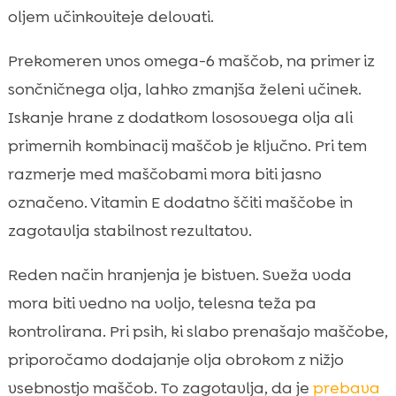
oljem učinkoviteje delovati.
Prekomeren vnos omega-6 maščob, na primer iz
sončničnega olja, lahko zmanjša želeni učinek.
Iskanje hrane z dodatkom lososovega olja ali
primernih kombinacij maščob je ključno. Pri tem
razmerje med maščobami mora biti jasno
označeno. Vitamin E dodatno ščiti maščobe in
zagotavlja stabilnost rezultatov.
Reden način hranjenja je bistven. Sveža voda
mora biti vedno na voljo, telesna teža pa
kontrolirana. Pri psih, ki slabo prenašajo maščobe,
priporočamo dodajanje olja obrokom z nižjo
vsebnostjo maščob. To zagotavlja, da je
prebava