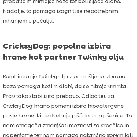
prebave in mirnejše kože ter bolj sijoče dlake.
Nadalje, to pomaga izogniti se nepotrebnim
nihanjem v počutju.
CricksyDog: popolna izbira
hrane kot partner Twinky olju
Kombiniranje Twinky olja z premišljeno izbrano
bazo pomaga koži in dlaki, da se hitreje umirita.
Prav tako stabilizira prebavo. Odločitev za
CricksyDog hrano pomeni izbiro hipoalergene
pasje hrane, ki ne vsebuje piščanca in pšenice. To
nam omogoča zmanjšati možnosti za srbečico in
napenjanje ter nam pomaga natančno spremljati