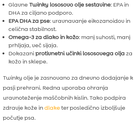
Glavne
Twinky lososovo olje sestavine
: EPA in
DHA za ciljano podporo.
EPA DHA za pse
: uravnavanje eikozanoidov in
celična stabilnost.
Omega-3 za dlako in kožo
: manj suhosti, manj
prhljaja, več sijaja.
Dokazani
protivnetni učinki lososovega olja
za
kožo in sklepe.
Twinky olje je zasnovano za dnevno dodajanje k
pasji prehrani. Redna uporaba ohranja
uravnoteženje maščobnih kislin. Tako podpira
zdravje kože in
dlake
ter posledično izboljšuje
počutje psa.