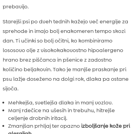
prebavijo.
Starejši psi po dveh tednih kažejo več energije za
sprehode in imajo bolj enakomeren tempo skozi
dan. Ti učinki so bolj očitni, ko kombiniramo
lososovo olje z visokokakovostno hipoalergeno
hrano brez piščanca in pšenice z zadostno
količino beljakovin. Tako je manjše praskanje pri
psu lažje doseženo na dolgi rok, dlaka pa ostane
sijoča.
Mehkejša, svetlejša dlaka in manj vozlov.
Manj rdečice na ušesih in trebuhu, hitrejše
celjenje drobnih iritacij.
Zmanjšan prhljaj ter opazno
izboljšanje kože pri
alergijah
.