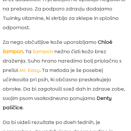
na prebavo. Za podporo zdravju dodajamo
Twinky vitamine, ki skrbijo za sklepe in splošno
odpornost.
Za nego občutljive kože uporabljamo
Chloé
šampon
. Ta
šampon
nežno čisti kožo brez
draženja. Suho hrano naredimo bolj privlačno s
prelivi
Mr. Easy
. Ta metoda je še posebej
učinkovita pri psih, ki občasno preskakujejo
obroke. Da bi zagotovili svež dah in zdrave zobe,
svojim psom vsakodnevno ponujamo
Denty
paličice
.
Da bi videli rezultate po dveh tednih, je