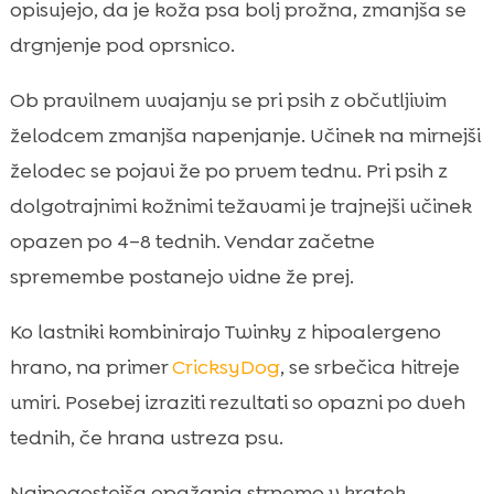
opisujejo, da je koža psa bolj prožna, zmanjša se
drgnjenje pod oprsnico.
Ob pravilnem uvajanju se pri psih z občutljivim
želodcem zmanjša napenjanje. Učinek na mirnejši
želodec se pojavi že po prvem tednu. Pri psih z
dolgotrajnimi kožnimi težavami je trajnejši učinek
opazen po 4–8 tednih. Vendar začetne
spremembe postanejo vidne že prej.
Ko lastniki kombinirajo Twinky z hipoalergeno
hrano, na primer
CricksyDog
, se srbečica hitreje
umiri. Posebej izraziti rezultati so opazni po dveh
tednih, če hrana ustreza psu.
Najpogostejša opažanja strnemo v kratek