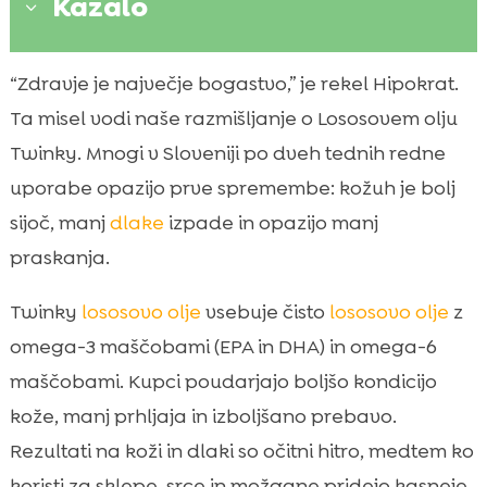
Kazalo
3
Kaj je Twinky lososovo olje in kako deluje
“Zdravje je največje bogastvo,” je rekel Hipokrat.

Zakaj sta 14 dni in doslednost ključna
Ta misel vodi naše razmišljanje o Lososovem olju

Najpogostejše koristi po dveh tednih
Twinky. Mnogi v Sloveniji po dveh tednih redne

uporabe
uporabe opazijo prve spremembe: kožuh je bolj
izkušnje z lososovim oljem twinky

sijoč, manj
dlake
izpade in opazijo manj
Kako pravilno dozirati Twinky lososovo olje

praskanja.
Nasveti za uvajanje pri občutljivih psih

Twinky
lososovo olje
vsebuje čisto
lososovo olje
z
Prehranska podpora: kako hrana vpliva na

rezultat po 2 tednih
omega-3 maščobami (EPA in DHA) in omega-6
CricksyDog: popolna izbira hrane kot
maščobami. Kupci poudarjajo boljšo kondicijo

partner Twinky olju
kože, manj prhljaja in izboljšano prebavo.
Najpogostejše napake pri uporabi

Rezultati na koži in dlaki so očitni hitro, medtem ko
lososovega olja
koristi za sklepe, srce in možgane pridejo kasneje.