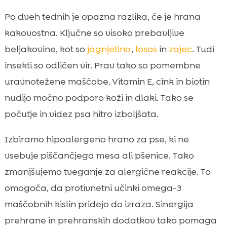
Po dveh tednih je opazna razlika, če je hrana
kakovostna. Ključne so visoko prebavljive
beljakovine, kot so
jagnjetina
,
losos
in
zajec
. Tudi
insekti so odličen vir. Prav tako so pomembne
uravnotežene maščobe. Vitamin E, cink in biotin
nudijo močno podporo koži in dlaki. Tako se
počutje in videz psa hitro izboljšata.
Izbiramo hipoalergeno hrano za pse, ki ne
vsebuje piščančjega mesa ali pšenice. Tako
zmanjšujemo tveganje za alergične reakcije. To
omogoča, da protivnetni učinki omega-3
maščobnih kislin pridejo do izraza. Sinergija
prehrane in prehranskih dodatkov tako pomaga