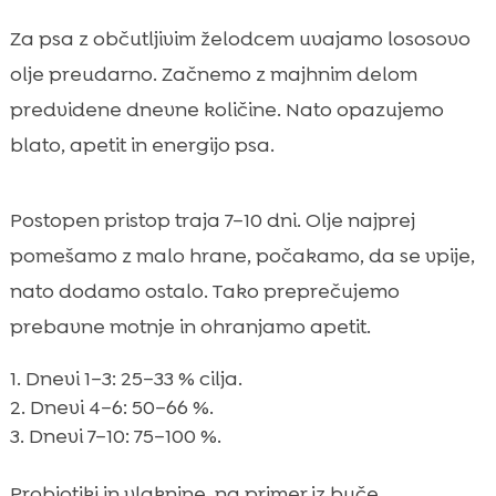
Za psa z občutljivim želodcem uvajamo lososovo
olje preudarno. Začnemo z majhnim delom
predvidene dnevne količine. Nato opazujemo
blato, apetit in energijo psa.
Postopen pristop traja 7–10 dni. Olje najprej
pomešamo z malo hrane, počakamo, da se vpije,
nato dodamo ostalo. Tako preprečujemo
prebavne motnje in ohranjamo apetit.
Dnevi 1–3: 25–33 % cilja.
Dnevi 4–6: 50–66 %.
Dnevi 7–10: 75–100 %.
Probiotiki in vlaknine, na primer iz buče,