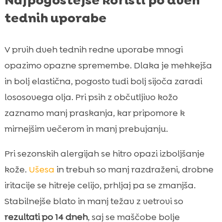
Najpogostejše koristi po dveh
tednih uporabe
V prvih dveh tednih redne uporabe mnogi
opazimo opazne spremembe. Dlaka je mehkejša
in bolj elastična, pogosto tudi bolj sijoča zaradi
lososovega olja. Pri psih z občutljivo kožo
zaznamo manj praskanja, kar pripomore k
mirnejšim večerom in manj prebujanju.
Pri sezonskih alergijah se hitro opazi izboljšanje
kože.
Ušesa
in trebuh so manj razdraženi, drobne
iritacije se hitreje celijo, prhljaj pa se zmanjša.
Stabilnejše blato in manj težav z vetrovi so
rezultati po 14 dneh
, saj se maščobe bolje