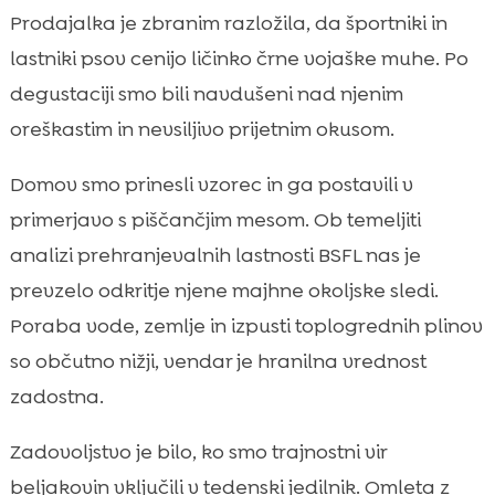
zakaj je drugačna
Prodajalka je zbranim razložila, da športniki in
Hranilna vrednost: popoln profil beljakovin,

lastniki psov cenijo ličinko črne vojaške muhe. Po
maščob in mikrohranil
degustaciji smo bili navdušeni nad njenim
Okoljski odtis: voda, zemlja in emisije

oreškastim in nevsiljivo prijetnim okusom.
Varnost in alergije: manjše tveganje, več

nadzora
Domov smo prinesli vzorec in ga postavili v
Okus in kulinarična uporaba: kako vpeljati

primerjavo s piščančjim mesom. Ob temeljiti
v jedilnik
analizi prehranjevalnih lastnosti BSFL nas je
Ekonomika: stroški, stabilnost oskrbe in

prevzelo odkritje njene majhne okoljske sledi.
lokalna pridelava
Poraba vode, zemlje in izpusti toplogrednih plinov
ličinka črne muhe proti tradicionalnemu

mesu
so občutno nižji, vendar je hranilna vrednost
Vpliv na zdravje ljudi: prebava, mikrobiom
zadostna.

in športna prehrana
Zadovoljstvo je bilo, ko smo trajnostni vir
Uporaba v prehrani hišnih ljubljenčkov:

nežno do želodčkov psov
beljakovin vključili v tedenski jedilnik. Omleta z