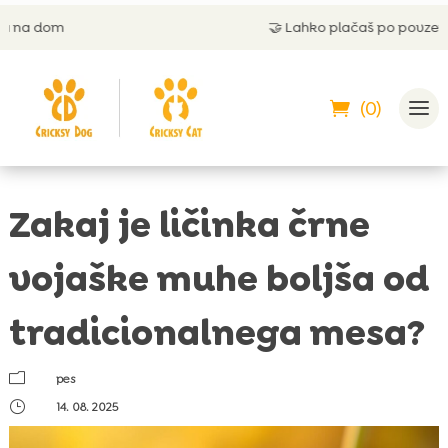
🤝
Lahko plačaš po povzetju
(0)
Zakaj je ličinka črne
vojaške muhe boljša od
tradicionalnega mesa?
m
pes
}
14. 08. 2025