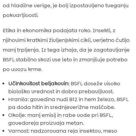
od hladilne verige, je bolj izpostavljeno tveganju
pokvarljivosti.
Etika in ekonomika podajata roko. Insekti, z
njihovimi kratkimi življenjskimi cikli, verjetno čutijo
manj trpljenja. Iz tega izhaja, da je zagotavljanje
BSFL stabilno skozi vse leto in zmanjšuje potrebo
po uvozu krme.
Učinkovitost beljakovin
: BSFL doseže visoko
biološko vrednost in dobro prebavljivost.
Hranila: govedina nudi B12 in hem železo, BSFL
pa doda hitin in srednjeverižne maščobe.
Okolje: manj emisij in rabe vode pri BSFL,
govedoreja proizvaja metan.
Varnost: nadzorovana reja insektov, meso