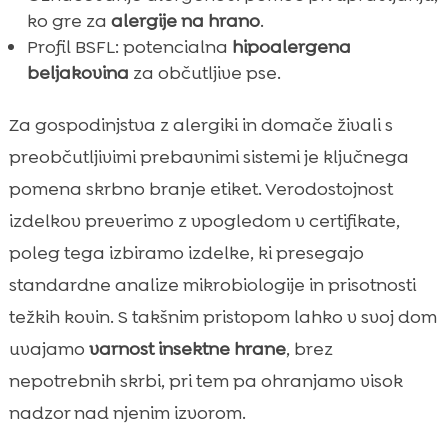
ko gre za
alergije na hrano
.
Profil BSFL: potencialna
hipoalergena
beljakovina
za občutljive pse.
Za gospodinjstva z alergiki in domače živali s
preobčutljivimi prebavnimi sistemi je ključnega
pomena skrbno branje etiket. Verodostojnost
izdelkov preverimo z vpogledom v certifikate,
poleg tega izbiramo izdelke, ki presegajo
standardne analize mikrobiologije in prisotnosti
težkih kovin. S takšnim pristopom lahko v svoj dom
uvajamo
varnost insektne hrane
, brez
nepotrebnih skrbi, pri tem pa ohranjamo visok
nadzor nad njenim izvorom.