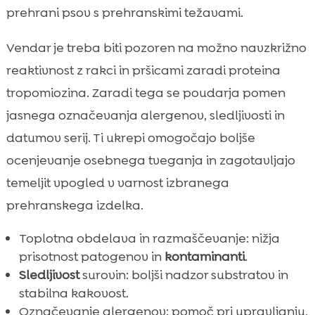
prehrani psov s prehranskimi težavami.
Vendar je treba biti pozoren na možno navzkrižno
reaktivnost z rakci in pršicami zaradi proteina
tropomiozina. Zaradi tega se poudarja pomen
jasnega označevanja alergenov, sledljivosti in
datumov serij. Ti ukrepi omogočajo boljše
ocenjevanje osebnega tveganja in zagotavljajo
temeljit vpogled v varnost izbranega
prehranskega izdelka.
Toplotna obdelava in razmaščevanje: nižja
prisotnost patogenov in
kontaminanti
.
Sledljivost
surovin: boljši nadzor substratov in
stabilna kakovost.
Označevanje alergenov: pomoč pri upravljanju,