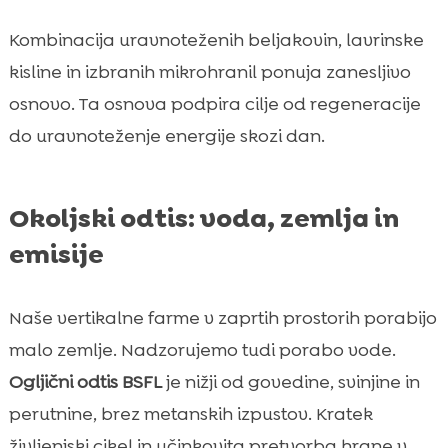
Kombinacija uravnoteženih beljakovin, lavrinske
kisline in izbranih mikrohranil ponuja zanesljivo
osnovo. Ta osnova podpira cilje od regeneracije
do uravnoteženje energije skozi dan.
Okoljski odtis: voda, zemlja in
emisije
Naše vertikalne farme v zaprtih prostorih porabijo
malo zemlje. Nadzorujemo tudi porabo vode.
Ogljični odtis BSFL
je nižji od govedine, svinjine in
perutnine, brez metanskih izpustov. Kratek
življenjski cikel in učinkovita pretvorba hrane v