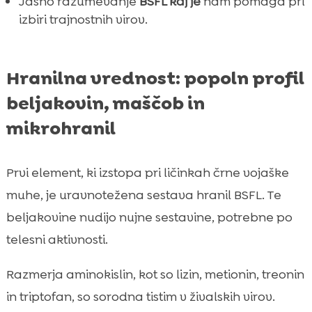
Jasno razumevanje
BSFL kaj je
nam pomaga pri
izbiri trajnostnih virov.
Hranilna vrednost: popoln profil
beljakovin, maščob in
mikrohranil
Prvi element, ki izstopa pri ličinkah črne vojaške
muhe, je uravnotežena sestava hranil BSFL. Te
beljakovine nudijo nujne sestavine, potrebne po
telesni aktivnosti.
Razmerja aminokislin, kot so lizin, metionin, treonin
in triptofan, so sorodna tistim v živalskih virov.