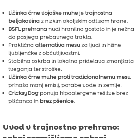
Ličinka črne vojaške muhe
je
trajnostna
beljakovina
z nizkim okoljskim odtisom hrane.
BSFL prehrana
nudi hranilno gostoto in je nežna
do pasjega prebavnega trakta.
Praktična
alternativa mesu
za ljudi in hišne
ljubljenčke z občutljivostmi.
Stabilna oskrba in lokalna pridelava zmanjšata
tveganja ter stroške.
Ličinka črne muhe proti tradicionalnemu mesu
prinaša manj emisij, porabe vode in zemlje.
CricksyDog
ponuja hipoalergene rešitve brez
piščanca in
brez pšenice
.
Uvod v trajnostno prehrano: