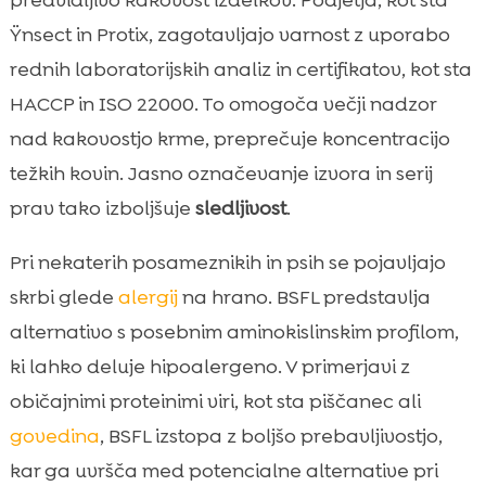
predvidljivo kakovost izdelkov. Podjetja, kot sta
Ÿnsect in Protix, zagotavljajo varnost z uporabo
rednih laboratorijskih analiz in certifikatov, kot sta
HACCP in ISO 22000. To omogoča večji nadzor
nad kakovostjo krme, preprečuje koncentracijo
težkih kovin. Jasno označevanje izvora in serij
prav tako izboljšuje
sledljivost
.
Pri nekaterih posameznikih in psih se pojavljajo
skrbi glede
alergij
na hrano. BSFL predstavlja
alternativo s posebnim aminokislinskim profilom,
ki lahko deluje hipoalergeno. V primerjavi z
običajnimi proteinimi viri, kot sta piščanec ali
govedina
, BSFL izstopa z boljšo prebavljivostjo,
kar ga uvršča med potencialne alternative pri