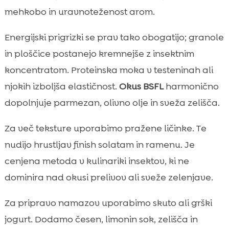
mehkobo in uravnoteženost arom.
Energijski prigrizki se prav tako obogatijo; granole
in ploščice postanejo kremnejše z insektnim
koncentratom. Proteinska moka v testeninah ali
njokih izboljša elastičnost.
Okus BSFL
harmonično
dopolnjuje parmezan, olivno olje in sveža zelišča.
Za več teksture uporabimo pražene ličinke. Te
nudijo hrustljav finish solatam in ramenu. Je
cenjena metoda v kulinariki insektov, ki ne
dominira nad okusi prelivov ali sveže zelenjave.
Za pripravo namazov uporabimo skuto ali grški
jogurt. Dodamo česen, limonin sok, zelišča in