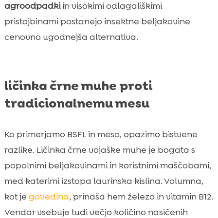
agroodpadki
in visokimi odlagališkimi
pristojbinami postanejo insektne beljakovine
cenovno ugodnejša alternativa.
ličinka črne muhe proti
tradicionalnemu mesu
Ko primerjamo BSFL in meso, opazimo bistvene
razlike. Ličinka črne vojaške muhe je bogata s
popolnimi beljakovinami in koristnimi maščobami,
med katerimi izstopa laurinska kislina. Volumna,
kot je
govedina
, prinaša hem železo in vitamin B12.
Vendar vsebuje tudi večjo količino nasičenih