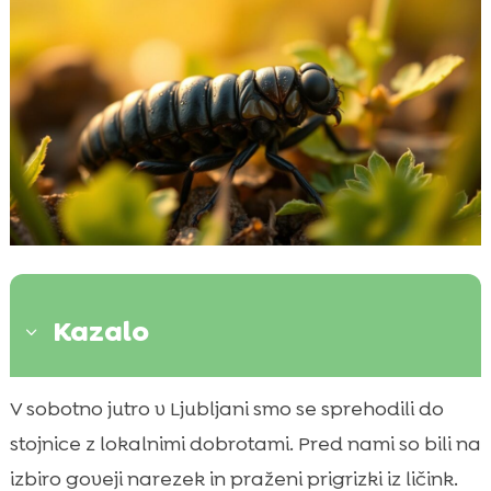
Kazalo
3
Uvod v trajnostno prehrano: zakaj
V sobotno jutro v Ljubljani smo se sprehodili do

razmišljamo onkraj tradicionalnega mesa
stojnice z lokalnimi dobrotami. Pred nami so bili na
Kaj je ličinka črne vojaške muhe (BSFL) in

izbiro goveji narezek in praženi prigrizki iz ličink.