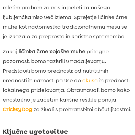
CricksyDog: celostne rešitve za vsakega
mletim prahom za nas in peleti za našega

psa z občutljivim želodcem
ljubljenčka niso več izjema. Sprejetje ličinke črne
Kako izbrati kakovostne izdelke iz ličink:

muhe kot nadomestka tradicionalnemu mesu se
certifikati in etikete
je izkazalo za preprosto in koristno spremembo.
Etika in dobrobit: ali so insekti bolj sočutna

izbira
Zakaj
ličinka črne vojaške muhe
pritegne
Mitbuster: razbijamo najpogostejše

pozornost, bomo razkrili v nadaljevanju.
predsodke
Predstavili bomo prednosti: od nutritivnih
Kako začeti: praktični koraki za nas in naše

vrednosti in varnosti pa vse do
okusa
in prednosti
pse
lokalnega pridelovanja. Obravnavali bomo kako
Zaključek

enostavno je začeti in kakšne rešitve ponuja
FAQ

CricksyDog
za živali s prehranskimi občutljivostmi.
Ključne ugotovitve