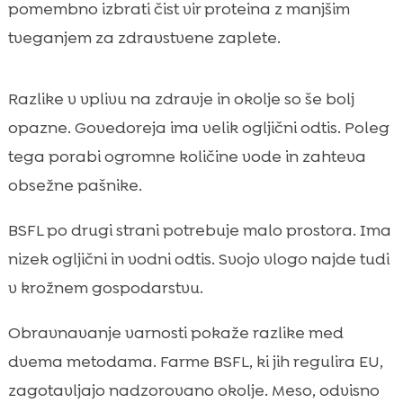
pomembno izbrati čist vir proteina z manjšim
tveganjem za zdravstvene zaplete.
Razlike v vplivu na zdravje in okolje so še bolj
opazne. Govedoreja ima velik ogljični odtis. Poleg
tega porabi ogromne količine vode in zahteva
obsežne pašnike.
BSFL po drugi strani potrebuje malo prostora. Ima
nizek ogljični in vodni odtis. Svojo vlogo najde tudi
v krožnem gospodarstvu.
Obravnavanje varnosti pokaže razlike med
dvema metodama. Farme BSFL, ki jih regulira EU,
zagotavljajo nadzorovano okolje. Meso, odvisno