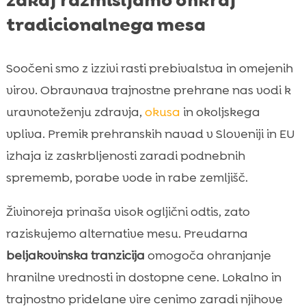
zakaj razmišljamo onkraj
tradicionalnega mesa
Soočeni smo z izzivi rasti prebivalstva in omejenih
virov. Obravnava trajnostne prehrane nas vodi k
uravnoteženju zdravja,
okusa
in okoljskega
vpliva. Premik prehranskih navad v Sloveniji in EU
izhaja iz zaskrbljenosti zaradi podnebnih
sprememb, porabe vode in rabe zemljišč.
Živinoreja prinaša visok ogljični odtis, zato
raziskujemo alternative mesu. Preudarna
beljakovinska tranzicija
omogoča ohranjanje
hranilne vrednosti in dostopne cene. Lokalno in
trajnostno pridelane vire cenimo zaradi njihove