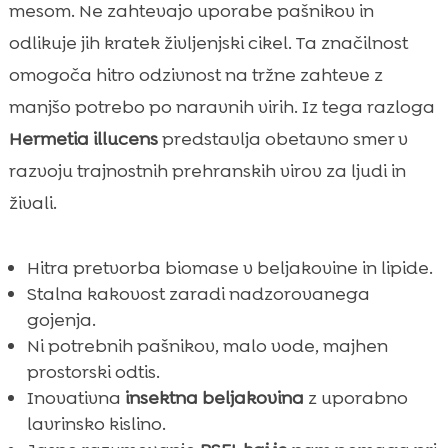
mesom. Ne zahtevajo uporabe pašnikov in
odlikuje jih kratek življenjski cikel. Ta značilnost
omogoča hitro odzivnost na tržne zahteve z
manjšo potrebo po naravnih virih. Iz tega razloga
Hermetia illucens
predstavlja obetavno smer v
razvoju trajnostnih prehranskih virov za ljudi in
živali.
Hitra pretvorba biomase v beljakovine in lipide.
Stalna kakovost zaradi nadzorovanega
gojenja.
Ni potrebnih pašnikov, malo vode, majhen
prostorski odtis.
Inovativna
insektna beljakovina
z uporabno
lavrinsko kislino.