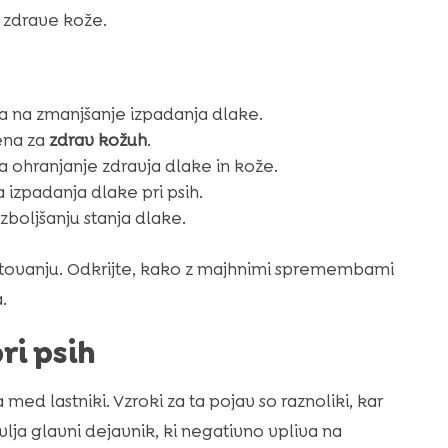
e zdrave kože.
na zmanjšanje izpadanja dlake.
ena za
zdrav kožuh
.
ohranjanje zdravja dlake in kože.
izpadanja dlake pri psih.
boljšanju stanja dlake.
otovanju. Odkrijte, kako z majhnimi spremembami
.
ri psih
med lastniki. Vzroki za ta pojav so raznoliki, kar
lja glavni dejavnik, ki negativno vpliva na