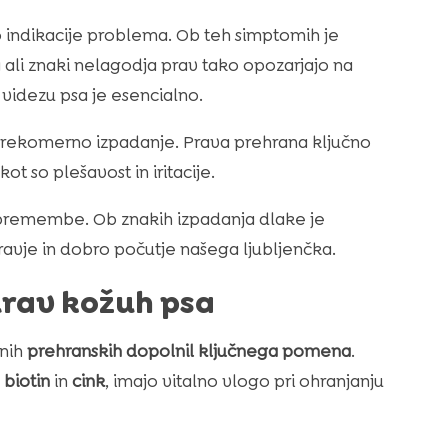
o indikacije problema. Ob teh simptomih je
ali znaki nelagodja prav tako opozarjajo na
videzu psa je esencialno.
 prekomerno izpadanje. Prava prehrana ključno
t so plešavost in iritacije.
remembe. Ob znakih izpadanja dlake je
avje in dobro počutje našega ljubljenčka.
drav kožuh psa
znih
prehranskih dopolnil ključnega pomena
.
,
biotin
in
cink
, imajo vitalno vlogo pri ohranjanju