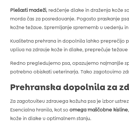
Plešasti madeži
, redčenje dlake in draženja kože s
morda čas za posredovanje. Pogosto praskanje psa 
kožne težave. Spremljanje sprememb v vedenju in 
Kvalitetna prehrana in dopolnila lahko preprečijo
vpliva na zdravje kože in dlake, preprečuje težave ko
Redno pregledujemo psa, opazujemo najmanjše sp
potrebno obiskati veterinarja. Tako zagotovimo zdr
Prehranska dopolnila za z
Za zagotovitev zdravega kožuha psa je izbor ustre
Esencialna hranila, kot so
omega maščobne kisline
kože in dlake v optimalnem stanju.