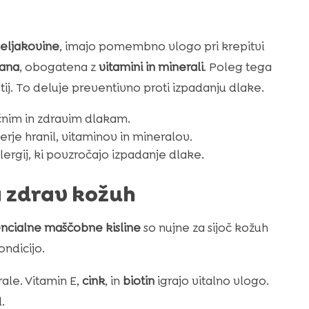
eljakovine
, imajo pomembno vlogo pri krepitvi
rana
, obogatena z
vitamini in minerali
. Poleg tega
j. To deluje preventivno proti izpadanju dlake.
nim in zdravim dlakam.
je hranil, vitaminov in mineralov.
rgij, ki povzročajo izpadanje dlake.
 zdrav kožuh
ncialne maščobne kisline
so nujne za sijoč kožuh
ndicijo.
ale. Vitamin E,
cink
, in
biotin
igrajo vitalno vlogo.
.