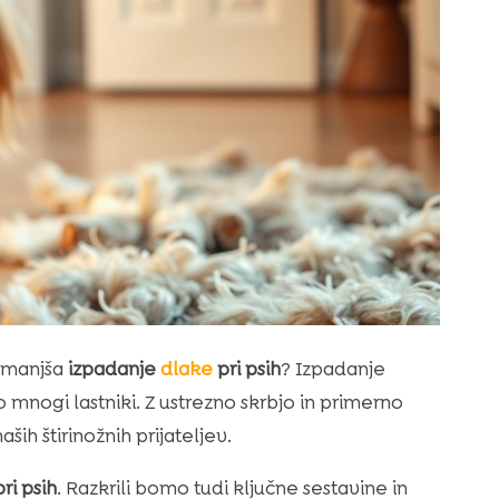
 zmanjša
izpadanje
dlake
pri psih
? Izpadanje
o mnogi lastniki. Z ustrezno skrbjo in primerno
ih štirinožnih prijateljev.
ri psih
. Razkrili bomo tudi ključne sestavine in