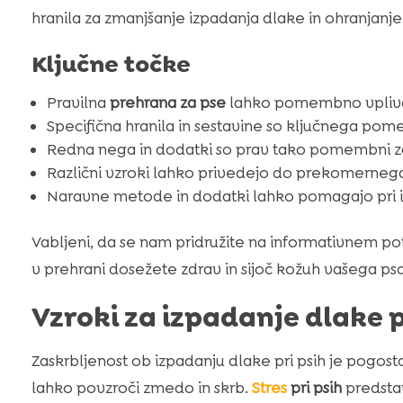
hranila za zmanjšanje izpadanja dlake in ohranjanj
Ključne točke
Pravilna
prehrana za pse
lahko pomembno vpliva 
Specifična hranila in sestavine so ključnega pom
Redna nega in dodatki so prav tako pomembni za 
Različni vzroki lahko privedejo do prekomernega 
Naravne metode in dodatki lahko pomagajo pri iz
Vabljeni, da se nam pridružite na informativnem p
v prehrani dosežete zdrav in sijoč kožuh vašega psa
Vzroki za izpadanje dlake p
Zaskrbljenost ob izpadanju dlake pri psih je pogosta 
lahko povzroči zmedo in skrb.
Stres
pri psih
predstav