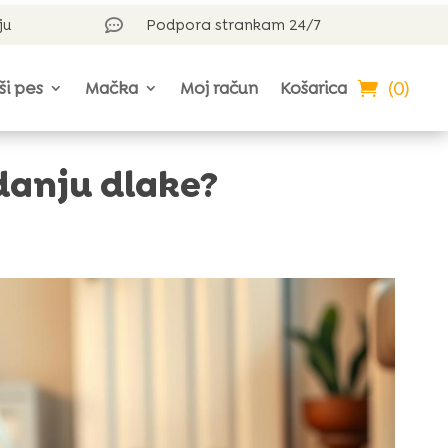
ju
Podpora strankam 24/7

(0)
ši pes
Mačka
Moj račun
Košarica
adanju dlake?