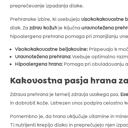
preprečevanje izpadanja dlake.
Prehranske izbire, ki vsebujejo
visokokakovostne b
dlak. Za
zdrav kožuh
je ključna
uravnotežena preh
hipoalergena prehrana pomaga pri zmanjšanju vneti
Visokokakovostne beljakovine:
Prispevajo k moč
Uravnotežena prehrana:
Vsebuje optimalno razmer
Hipoalergena hrana:
Pomaga pri obvladovanju ale
Kakovostna pasja hrana za
Zdrava prehrana je temelj zdravja vsakega psa.
Ese
in dobrobit kože. Ustrezen vnos podpira celostno ko
Pomembno je, da hrana vključuje vitamine in miner
Ti nutrijenti krepijo dlako in preprečujejo njen izpad