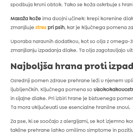
spodbuja krvni obtok. Tako se koža oskrbuje s hrani
Masaža kože
ima dvojni učinek: krepi korenine dla
zmanjšuje
stres
pri psih
, kar je ključnega pomena za
Uporaba naravnih dodatkov, kot so olja z omega-3 
zmanjšanju izpadanja dlake. Ta olja zagotavljajo vit
Najboljša hrana proti izpa
Osrednji pomen zdrave prehrane leži v njenem vpliv
ljubljenčkih. Ključnega pomena so
visokokakovost
in sijajne dlake. Pri izbiri hrane je bistvenega po
Ta mora vključevati vse esencialne hranilne snovi.
Za pse, ki se soočajo z alergijami, se kot izjemno ko
takšne prehrane lahko omilimo simptome in pozitiv