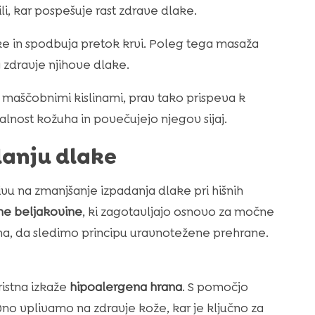
li, kar pospešuje rast zdrave dlake.
ke in spodbuja pretok krvi. Poleg tega masaža
 zdravje njihove dlake.
maščobnimi kislinami, prav tako prispeva k
alnost kožuha in povečujejo njegov sijaj.
danju dlake
u na zmanjšanje izpadanja dlake pri hišnih
ne beljakovine
, ki zagotavljajo osnovo za močne
mena, da sledimo principu uravnotežene prehrane.
ristna izkaže
hipoalergena hrana
. S pomočjo
no vplivamo na zdravje kože, kar je ključno za