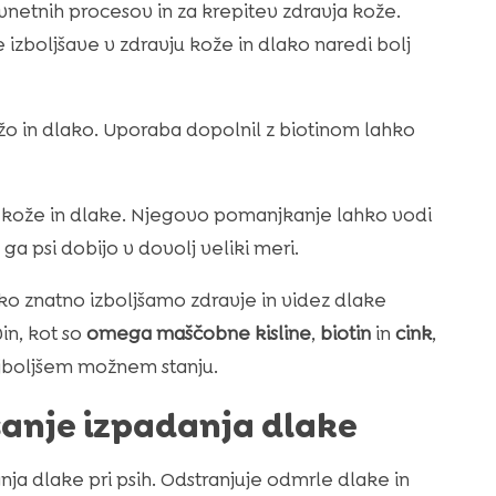
vnetnih procesov in za krepitev zdravja kože.
izboljšave v zdravju kože in dlako naredi bolj
žo in dlako. Uporaba dopolnil z biotinom lahko
ve kože in dlake. Njegovo pomanjkanje lahko vodi
ga psi dobijo v dovolj veliki meri.
ko znatno izboljšamo zdravje in videz dlake
vin, kot so
omega maščobne kisline
,
biotin
in
cink
,
jboljšem možnem stanju.
anje izpadanja dlake
nja dlake pri psih. Odstranjuje odmrle dlake in