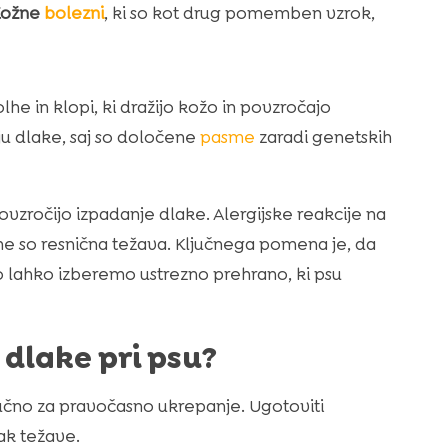
Kožne
bolezni
, ki so kot drug pomemben vzrok,
he in klopi, ki dražijo kožo in povzročajo
nju dlake, saj so določene
pasme
zaradi genetskih
 povzročijo izpadanje dlake. Alergijske reakcije na
ne so resnična težava. Ključnega pomena je, da
o lahko izberemo ustrezno prehrano, ki psu
dlake pri psu?
jučno za pravočasno ukrepanje. Ugotoviti
ak težave.