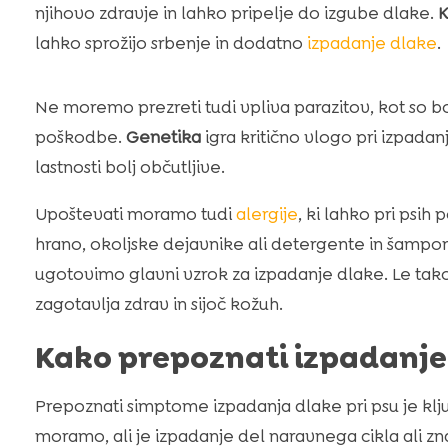
njihovo zdravje in lahko pripelje do izgube dlake.
lahko sprožijo srbenje in dodatno
izpadanje dlake
.
Ne moremo prezreti tudi vpliva parazitov, kot so bol
poškodbe.
Genetika
igra kritično vlogo pri izpada
lastnosti bolj občutljive.
Upoštevati moramo tudi
alergije
, ki lahko pri psih
hrano, okoljske dejavnike ali detergente in šampo
ugotovimo glavni vzrok za izpadanje dlake. Le tak
zagotavlja zdrav in sijoč kožuh.
Kako prepoznati izpadanje 
Prepoznati simptome izpadanja dlake pri psu je kl
moramo, ali je izpadanje del naravnega cikla ali zn