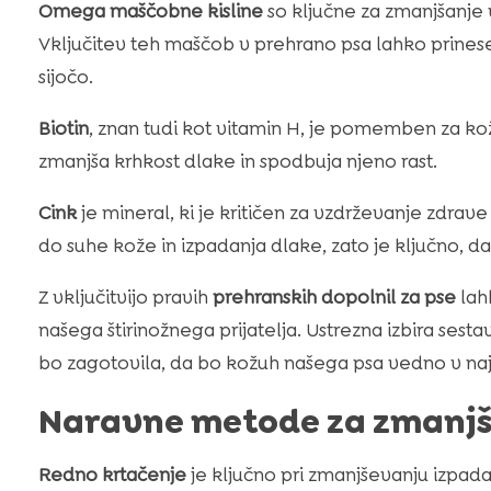
Omega maščobne kisline
so ključne za zmanjšanje 
Vključitev teh maščob v prehrano psa lahko prinese 
sijočo.
Biotin
, znan tudi kot vitamin H, je pomemben za ko
zmanjša krhkost dlake in spodbuja njeno rast.
Cink
je mineral, ki je kritičen za vzdrževanje zdra
do suhe kože in izpadanja dlake, zato je ključno, da 
Z vključitvijo pravih
prehranskih dopolnil za pse
lah
našega štirinožnega prijatelja. Ustrezna izbira sesta
bo zagotovila, da bo kožuh našega psa vedno v na
Naravne metode za zmanjš
Redno krtačenje
je ključno pri zmanjševanju izpada