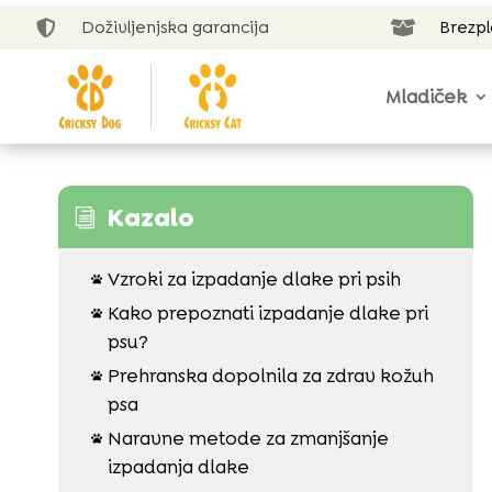
Doživljenjska garancija
Brezp


Mladiček
Kazalo
i
Vzroki za izpadanje dlake pri psih

Kako prepoznati izpadanje dlake pri

psu?
Prehranska dopolnila za zdrav kožuh

psa
Naravne metode za zmanjšanje

izpadanja dlake