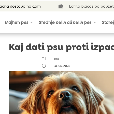
lačna dostava na dom
Lahko plačaš po povzet

Majhen pes
Srednje velik ali velik pes
Starej
Kaj dati psu proti izp
m
pes
}
28. 05. 2025