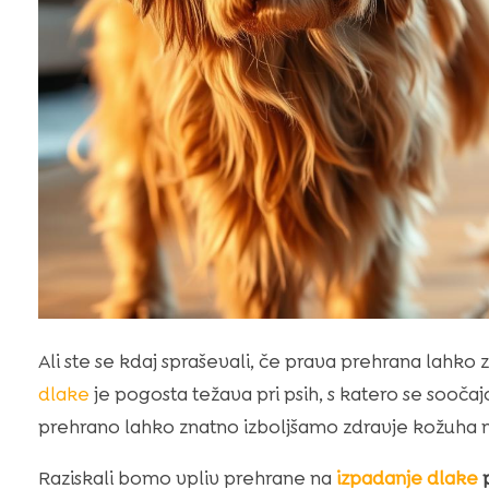
Ali ste se kdaj spraševali, če prava prehrana lahko
dlake
je pogosta težava pri psih, s katero se soočaj
prehrano lahko znatno izboljšamo zdravje kožuha naš
Raziskali bomo vpliv prehrane na
izpadanje dlake
p