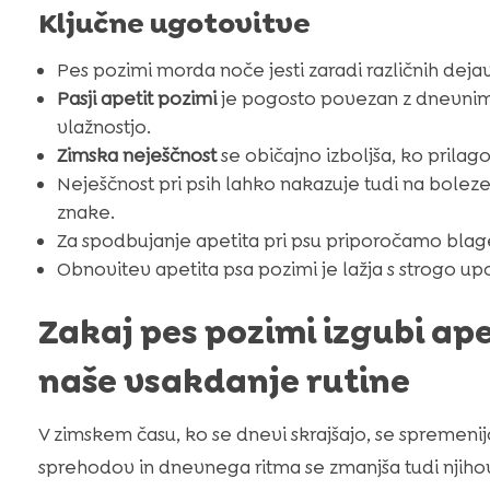
Ključne ugotovitve
Pes pozimi morda noče jesti zaradi različnih deja
Pasji apetit pozimi
je pogosto povezan z dnevnim 
vlažnostjo.
Zimska neješčnost
se običajno izboljša, ko prila
Neješčnost pri psih lahko nakazuje tudi na bole
znake.
Za spodbujanje apetita pri psu priporočamo blag
Obnovitev apetita psa pozimi je lažja s strogo up
Zakaj pes pozimi izgubi ape
naše vsakdanje rutine
V zimskem času, ko se dnevi skrajšajo, se spremen
sprehodov in dnevnega ritma se zmanjša tudi njihov