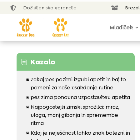
Doživljenjska garancija
Brezp


Mladiček
Kazalo
i
Zakaj pes pozimi izgubi apetit in kaj to

pomeni za naše vsakdanje rutine
pes zima ponovna vzpostavitev apetita

Najpogostejši zimski sprožilci: mraz,

vlaga, manj gibanja in spremembe
ritma
Kdaj je neješčnost lahko znak bolezni in
