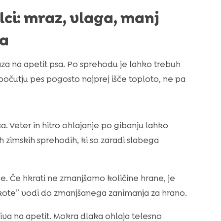
lci: mraz, vlaga, manj
ma
aza na apetit psa. Po sprehodu je lahko trebuh
očutju pes pogosto najprej išče toploto, ne pa
sa. Veter in hitro ohlajanje po gibanju lahko
h zimskih sprehodih, ki so zaradi slabega
. Če hkrati ne zmanjšamo količine hrane, je
lakote” vodi do zmanjšanega zanimanja za hrano.
liva na apetit. Mokra dlaka ohlaja telesno