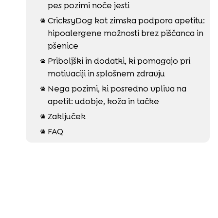
pes pozimi noče jesti
CricksyDog kot zimska podpora apetitu:

hipoalergene možnosti brez piščanca in
pšenice
Priboljški in dodatki, ki pomagajo pri

motivaciji in splošnem zdravju
Nega pozimi, ki posredno vpliva na

apetit: udobje, koža in tačke
Zaključek

FAQ
