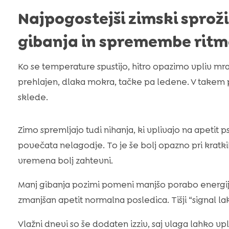
Najpogostejši zimski sproži
gibanja in spremembe rit
Ko se temperature spustijo, hitro opazimo vpliv mr
prehlajen, dlaka mokra, tačke pa ledene. V takem p
sklede.
Zimo spremljajo tudi nihanja, ki vplivajo na apetit p
povečata nelagodje. To je še bolj opazno pri kratki
vremena bolj zahtevni.
Manj gibanja pozimi pomeni manjšo porabo energije
zmanjšan apetit normalna posledica. Tišji “signal 
Vlažni dnevi so še dodaten izziv, saj vlaga lahko vp