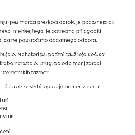
: pes morda preskoči obrok, je počasnejši ali
l nekaj mehkejšega, je potrebno prilagoditi
ska, da ne povzročimo dodatnega odpora.
ujejo. Nekateri psi pozimi zaužijejo več, saj
trebe narastejo. Drugi pojedo manj zaradi
ih vremenskih razmer.
ali vzrok za skrbi, opazujemo več znakov:
 uri
pna
 nemir
emeni