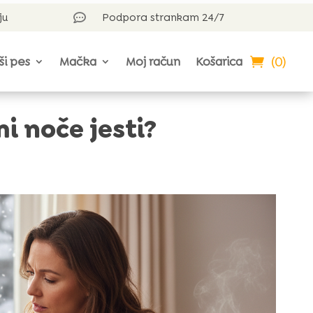
ju
Podpora strankam 24/7

(0)
ši pes
Mačka
Moj račun
Košarica
mi noče jesti?