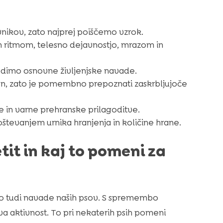
vnikov, zato najprej poiščemo vzrok.
ritmom, telesno dejavnostjo, mrazom in
godimo osnovne življenjske navade.
zen, zato je pomembno prepoznati zaskrbljujoče
e in varne prehranske prilagoditve.
oštevanjem urnika hranjenja in količine hrane.
tit in kaj to pomeni za
ijo tudi navade naših psov. S spremembo
a aktivnost. To pri nekaterih psih pomeni