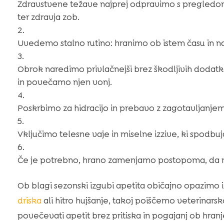
Zdravstvene težave najprej odpravimo s pregledom 
ter zdravja zob.
Uvedemo stalno rutino: hranimo ob istem času in na 
Obrok naredimo privlačnejši brez škodljivih doda
in povečamo njen vonj.
Poskrbimo za hidracijo in prebavo z zagotavljanjem
Vključimo telesne vaje in miselne izzive, ki spodb
Če je potrebno, hrano zamenjamo postopoma, da 
Ob blagi sezonski izgubi apetita običajno opazimo i
driska
ali hitro hujšanje, takoj poiščemo veterinars
povečevati apetit brez pritiska in pogajanj ob hranj