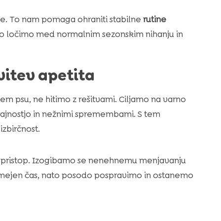
ce. To nam pomaga ohraniti stabilne
rutine
hitro ločimo med normalnim sezonskim nihanju in
itev apetita
em psu, ne hitimo z rešitvami. Ciljamo na varno
ajnostjo in nežnimi spremembami. S tem
zbirčnost.
ni pristop. Izogibamo se nenehnemu menjavanju
 omejen čas, nato posodo pospravimo in ostanemo