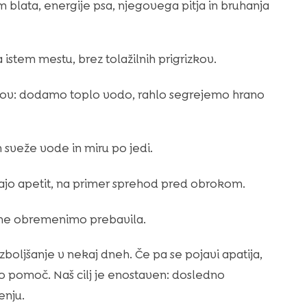
blata, energije psa, njegovega pitja in bruhanja
istem mestu, brez tolažilnih prigrizkov.
tkov: dodamo toplo vodo, rahlo segrejemo hrano
 sveže vode in miru po jedi.
ujajo apetit, na primer sprehod pred obrokom.
ne obremenimo prebavila.
zboljšanje v nekaj dneh. Če pa se pojavi apatija,
ko pomoč. Naš cilj je enostaven: dosledno
enju.