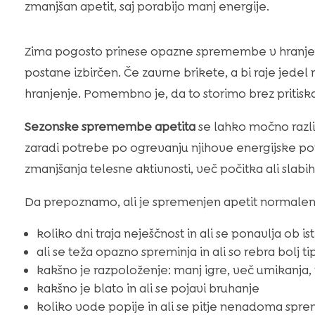
zmanjšan apetit, saj porabijo manj energije.
Zima pogosto prinese opazne spremembe v hranjenju
postane izbirčen. Če zavrne brikete, a bi raje jede
hranjenje. Pomembno je, da to storimo brez priti
Sezonske spremembe apetita
se lahko močno razlik
zaradi potrebe po ogrevanju njihove energijske po
zmanjšanja telesne aktivnosti, več počitka ali slab
Da prepoznamo, ali je spremenjen apetit normalen 
koliko dni traja neješčnost in ali se ponavlja ob isti
ali se teža opazno spreminja in ali so rebra bolj ti
kakšno je razpoloženje: manj igre, več umikanja,
kakšno je blato in ali se pojavi bruhanje
koliko vode popije in ali se pitje nenadoma spr