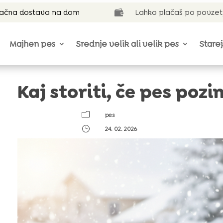
lačna dostava na dom
Lahko plačaš po povzet

Majhen pes
Srednje velik ali velik pes
Starej
Kaj storiti, če pes pozi
m
pes
}
24. 02. 2026