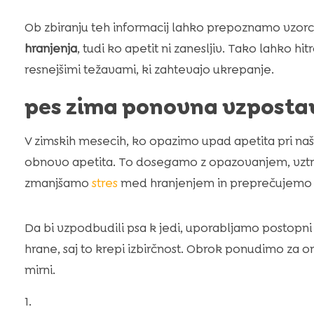
Ob zbiranju teh informacij lahko prepoznamo vzor
hranjenja
, tudi ko apetit ni zanesljiv. Tako lahko 
resnejšimi težavami, ki zahtevajo ukrepanje.
pes zima ponovna vzpostav
V zimskih mesecih, ko opazimo upad apetita pri naš
obnovo apetita. To dosegamo z opazovanjem, vztr
zmanjšamo
stres
med hranjenjem in preprečujemo i
Da bi vzpodbudili psa k jedi, uporabljamo postop
hrane, saj to krepi izbirčnost. Obrok ponudimo za
mirni.