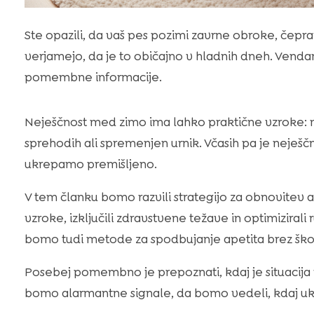
Ste opazili, da vaš pes pozimi zavrne obroke, čepra
verjamejo, da je to običajno v hladnih dneh. Vendar
pomembne informacije.
Neješčnost med zimo ima lahko praktične vzroke: m
sprehodih ali spremenjen urnik. Včasih pa je neješč
ukrepamo premišljeno.
V tem članku bomo razvili strategijo za obnovitev 
vzroke, izključili zdravstvene težave in optimizirali r
bomo tudi metode za spodbujanje apetita brez škodlj
Posebej pomembno je prepoznati, kdaj je situacija r
bomo alarmantne signale, da bomo vedeli, kdaj uk