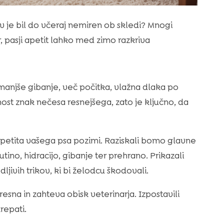
v je bil do včeraj nemiren ob skledi? Mnogi
, pasji apetit lahko med zimo razkriva
anjše gibanje, več počitka, vlažna dlaka po
nost znak nečesa resnejšega, zato je ključno, da
apetita vašega psa pozimi. Raziskali bomo glavne
utino, hidracijo, gibanje ter prehrano. Prikazali
ivih trikov, ki bi želodcu škodovali.
esna in zahteva obisk veterinarja. Izpostavili
repati.