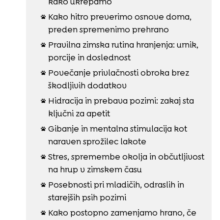
kako ukrepamo
Kako hitro preverimo osnove doma,

preden spremenimo prehrano
Pravilna zimska rutina hranjenja: urnik,

porcije in doslednost
Povečanje privlačnosti obroka brez

škodljivih dodatkov
Hidracija in prebava pozimi: zakaj sta

ključni za apetit
Gibanje in mentalna stimulacija kot

naraven sprožilec lakote
Stres, spremembe okolja in občutljivost

na hrup v zimskem času
Posebnosti pri mladičih, odraslih in

starejših psih pozimi
Kako postopno zamenjamo hrano, če
