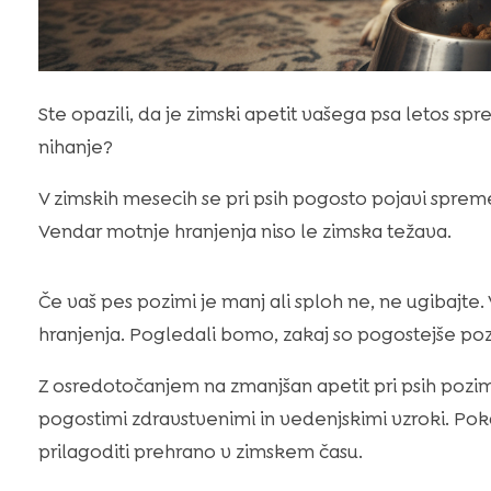
Ste opazili, da je zimski apetit vašega psa letos sp
nihanje?
V zimskih mesecih se pri psih pogosto pojavi sprem
Vendar motnje hranjenja niso le zimska težava.
Če vaš pes pozimi je manj ali sploh ne, ne ugibajte.
hranjenja. Pogledali bomo, zakaj so pogostejše po
Z osredotočanjem na zmanjšan apetit pri psih pozim
pogostimi zdravstvenimi in vedenjskimi vzroki. Poka
prilagoditi prehrano v zimskem času.