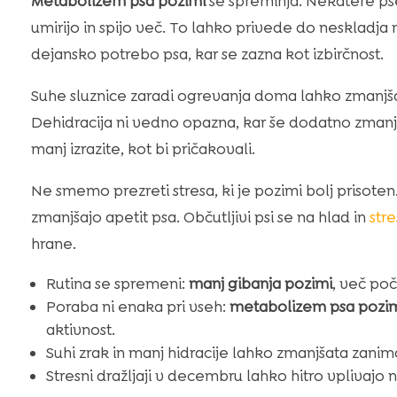
Metabolizem psa pozimi
se spreminja. Nekatere pse
umirijo in spijo več. To lahko privede do neskladja
dejansko potrebo psa, kar se zazna kot izbirčnost.
Suhe sluznice zaradi ogrevanja doma lahko zmanjšaj
Dehidracija ni vedno opazna, kar še dodatno zmanj
manj izrazite, kot bi pričakovali.
Ne smemo prezreti stresa, ki je pozimi bolj prisote
zmanjšajo apetit psa. Občutljivi psi se na hlad in
stre
hrane.
Rutina se spremeni:
manj gibanja pozimi
, več po
Poraba ni enaka pri vseh:
metabolizem psa pozi
aktivnost.
Suhi zrak in manj hidracije lahko zmanjšata zanim
Stresni dražljaji v decembru lahko hitro vplivajo 