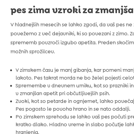
pes zima vzroki za zmanjša
V hladnejših mesecih se lahko zgodi, da vaš pes ne ž
povežemo z več dejavniki, ki so povezani z zimo. 
sprememb povzroči izgubo apetita. Preden skočimo
možnih sprožilcev.
V zimskem času je manj gibanja, kar pomeni manj
lakoto. Pes takrat morda ne bo želel pojesti cel
Spremembe v dnevnem urniku, kot so prazniki in 
v zmanjšan apetit pri občutljivejših psih.
Zvoki, kot so petarde in ognjemet, lahko povečajo
Pes pogosto le povoha hrano in se nato oddalji.
Po zimskem sprehodu se lahko vaš pes počuti pre
kratko dlako. Hladno vreme in slabo počutje lahk
hranjenja.