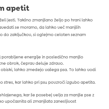
n apetit
eli jesti. Takšno zmanjšano željo po hrani lahko
Zavedati se moramo, da lahko več manjših
 do zaključkov, si oglejmo celoten seznam
 porabljene energije in posledično manjšo
otne obrok, čeprav deluje zdravo.
obiski, lahko zmedejo vašega psa. To lahko vodi
 stres, kar lahko pri psu povzroči izgubo apetita.
hlajenega, kar še posebej velja za manjše pse z
o upočasnita ali zmanjšata zanesljivost