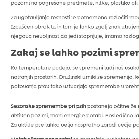
pozorni na pogrešane predmete, nitke, plastiko al
Za ugotavljanje resnosti je pomembno razločiti med k
Izpuščen obrok tu in tam je lahko zgolj znak utrujen
njegova nevoljnost do jedi stopnjuje, imamo razlog 
Zakaj se lahko pozimi spre
Ko temperature padejo, se spremeni tudi naš vsakda
notranjih prostorih. Družinski urniki se spremenijo, k
potovanja prav tako ustvarjajo spremembe v prehr
Sezonske spremembe pri psih
postanejo očitne že 
aktiven pozimi, manj energije porabi. Posledično l
Za aktive pse lahko velja nasprotno zaradi večje p