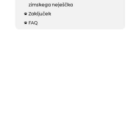
zimskega neješčka
Zaključek

FAQ
