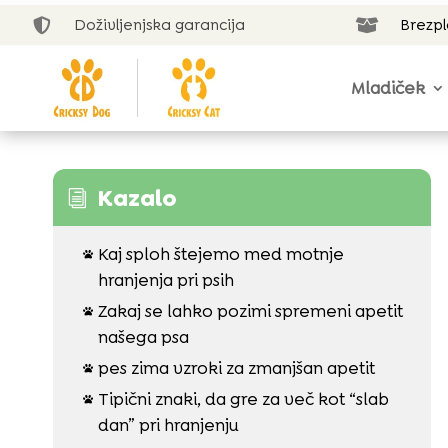
Doživljenjska garancija
Brezp


Mladiček
Kazalo
i
Kaj sploh štejemo med motnje

hranjenja pri psih
Zakaj se lahko pozimi spremeni apetit

našega psa
pes zima vzroki za zmanjšan apetit

Tipični znaki, da gre za več kot “slab

dan” pri hranjenju