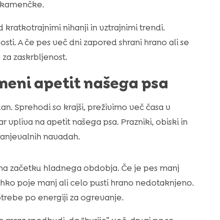
i kamenčke.
ratkotrajnimi nihanji in vztrajnimi trendi.
osti. A če pes več dni zapored shrani hrano ali se
za zaskrbljenost.
meni apetit našega psa
n. Sprehodi so krajši, preživimo več časa v
ar vpliva na apetit našega psa. Prazniki, obiski in
anjevalnih navadah.
na začetku hladnega obdobja. Če je pes manj
ahko poje manj ali celo pusti hrano nedotaknjeno.
otrebe po energiji za ogrevanje.