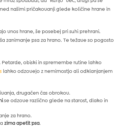
 mraz spodbudi, da “kurijo” več, drugi pa se
 med našimi pričakovanji glede količine hrane in
o vnos hrane, še posebej pri suhi prehrani.
ša zanimanje psa za hrano. Te težave so pogosto
n. Petarde, obiski in spremembe rutine lahko
s
lahko odzovejo z nemirnostjo ali odklanjanjem
čivanja, drugačen čas obrokov.
mi
se odzove različno glede na starost, dlako in
anje za hrano.
na
zima apetit psa
.