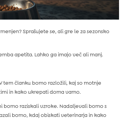
remenjen? Sprašujete se, ali gre le za sezonsko
emba apetita. Lahko ga imajo več ali manj.
 V tem članku bomo razložili, kaj so motnje
zimi in kako ukrepati doma varno.
i bomo raziskali vzroke. Nadaljevali bomo s
zali bomo, kdaj obiskati veterinarja in kako