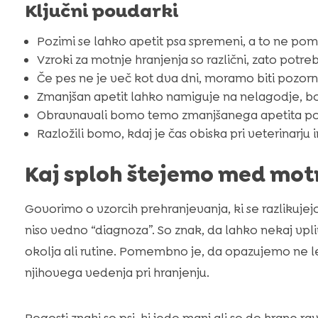
Ključni poudarki
Pozimi se lahko apetit psa spremeni, a to ne pom
Vzroki za motnje hranjenja so različni, zato potr
Če pes ne je več kot dva dni, moramo biti pozorni
Zmanjšan apetit lahko namiguje na nelagodje, boleč
Obravnavali bomo temo zmanjšanega apetita pozim
Razložili bomo, kdaj je čas obiska pri veterinarju 
Kaj sploh štejemo med motn
Govorimo o vzorcih prehranjevanja, ki se razlikujej
niso vedno “diagnoza”. So znak, da lahko nekaj vpl
okolja ali rutine. Pomembno je, da opazujemo ne 
njihovega vedenja pri hranjenju.
Pogosti znaki so psi, ki jedo manj ali so do hrane ra