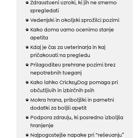
Zdravstveni vzroki, ki jih ne smemo

spregledati
Vedenjski in okoljski sprožilci pozimi

Kako doma varno ocenimo stanje

apetita
Kdaj je čas za veterinarja in kaj

pričakovati na pregledu
Prilagoditev prehrane pozimi brez

nepotrebnih tveganj
Kako lahko CricksyDog pomaga pri

občutljivih in izbirčnih psih
Mokra hrana, priboljški in pametni

dodatki za boljši apetit
Podpora zdravju, ki posredno izboljša

hranjenje
Najpogostejše napake pri “reševanju”
