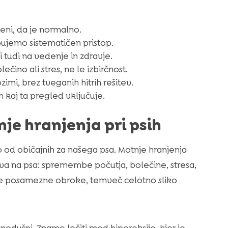
eni, da je normalno.
ebujemo sistematičen pristop.
 tudi na vedenje in zdravje.
ino ali stres, ne le izbirčnost.
i, brez tveganih hitrih rešitev.
in kaj ta pregled vključuje.
je hranjenja pri psih
o od običajnih za našega psa. Motnje hranjenja
iva na psa: spremembe počutja, bolečine, stresa,
le posamezne obroke, temveč celotno sliko
vnodušni. Znamo ločiti med hiporeksijo, kjer je