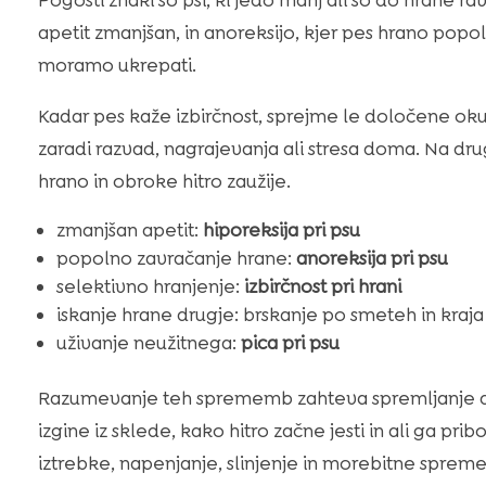
apetit zmanjšan, in anoreksijo, kjer pes hrano popo
moramo ukrepati.
Kadar pes kaže izbirčnost, sprejme le določene oku
zaradi razvad, nagrajevanja ali stresa doma. Na dru
hrano in obroke hitro zaužije.
zmanjšan apetit:
hiporeksija pri psu
popolno zavračanje hrane:
anoreksija pri psu
selektivno hranjenje:
izbirčnost pri hrani
iskanje hrane drugje: brskanje po smeteh in kraj
uživanje neužitnega:
pica pri psu
Razumevanje teh sprememb zahteva spremljanje do
izgine iz sklede, kako hitro začne jesti in ali ga pri
iztrebke, napenjanje, slinjenje in morebitne spremem