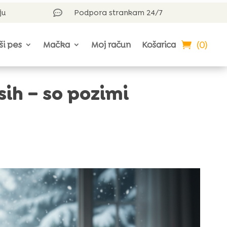
ju
Podpora strankam 24/7

(0)
ši pes
Mačka
Moj račun
Košarica
sih – so pozimi