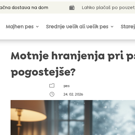
lačna dostava na dom
Lahko plačaš po povzet

Majhen pes
Srednje velik ali velik pes
Starej
Motnje hranjenja pri p
pogostejše?
m
pes
}
24. 02. 2026