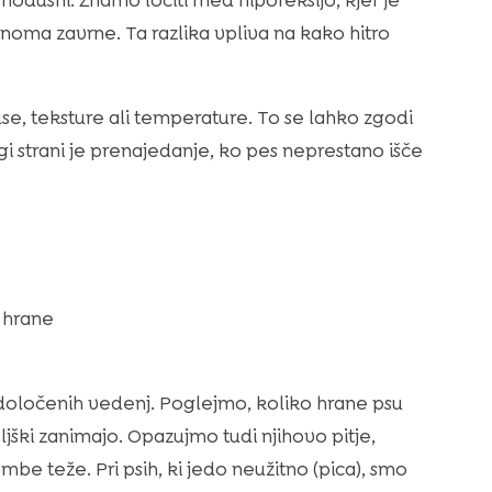
lnoma zavrne. Ta razlika vpliva na kako hitro
se, teksture ali temperature. To se lahko zgodi
gi strani je prenajedanje, ko pes neprestano išče
a hrane
ločenih vedenj. Poglejmo, koliko hrane psu
boljški zanimajo. Opazujmo tudi njihovo pitje,
be teže. Pri psih, ki jedo neužitno (pica), smo