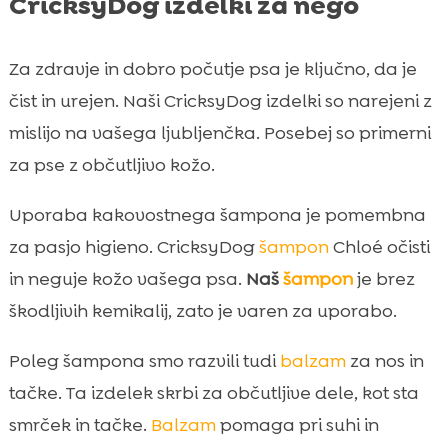
CricksyDog izdelki za nego
Za zdravje in dobro počutje psa je ključno, da je
čist in urejen. Naši CricksyDog izdelki so narejeni z
mislijo na vašega ljubljenčka. Posebej so primerni
za pse z občutljivo kožo.
Uporaba kakovostnega šampona je pomembna
za pasjo higieno. CricksyDog
šampon
Chloé očisti
in neguje kožo vašega psa.
Naš
šampon
je brez
škodljivih kemikalij, zato je varen za uporabo.
Poleg šampona smo razvili tudi
balzam
za nos in
tačke. Ta izdelek skrbi za občutljive dele, kot sta
smrček in tačke.
Balzam
pomaga pri suhi in