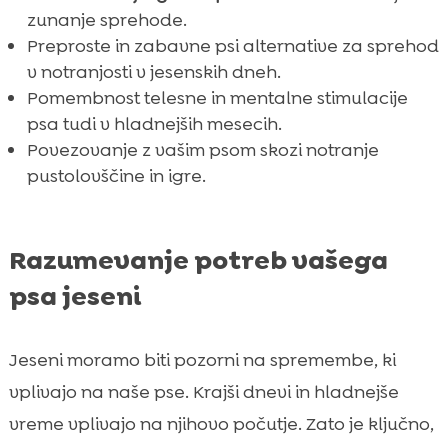
paličicami
zunanje sprehode.
Zabavne igre za utruditi psa v slabem

Preproste in zabavne psi alternative za sprehod
vremenu
v notranjosti v jesenskih dneh.
Zaključek
Pomembnost telesne in mentalne stimulacije

FAQ
psa tudi v hladnejših mesecih.

Povezovanje z vašim psom skozi notranje
pustolovščine in igre.
Razumevanje potreb vašega
psa jeseni
Jeseni moramo biti pozorni na spremembe, ki
vplivajo na naše pse. Krajši dnevi in hladnejše
vreme vplivajo na njihovo počutje. Zato je ključno,