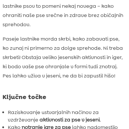
Interaktivne igrače za zamotitev psa doma

lastnike psov to pomeni nekaj novega – kako
Učenje novih trikov in ukazov

ohraniti naše pse srečne in zdrave brez običajnih
Notranje prigode z oblikovano vadbo

sprehodov.
Kako organizirati notranje lovske igre

Paseje lastnike morda skrbi, kako zabavati pse,
CricksyDog: Pravilna prehrana za aktivne

pse
ko zunaj ni primerno za dolge sprehode. Ni treba
MeatLover priboljški za aktivne in razvajene
skrbeti! Obstaja veliko jesenskih aktivnosti in iger,

pse
ki bodo vaše pse ohranjale v formi tudi znotraj.
Twinky vitamini in prehranski dodatki

Pes lahko uživa v jeseni, ne da bi zapustil hišo!
Pes alternativa sprehodu v notranjosti jesen

Sproščanje energije s pomočjo pasjega

Ključne točke
agilitija
Ohranjevanje higiene s CricksyDog izdelki

Raziskovanje ustvarjalnih načinov za
za nego
vzdrževanje
aktivnosti za pse v jeseni
.
Zdravje zob z Denty veganskimi dentalnimi

Kako
notranje igre za pse
lahko nadomestijo