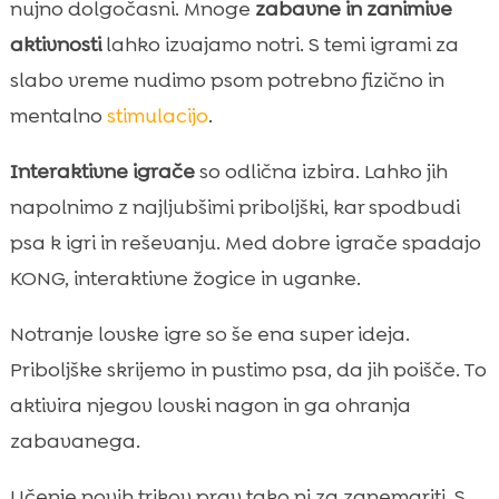
nujno dolgočasni. Mnoge
zabavne in zanimive
aktivnosti
lahko izvajamo notri. S temi igrami za
slabo vreme nudimo psom potrebno fizično in
mentalno
stimulacijo
.
Interaktivne igrače
so odlična izbira. Lahko jih
napolnimo z najljubšimi priboljški, kar spodbudi
psa k igri in reševanju. Med dobre igrače spadajo
KONG, interaktivne žogice in uganke.
Notranje lovske igre so še ena super ideja.
Priboljške skrijemo in pustimo psa, da jih poišče. To
aktivira njegov lovski nagon in ga ohranja
zabavanega.
Učenje novih trikov prav tako ni za zanemariti. S