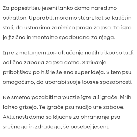
Za popestritev jeseni lahko doma naredimo
oviratlon. Uporabiti moramo stvari, kot so kavči in
stoli, da ustvarimo zanimivo progo za psa. Ta igra
je fizično in mentalno spodbudna za njega.
Igre z metanjem žog ali učenje novih trikov so tudi
odlična zabava za psa doma. Skrivanje
priboljškov po hiši je še ena super ideja. S tem psu
omogočimo, da uporabi svoje lovske sposobnosti.
Ne smemo pozabiti na puzzle igre ali igrače, ki jih
lahko grizejo. Te igrače psu nudijo ure zabave.
Aktivnosti doma so ključne za ohranjanje psa
srečnega in zdravega, še posebej jeseni.