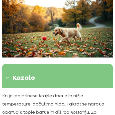
Kazalo
3
Razumevanje potreb vašega psa jeseni
Ko jesen prinese krajše dneve in nižje

Zakaj je gibanje pomembno tudi v
temperature, občutimo hlad. Takrat se narava

hladnejših mesecih
obarva v tople barve in diši po kostanju. Za