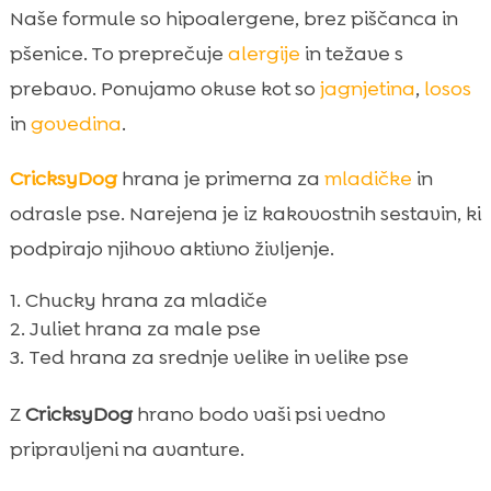
Naše formule so hipoalergene, brez piščanca in
pšenice. To preprečuje
alergije
in težave s
prebavo. Ponujamo okuse kot so
jagnjetina
,
losos
in
govedina
.
CricksyDog
hrana je primerna za
mladičke
in
odrasle pse. Narejena je iz kakovostnih sestavin, ki
podpirajo njihovo aktivno življenje.
Chucky hrana za mladiče
Juliet hrana za male pse
Ted hrana za srednje velike in velike pse
Z
CricksyDog
hrano bodo vaši psi vedno
pripravljeni na avanture.