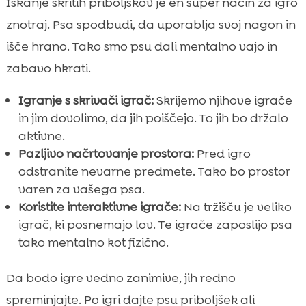
Iskanje skritih priboljškov je en super način za igro
znotraj. Psa spodbudi, da uporablja svoj nagon in
išče hrano. Tako smo psu dali mentalno vajo in
zabavo hkrati.
Igranje s skrivači igrač:
Skrijemo njihove igrače
in jim dovolimo, da jih poiščejo. To jih bo držalo
aktivne.
Pazljivo načrtovanje prostora:
Pred igro
odstranite nevarne predmete. Tako bo prostor
varen za vašega psa.
Koristite interaktivne igrače:
Na tržišču je veliko
igrač, ki posnemajo lov. Te igrače zaposlijo psa
tako mentalno kot fizično.
Da bodo igre vedno zanimive, jih redno
spreminjajte. Po igri dajte psu priboljšek ali