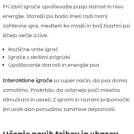
Pri izbiri igrače upoštevajte pasjo starost in nivo
energije. Starejši psi bodo imeli radi manj
zahtevne igre, medtem ko mlajši in bolj živahni psi
iščejo večje izzive.
Različne vrste igrač
Igrače s skritimi prigrizki
Upoštevanje starosti in energije psa
Interaktivne igrače
so super način, da psa doma
zamotimo. Poskrbijo, da ostanejo psiči miselno
stimulirani in veseli. Z igrami in raznimi pripomočki
jim vsak dan ponudimo zanimive dejavnosti.
Učenje novih trikov in ukazov