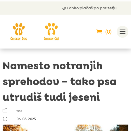
🤝
Lahko plačaš po povzetju
(0)
Namesto notranjih
sprehodov – tako psa
utrudiš tudi jeseni
m
pes
}
06. 08. 2025