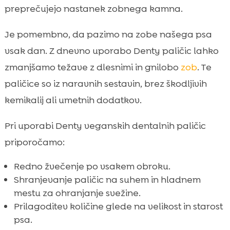
preprečujejo nastanek zobnega kamna.
Je pomembno, da pazimo na zobe našega psa
vsak dan. Z dnevno uporabo Denty paličic lahko
zmanjšamo težave z dlesnimi in gnilobo
zob
. Te
paličice so iz naravnih sestavin, brez škodljivih
kemikalij ali umetnih dodatkov.
Pri uporabi Denty veganskih dentalnih paličic
priporočamo:
Redno žvečenje po vsakem obroku.
Shranjevanje paličic na suhem in hladnem
mestu za ohranjanje svežine.
Prilagoditev količine glede na velikost in starost
psa.