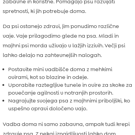
zabavne in koristne. Pomagajo psu razvijati
spretnosti, ki jih potrebuje doma.
Da psi ostanejo zdravi, jim ponudimo različne
vaje. Vaje prilagodimo glede na psa. Mladi in
majhni psi morda uživajo v lažjih izzivih. Večji psi
lahko delajo na zahtevnejših nalogah.
Postavite mini vadbišče doma z mehkimi
ovirami, kot so blazine in odeje.
Uporabite raztegljive tunele in ovire za skoke za
povečanje agilnosti v notranjih prostorih.
Nagrajujte svojega psa z majhnimi priboljški, ko
uspešno opravi določeno vajo.
Vadba doma ni samo zabavna, ampak tudi krepi
zdravje psa. Z nekaj iznajdljivosti lahko dom