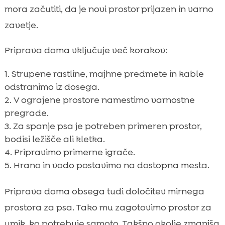
mora začutiti, da je novi prostor prijazen in varno
zavetje.
Priprava doma vključuje več korakov:
Strupene rastline, majhne predmete in kable
odstranimo iz dosega.
V ograjene prostore namestimo varnostne
pregrade.
Za spanje psa je potreben primeren prostor,
bodisi ležišče ali kletka.
Pripravimo primerne igrače.
Hrano in vodo postavimo na dostopna mesta.
Priprava doma obsega tudi določitev mirnega
prostora za psa. Tako mu zagotovimo prostor za
umik, ko potrebuje samoto. Takšno okolje zmanjša