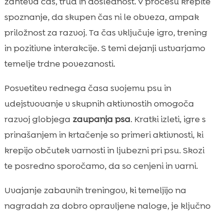
zahteva čas, trud in doslednost. V procesu krepite
spoznanje, da skupen čas ni le obveza, ampak
priložnost za razvoj. Ta čas vključuje igro, trening
in pozitivne interakcije. S temi dejanji ustvarjamo
temelje trdne povezanosti.
Posvetitev rednega časa svojemu psu in
udejstvovanje v skupnih aktivnostih omogoča
razvoj globjega
zaupanja psa
. Kratki izleti, igre s
prinašanjem in krtačenje so primeri aktivnosti, ki
krepijo občutek varnosti in ljubezni pri psu. Skozi
te posredno sporočamo, da so cenjeni in varni.
Uvajanje zabavnih treningov, ki temeljijo na
nagradah za dobro opravljene naloge, je ključno