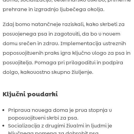
CricksyDog hrana za pse – odličen izbor
prehrane in izgradnjo ljubečega okolja.

Pomen redne telesne aktivnosti

Zdaj bomo natančneje raziskali, kako skrbeti za
Ukvarjanje z vedenjskimi težavami

posvojenega psa in zagotoviti, da bo v novem
Ustrezna veterinarska oskrba

domu srečen in zdrav. Implementacija ustreznih
Potovanje s psom

poposvojitvenih praks igra ključno vlogo za psa in
Ustvarjanje varnega zavetja doma

posvojitelja. Pomaga pri prilagoditvi in podpira
Razumevanje telesne govorice psa

dolgo, kakovostno skupno življenje.
Gradnja močne vezi s psom

Osnovne komande in trening poslušnosti

Prepovedani in nevarni predmeti za psa

Ključni poudarki
Zaključek

FAQ
Priprava novega doma je prva stopnja v

poposvojitveni skrbi za psa.
Socializacija z drugimi živalmi in ljudmi je
ključnega pomena za dobrobit psa.