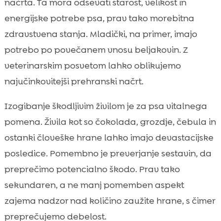
načrta. Ta mora odsevati starost, velikost in
energijske potrebe psa, prav tako morebitna
zdravstvena stanja. Mladički, na primer, imajo
potrebo po povečanem vnosu beljakovin. Z
veterinarskim posvetom lahko oblikujemo
najučinkovitejši prehranski načrt.
Izogibanje škodljivim živilom je za psa vitalnega
pomena. Živila kot so čokolada, grozdje, čebula in
ostanki človeške hrane lahko imajo devastacijske
posledice. Pomembno je preverjanje sestavin, da
preprečimo potencialno škodo. Prav tako
sekundaren, a ne manj pomemben aspekt
zajema nadzor nad količino zaužite hrane, s čimer
preprečujemo debelost.