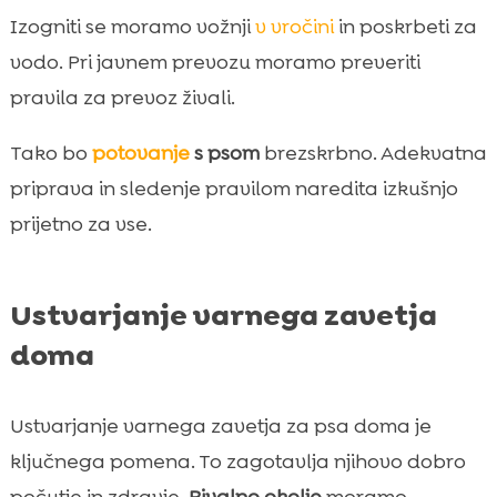
Izogniti se moramo vožnji
v vročini
in poskrbeti za
vodo. Pri javnem prevozu moramo preveriti
pravila za prevoz živali.
Tako bo
potovanje
s psom
brezskrbno. Adekvatna
priprava in sledenje pravilom naredita izkušnjo
prijetno za vse.
Ustvarjanje varnega zavetja
doma
Ustvarjanje varnega zavetja za psa doma je
ključnega pomena. To zagotavlja njihovo dobro
počutje in zdravje.
Bivalno okolje
moramo