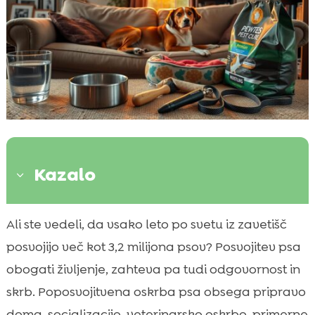
Kazalo
3
Kako pripraviti dom za novega psa
Ali ste vedeli, da vsako leto po svetu iz zavetišč

Pomembnost doslednosti in rutine
posvojijo več kot 3,2 milijona psov? Posvojitev psa

Socializacija z drugimi živalmi in ljudmi
obogati življenje, zahteva pa tudi odgovornost in

Nadaljnja oskrba posvojenega psa
skrb. Poposvojitvena oskrba psa obsega pripravo

Najpomembnejši vidiki prehrane psa
doma, socializacijo, veterinarsko oskrbo, primerne
