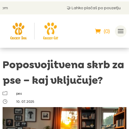
🤝
Lahko plačaš po povzetju
(0)
Poposvojitvena skrb za
pse – kaj vključuje?
m
pes
}
10. 07. 2025