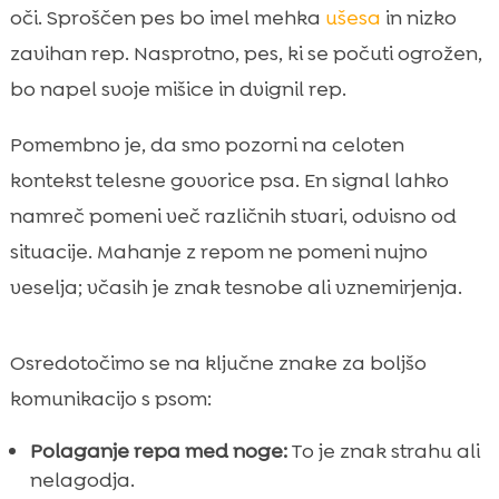
oči. Sproščen pes bo imel mehka
ušesa
in nizko
zavihan rep. Nasprotno, pes, ki se počuti ogrožen,
bo napel svoje mišice in dvignil rep.
Pomembno je, da smo pozorni na celoten
kontekst telesne govorice psa. En signal lahko
namreč pomeni več različnih stvari, odvisno od
situacije. Mahanje z repom ne pomeni nujno
veselja; včasih je znak tesnobe ali vznemirjenja.
Osredotočimo se na ključne znake za boljšo
komunikacijo s psom:
Polaganje repa med noge:
To je znak strahu ali
nelagodja.