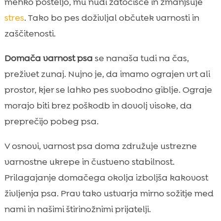
mehko posteljo, mu nudi zatočišče in zmanjšuje
stres
. Tako bo pes doživljal občutek varnosti in
zaščitenosti.
Domača varnost psa
se nanaša tudi na čas,
preživet zunaj. Nujno je, da imamo ograjen vrt ali
prostor, kjer se lahko pes svobodno giblje. Ograje
morajo biti brez poškodb in dovolj visoke, da
preprečijo pobeg psa.
V osnovi, varnost psa doma združuje ustrezne
varnostne ukrepe in čustveno stabilnost.
Prilagajanje domačega okolja izboljša kakovost
življenja psa. Prav tako ustvarja mirno sožitje med
nami in našimi štirinožnimi prijatelji.