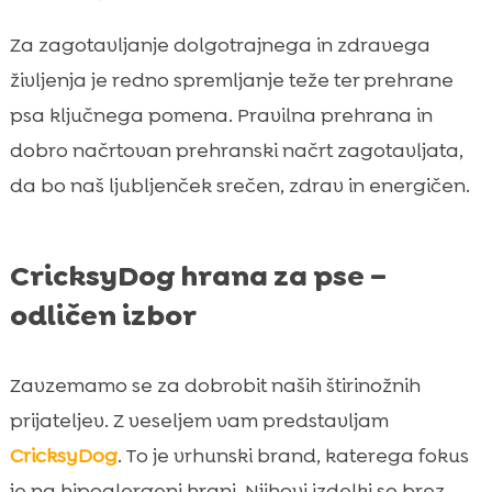
Za zagotavljanje dolgotrajnega in zdravega
življenja je redno spremljanje teže ter prehrane
psa ključnega pomena. Pravilna prehrana in
dobro načrtovan prehranski načrt zagotavljata,
da bo naš ljubljenček srečen, zdrav in energičen.
CricksyDog hrana za pse –
odličen izbor
Zavzemamo se za dobrobit naših štirinožnih
prijateljev. Z veseljem vam predstavljam
CricksyDog
. To je vrhunski brand, katerega fokus
je na hipoalergeni hrani. Njihovi izdelki so brez