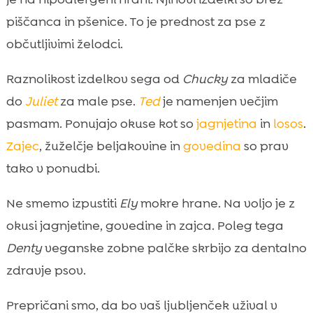
piščanca in pšenice. To je prednost za pse z
občutljivimi želodci.
Raznolikost izdelkov sega od
Chucky
za mladiče
do
Juliet
za male pse.
Ted
je namenjen večjim
pasmam. Ponujajo okuse kot so
jagnjetina
in
losos
.
Zajec
, žuželčje beljakovine in
govedina
so prav
tako v ponudbi.
Ne smemo izpustiti
Ely
mokre hrane. Na voljo je z
okusi jagnjetine, govedine in zajca. Poleg tega
Denty
veganske zobne palčke skrbijo za dentalno
zdravje psov.
Prepričani smo, da bo vaš ljubljenček užival v