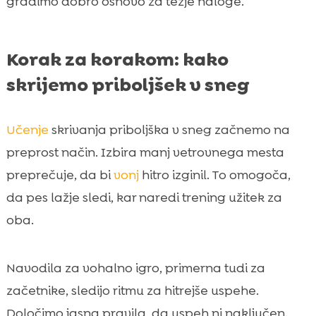
gradimo dobro osnovo za težje naloge.
Korak za korakom: kako
skrijemo priboljšek v sneg
Učenje
skrivanja priboljška v sneg začnemo na
preprost način. Izbira manj vetrovnega mesta
preprečuje, da bi
vonj
hitro izginil. To omogoča,
da pes lažje sledi, kar naredi trening užitek za
oba.
Navodila za vohalno igro, primerna tudi za
začetnike, sledijo ritmu za hitrejše uspehe.
Določimo jasna pravila, da uspeh ni naključen.