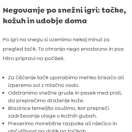
Negovanje po snežni igri: tačke,
kožuh in udobje doma
Po igri na snegu si vzemimo nekaj minut za
pregled tačk. To ohranja nego enostavno in psa
hitro pripravi na počitek.
Za čiščenje tačk uporabimo mehko brisačo ali
izperemo sol z mlačno vodo.
Odstranimo snežne grude in pesek med prsti,
da preprečimo draženje kože.
Blazinice temeljito osušimo, kar prepreči
zadrževanje vlage v kožnih gubah.
Preverimo morebitne razpoke ali rdečico in
občutljivost na dotik na tačkah.