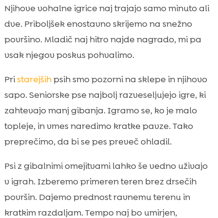
Njihove vohalne igrice naj trajajo samo minuto ali
dve. Priboljšek enostavno skrijemo na snežno
površino. Mladič naj hitro najde nagrado, mi pa
vsak njegov poskus pohvalimo.
Pri
starejših
psih smo pozorni na sklepe in njihovo
sapo. Seniorske pse najbolj razveseljujejo igre, ki
zahtevajo manj gibanja. Igramo se, ko je malo
topleje, in vmes naredimo kratke pavze. Tako
preprečimo, da bi se pes preveč ohladil.
Psi z gibalnimi omejitvami lahko še vedno uživajo
v igrah. Izberemo primeren teren brez drsečih
površin. Dajemo prednost ravnemu terenu in
kratkim razdaljam. Tempo naj bo umirjen,