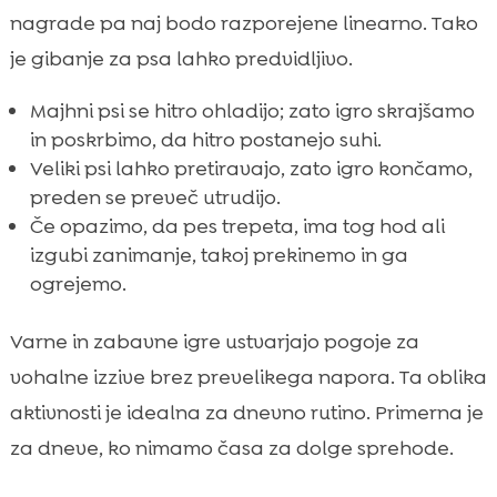
nagrade pa naj bodo razporejene linearno. Tako
je gibanje za psa lahko predvidljivo.
Majhni psi se hitro ohladijo; zato igro skrajšamo
in poskrbimo, da hitro postanejo suhi.
Veliki psi lahko pretiravajo, zato igro končamo,
preden se preveč utrudijo.
Če opazimo, da pes trepeta, ima tog hod ali
izgubi zanimanje, takoj prekinemo in ga
ogrejemo.
Varne in zabavne igre ustvarjajo pogoje za
vohalne izzive brez prevelikega napora. Ta oblika
aktivnosti je idealna za dnevno rutino. Primerna je
za dneve, ko nimamo časa za dolge sprehode.