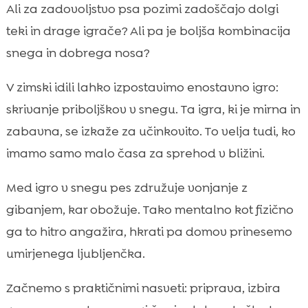
Zakaj je iskanje priboljškov v snegu odlična
Ali za zadovoljstvo psa pozimi zadoščajo dolgi

zimska aktivnost
teki in drage igrače? Ali pa je boljša kombinacija
Kako se pripravimo na igro: oprema,

snega in dobrega nosa?
lokacija in čas
Varnost v snegu: na kaj pazimo pri psu
V zimski idili lahko izpostavimo enostavno igro:

pozimi
skrivanje priboljškov v snegu. Ta igra, ki je mirna in
pes zima igra iskanja v snegu

zabavna, se izkaže za učinkovito. To velja tudi, ko
Korak za korakom: kako skrijemo priboljšek

imamo samo malo časa za sprehod v bližini.
v sneg
Katere priboljške izbrati za iskanje: vonj,
Med igro v snegu pes združuje vonjanje z

velikost, kalorije
gibanjem, kar obožuje. Tako mentalno kot fizično
Ideje za variacije igre, ko osnove

ga to hitro angažira, hkrati pa domov prinesemo
obvladamo
umirjenega ljubljenčka.
Pogoste napake pri skrivanju v snegu in

kako jih odpravimo
Začnemo s praktičnimi nasveti: priprava, izbira
Igra za mladiče, seniorje in pse z
