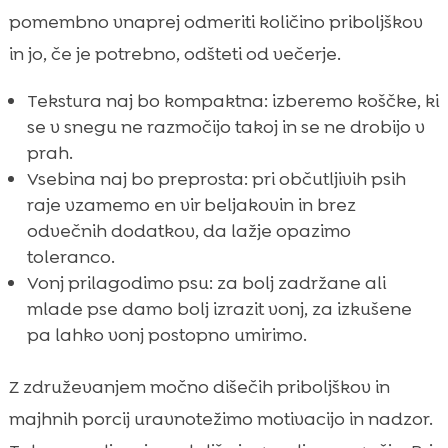
pomembno vnaprej odmeriti količino priboljškov
in jo, če je potrebno, odšteti od večerje.
Tekstura naj bo kompaktna: izberemo koščke, ki
se v snegu ne razmočijo takoj in se ne drobijo v
prah.
Vsebina naj bo preprosta: pri občutljivih psih
raje vzamemo en vir beljakovin in brez
odvečnih dodatkov, da lažje opazimo
toleranco.
Vonj prilagodimo psu: za bolj zadržane ali
mlade pse damo bolj izrazit vonj, za izkušene
pa lahko vonj postopno umirimo.
Z združevanjem močno dišečih priboljškov in
majhnih porcij uravnotežimo motivacijo in nadzor.