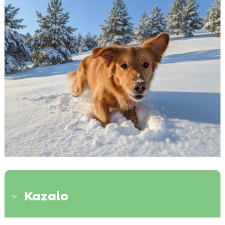
Kazalo
3