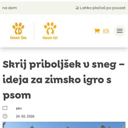
🤝
Lahko plačaš po povzetju
(0)
Skrij priboljšek v sneg –
ideja za zimsko igro s
psom
m
pes
}
24. 02. 2026