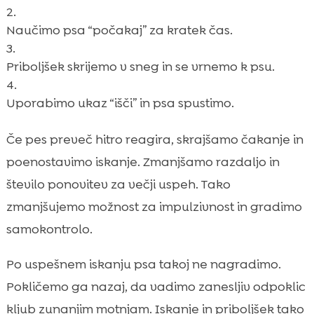
Naučimo psa “počakaj” za kratek čas.
Priboljšek skrijemo v sneg in se vrnemo k psu.
Uporabimo ukaz “išči” in psa spustimo.
Če pes preveč hitro reagira, skrajšamo čakanje in
poenostavimo iskanje. Zmanjšamo razdaljo in
število ponovitev za večji uspeh. Tako
zmanjšujemo možnost za impulzivnost in gradimo
samokontrolo.
Po uspešnem iskanju psa takoj ne nagradimo.
Pokličemo ga nazaj, da vadimo zanesljiv odpoklic
kljub zunanjim motnjam. Iskanje in priboljšek tako