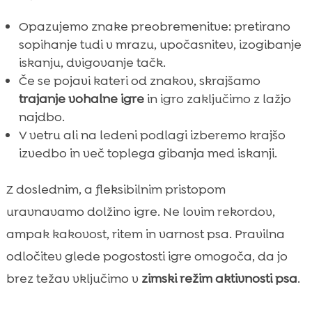
Opazujemo znake preobremenitve: pretirano
sopihanje tudi v mrazu, upočasnitev, izogibanje
iskanju, dvigovanje tačk.
Če se pojavi kateri od znakov, skrajšamo
trajanje vohalne igre
in igro zaključimo z lažjo
najdbo.
V vetru ali na ledeni podlagi izberemo krajšo
izvedbo in več toplega gibanja med iskanji.
Z doslednim, a fleksibilnim pristopom
uravnavamo dolžino igre. Ne lovim rekordov,
ampak kakovost, ritem in varnost psa. Pravilna
odločitev glede pogostosti igre omogoča, da jo
brez težav vključimo v
zimski režim aktivnosti psa
.