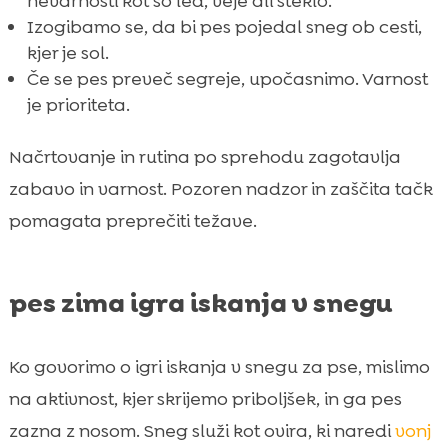
nevarnosti kot so led, veje ali steklo.
Izogibamo se, da bi pes pojedal sneg ob cesti,
kjer je sol.
Če se pes preveč segreje, upočasnimo. Varnost
je prioriteta.
Načrtovanje in rutina po sprehodu zagotavlja
zabavo in varnost. Pozoren nadzor in zaščita tačk
pomagata preprečiti težave.
pes zima igra iskanja v snegu
Ko govorimo o igri iskanja v snegu za pse, mislimo
na aktivnost, kjer skrijemo priboljšek, in ga pes
zazna z nosom. Sneg služi kot ovira, ki naredi
vonj