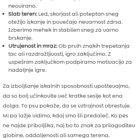
neovirano.
Slab teren:
Led, skorjast ali poteptan sneg
otežijo iskanje in povečajo nevarnost zdrsa.
Izberimo mehek in stabilen sneg za varno
brskanje.
Utrujenost in mraz:
Ob prvih znakih trepetanja
tac ali razdražljivosti, igro zaključimo. Z
uspešnim zaključkom podpiramo motivacijo za
nadaljnje igre.
Za izboljšanje iskalnih sposobnosti upoštevajmo,
da so bolj učinkovite več kratke sesije kot ena
dolga. To psu pokaže, da se vztrajnost obrestuje.
Mi pa lažje vidimo, kdaj smo šli predaleč. Ko pes
ne najde priboljška, naj bo to znak za prilagoditev
globine, oddaljenosti ali samega terena.