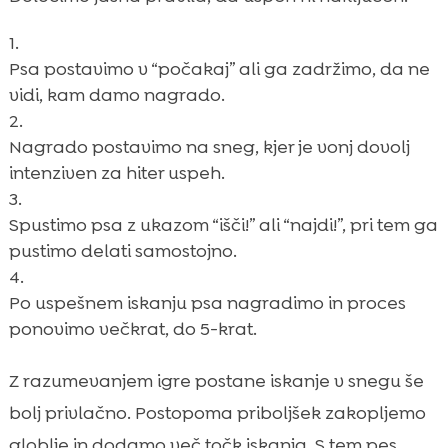
Psa postavimo v “počakaj” ali ga zadržimo, da ne
vidi, kam damo nagrado.
Nagrado postavimo na sneg, kjer je vonj dovolj
intenziven za hiter uspeh.
Spustimo psa z ukazom “išči!” ali “najdi!”, pri tem ga
pustimo delati samostojno.
Po uspešnem iskanju psa nagradimo in proces
ponovimo večkrat, do 5-krat.
Z razumevanjem igre postane iskanje v snegu še
bolj privlačno. Postopoma priboljšek zakopljemo
globlje in dodamo več točk iskanja. S tem pes