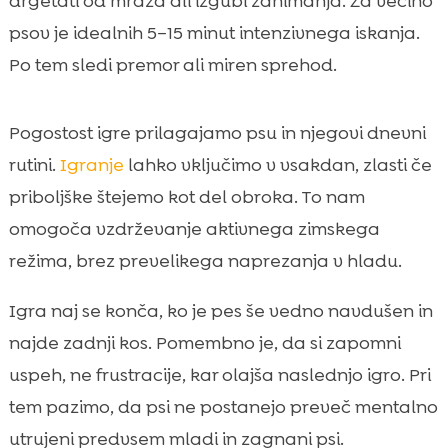
drgetati od mraza ali izgubi zanimanja. Za večino
psov je idealnih 5–15 minut intenzivnega iskanja.
Po tem sledi premor ali miren sprehod.
Pogostost igre prilagajamo psu in njegovi dnevni
rutini.
Igranje
lahko vključimo v vsakdan, zlasti če
priboljške štejemo kot del obroka. To nam
omogoča vzdrževanje aktivnega zimskega
režima, brez prevelikega naprezanja v hladu.
Igra naj se konča, ko je pes še vedno navdušen in
najde zadnji kos. Pomembno je, da si zapomni
uspeh, ne frustracije, kar olajša naslednjo igro. Pri
tem pazimo, da psi ne postanejo preveč mentalno
utrujeni predvsem mladi in zagnani psi.