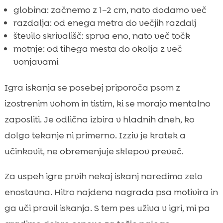
globina: začnemo z 1–2 cm, nato dodamo več
razdalja: od enega metra do večjih razdalj
število skrivališč: sprva eno, nato več točk
motnje: od tihega mesta do okolja z več
vonjavami
Igra iskanja se posebej priporoča psom z
izostrenim vohom in tistim, ki se morajo mentalno
zaposliti. Je odlična izbira v hladnih dneh, ko
dolgo tekanje ni primerno. Izziv je kratek a
učinkovit, ne obremenjuje sklepov preveč.
Za uspeh igre prvih nekaj iskanj naredimo zelo
enostavna. Hitro najdena nagrada psa motivira in
ga uči pravil iskanja. S tem pes uživa v igri, mi pa