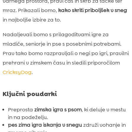
varnega prostora, pravi čas in skrb za tačke ter
omejitvami gibanja
mraz. Prikazali bomo,
kako skriti priboljšek v sneg
Kako igro uporabimo za trening poslušnosti

in najboljše izbire za to.
in samokontrole
Koliko časa naj traja zimska igra in kako

Nadaljevali bomo s prilagoditvami igre za
pogosto jo ponovimo
mladiče, seniorje in pse s posebnimi potrebami.
Negovanje po snežni igri: tačke, kožuh in

Prav tako bomo razpravljali o negi po igri, pravilni
udobje doma
prehrani v zimskem času in sledili priporočilom
Prehrana in nagrajevanje pozimi: kako

CricksyDog
.
ohranimo dobro kondicijo
CricksyDog priporočila za zimsko igro in

nagrajevanje
Ključni poudarki
Kako igro ohranimo zanimivo skozi celo

zimo
Preprosta
zimska igra s psom
, ki deluje v mestu
Zaključek
in na podeželju.

pes zima igra iskanja v snegu
združi vohanje in
FAQ
