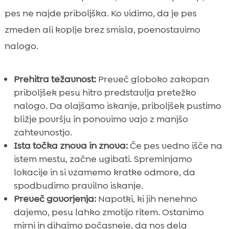
pes ne najde priboljška. Ko vidimo, da je pes
zmeden ali koplje brez smisla, poenostavimo
nalogo.
Prehitra težavnost:
Preveč globoko zakopan
priboljšek pesu hitro predstavlja pretežko
nalogo. Da olajšamo iskanje, priboljšek pustimo
bližje površju in ponovimo vajo z manjšo
zahtevnostjo.
Ista točka znova in znova:
Če pes vedno išče na
istem mestu, začne ugibati. Spreminjamo
lokacije in si vzamemo kratke odmore, da
spodbudimo pravilno iskanje.
Preveč govorjenja:
Napotki, ki jih nenehno
dajemo, pesu lahko zmotijo ritem. Ostanimo
mirni in dihajmo počasneje, da nos dela