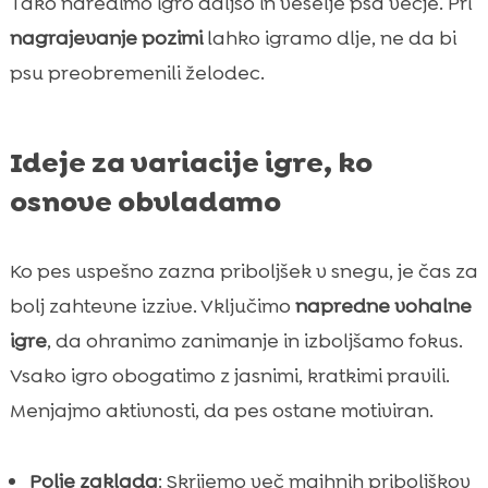
Tako naredimo igro daljšo in veselje psa večje. Pri
nagrajevanje pozimi
lahko igramo dlje, ne da bi
psu preobremenili želodec.
Ideje za variacije igre, ko
osnove obvladamo
Ko pes uspešno zazna priboljšek v snegu, je čas za
bolj zahtevne izzive. Vključimo
napredne vohalne
igre
, da ohranimo zanimanje in izboljšamo fokus.
Vsako igro obogatimo z jasnimi, kratkimi pravili.
Menjajmo aktivnosti, da pes ostane motiviran.
Polje zaklada
: Skrijemo več majhnih priboljškov