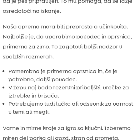
da je pes pripravljen. To mu pomaga, da se lažje
osredotoči na iskanje.
Naša oprema mora biti preprosta a učinkovita.
Najboljše je, da uporabimo povodec in oprsnico,
primerno za zimo. To zagotovi boljši nadzor v
spolzkih razmerah.
Pomembna je primerna oprsnica in, če je
potrebno, daljši povodec.
V žepu naj bodo rezervni priboljški, vrečke za
iztrebke in brisača.
Potrebujemo tudi lučko ali odsevnik za varnost
v temi ali megli.
Varne in mirne kraje za igro so ključni. Izberemo
miren del parka ali gozd, stran od prometa.