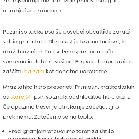
zmanjševanju tveganj, ki jih prinaša sneg, in
ohranja igro zabavno.
Pozimi so tačke psa še posebej občutljive zaradi
soli in granulata. Blizu cest je težava tudi sol, ki
draži blazinice. Po vsakem sprehodu tačke
speremo in dobro osušimo. Po potrebi uporabimo
zaščitni
balzam
kot dodatno varovanje.
Mraz lahko hitro preseneti. Pri malih, kratkodlakih
ali
starejših
psih so znaki podhladitve hitro vidni.
Če opazimo tresenje ali iskanje zavetja, igro
prekinemo. Zatečemo se na toplo.
Pred igranjem preverimo teren za skrite