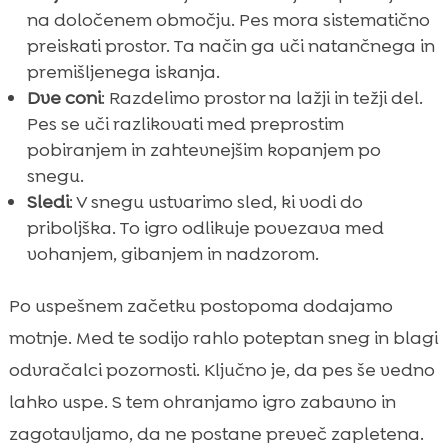
na določenem območju. Pes mora sistematično
preiskati prostor. Ta način ga uči natančnega in
premišljenega iskanja.
Dve coni
: Razdelimo prostor na lažji in težji del.
Pes se uči razlikovati med preprostim
pobiranjem in zahtevnejšim kopanjem po
snegu.
Sledi
: V snegu ustvarimo sled, ki vodi do
priboljška. To igro odlikuje povezava med
vohanjem, gibanjem in nadzorom.
Po uspešnem začetku postopoma dodajamo
motnje. Med te sodijo rahlo poteptan sneg in blagi
odvračalci pozornosti. Ključno je, da pes še vedno
lahko uspe. S tem ohranjamo igro zabavno in
zagotavljamo, da ne postane preveč zapletena.