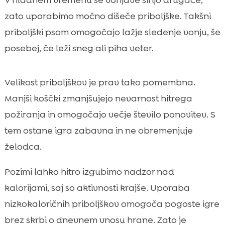
V hladnem vremenu se vonjave širijo drugače,
zato uporabimo močno dišeče priboljške. Takšni
priboljški psom omogočajo lažje sledenje vonju, še
posebej, če leži sneg ali piha veter.
Velikost priboljškov je prav tako pomembna.
Manjši koščki zmanjšujejo nevarnost hitrega
požiranja in omogočajo večje število ponovitev. S
tem ostane igra zabavna in ne obremenjuje
želodca.
Pozimi lahko hitro izgubimo nadzor nad
kalorijami, saj so aktivnosti krajše. Uporaba
nizkokaloričnih priboljškov omogoča pogoste igre
brez skrbi o dnevnem vnosu hrane. Zato je