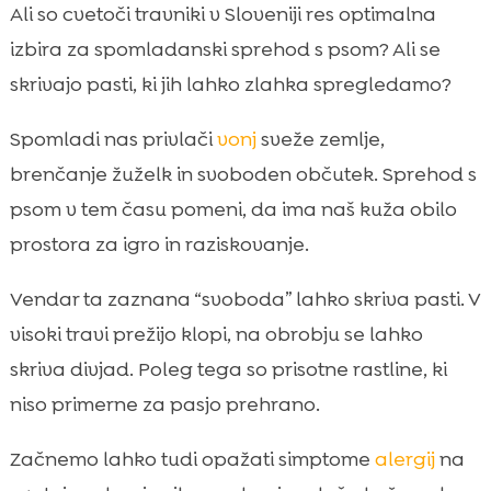
Zakaj so cvetoči travniki popolna izbira za
Ali so cvetoči travniki v Sloveniji res optimalna

spomladanski izlet s psom
izbira za spomladanski sprehod s psom? Ali se
pes pomlad sprehod

skrivajo pasti, ki jih lahko zlahka spregledamo?
Načrtovanje poti po Sloveniji: kje najdemo

cvetoče travnike in manj gneče
Spomladi nas privlači
vonj
sveže zemlje,
Priprava pred odhodom: oprema za varen
brenčanje žuželk in svoboden občutek. Sprehod s

sprehod po travniku
psom v tem času pomeni, da ima naš kuža obilo
Alergije pri psih spomladi: cvetni prah,

prostora za igro in raziskovanje.
trave in preobčutljivost
Klopi, bolhe in druge živalice: preventiva na
Vendar ta zaznana “svoboda” lahko skriva pasti. V

cvetočih travnikih
visoki travi prežijo klopi, na obrobju se lahko
Strupene rastline in nevarne gobe na

skriva divjad. Poleg tega so prisotne rastline, ki
travniku: kaj nas mora skrbeti
niso primerne za pasjo prehrano.
Varnost ob srečanjih z divjadjo in

kmetijskimi živalmi
Začnemo lahko tudi opažati simptome
alergij
na
Užitki cvetočih travnikov: ideje za igre,
