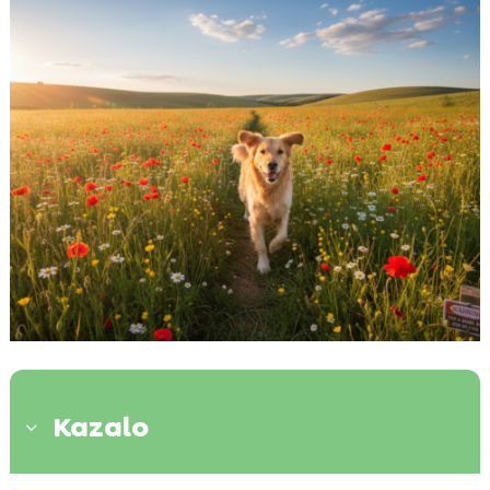
Kazalo
3