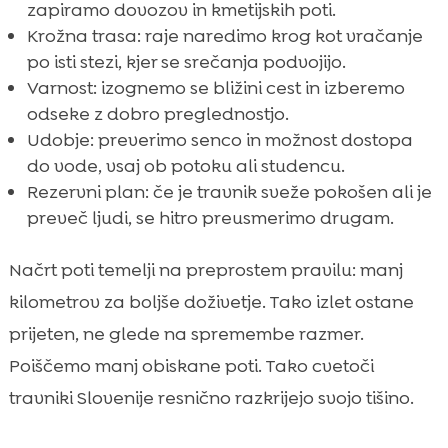
zapiramo dovozov in kmetijskih poti.
Krožna trasa: raje naredimo krog kot vračanje
po isti stezi, kjer se srečanja podvojijo.
Varnost: izognemo se bližini cest in izberemo
odseke z dobro preglednostjo.
Udobje: preverimo senco in možnost dostopa
do vode, vsaj ob potoku ali studencu.
Rezervni plan: če je travnik sveže pokošen ali je
preveč ljudi, se hitro preusmerimo drugam.
Načrt poti temelji na preprostem pravilu: manj
kilometrov za boljše doživetje. Tako izlet ostane
prijeten, ne glede na spremembe razmer.
Poiščemo manj obiskane poti. Tako cvetoči
travniki Slovenije resnično razkrijejo svojo tišino.