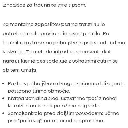
izhodišče za travniške igre s psom.
Za mentalno zaposlitev psa na travniku je
potrebno malo prostora in jasna pravila. Po
travniku raztresemo priboljške in psa spodbudimo
k iskanju. Ta metoda introducira
nosework v
naravi
, kjer je pes sodeluje z vohalnimi čuti in se
ob tem umirja.
Raztros priboljškov v krogu: začnemo blizu, nato
postopno širimo območje.
Kratka vonjalna sled: ustvarimo “pot” z nekaj
koraki in na koncu položimo nagrado.
Samokontrola pred daljšim povodcem: učimo
psa “počakaj”, nato povodec sprostimo.