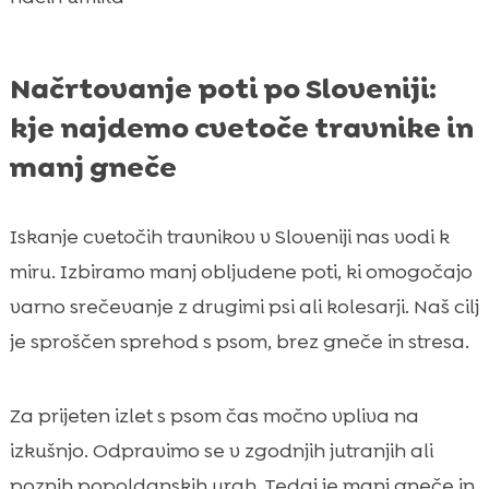
Načrtovanje poti po Sloveniji:
kje najdemo cvetoče travnike in
manj gneče
Iskanje cvetočih travnikov v Sloveniji nas vodi k
miru. Izbiramo manj obljudene poti, ki omogočajo
varno srečevanje z drugimi psi ali kolesarji. Naš cilj
je sproščen sprehod s psom, brez gneče in stresa.
Za prijeten izlet s psom čas močno vpliva na
izkušnjo. Odpravimo se v zgodnjih jutranjih ali
poznih popoldanskih urah. Tedaj je manj gneče in