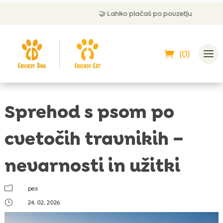
🤝
Lahko plačaš po povzetju
(0)
Sprehod s psom po
cvetočih travnikih –
nevarnosti in užitki
m
pes
}
24. 02. 2026