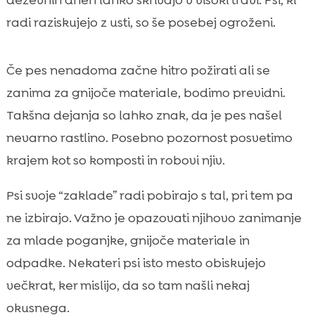
deževnih dneh lahko skrivajo v visoki travi. Psi, ki
radi raziskujejo z usti, so še posebej ogroženi.
Če pes nenadoma začne hitro požirati ali se
zanima za gnijoče materiale, bodimo previdni.
Takšna dejanja so lahko znak, da je pes našel
nevarno rastlino. Posebno pozornost posvetimo
krajem kot so komposti in robovi njiv.
Psi svoje “zaklade” radi pobirajo s tal, pri tem pa
ne izbirajo. Važno je opazovati njihovo zanimanje
za mlade poganjke, gnijoče materiale in
odpadke. Nekateri psi isto mesto obiskujejo
večkrat, ker mislijo, da so tam našli nekaj
okusnega.