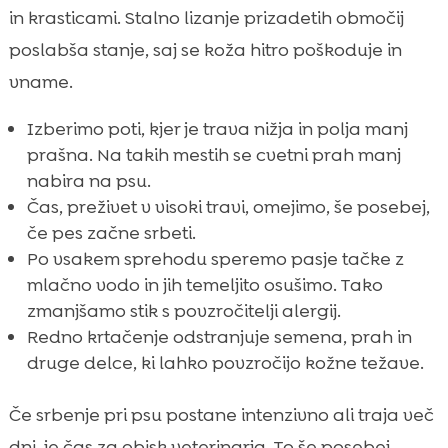
in krasticami. Stalno lizanje prizadetih območij
poslabša stanje, saj se koža hitro poškoduje in
vname.
Izberimo poti, kjer je trava nižja in polja manj
prašna. Na takih mestih se cvetni prah manj
nabira na psu.
Čas, preživet v visoki travi, omejimo, še posebej,
če pes začne srbeti.
Po vsakem sprehodu speremo pasje tačke z
mlačno vodo in jih temeljito osušimo. Tako
zmanjšamo stik s povzročitelji alergij.
Redno krtačenje odstranjuje semena, prah in
druge delce, ki lahko povzročijo kožne težave.
Če srbenje pri psu postane intenzivno ali traja več
dni, je čas za obisk veterinarja. To še posebej