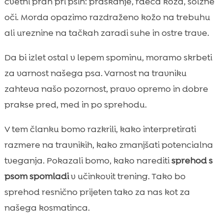
cvetni prah pri psih: praskanje, rdeča koža, solzne
učenje in mentalno zaposlitev
oči. Morda opazimo razdraženo kožo na trebuhu
Po sprehodu: nega dlake, tačk in kože, da

ali ureznine na tačkah zaradi suhe in ostre trave.
preprečimo težave
Hidracija in prehrana na poti: kako

Da bi izlet ostal v lepem spominu, moramo skrbeti
poskrbimo za energijo brez težav
za varnost našega psa. Varnost na travniku
CricksyDog kot pametna izbira za

zahteva našo pozornost, pravo opremo in dobre
spomladanske sprehode in občutljive pse
prakse pred, med in po sprehodu.
Etični in okoljski vidik: spoštovanje

travnikov, lastnikov zemljišč in narave
V tem članku bomo razkrili, kako interpretirati
Zaključek

razmere na travnikih, kako zmanjšati potencialna
FAQ

tveganja. Pokazali bomo, kako narediti
sprehod s
psom spomladi
v učinkovit trening. Tako bo
sprehod resnično prijeten tako za nas kot za
našega kosmatinca.