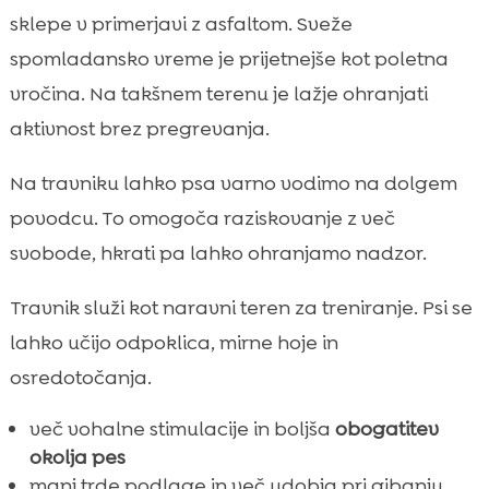
sklepe v primerjavi z asfaltom. Sveže
spomladansko vreme je prijetnejše kot poletna
vročina. Na takšnem terenu je lažje ohranjati
aktivnost brez pregrevanja.
Na travniku lahko psa varno vodimo na dolgem
povodcu. To omogoča raziskovanje z več
svobode, hkrati pa lahko ohranjamo nadzor.
Travnik služi kot naravni teren za treniranje. Psi se
lahko učijo odpoklica, mirne hoje in
osredotočanja.
več vohalne stimulacije in boljša
obogatitev
okolja pes
manj trde podlage in več udobja pri gibanju