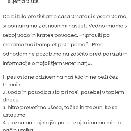
siljenja v stik
Da bi bilo preživljanje časa v naravi s psom varno,
si pomagamo z osnovnimi nasveti. Vedno imamo s
seboj vodo in kratek povodec. Pripraviti pa
moramo tudi komplet prve pomoči. Pred
odhodom ne pozabimo na zaščito pred paraziti in
informacije o najbližjem veterinarju.
pes ostane odziven na naš klic in ne beži čez
travnik
voda in posodica sta pri roki, posebej v toplem
dnevu
hitro preverimo ušesa, tačke in trebuh, ko se
ustavimo
poznamo najkrajšo pot nazaj in imamo miren
način umika