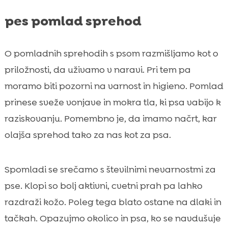
pes pomlad sprehod
O pomladnih sprehodih s psom razmišljamo kot o
priložnosti, da uživamo v naravi. Pri tem pa
moramo biti pozorni na varnost in higieno. Pomlad
prinese sveže vonjave in mokra tla, ki psa vabijo k
raziskovanju. Pomembno je, da imamo načrt, kar
olajša sprehod tako za nas kot za psa.
Spomladi se srečamo s številnimi nevarnostmi za
pse. Klopi so bolj aktivni, cvetni prah pa lahko
razdraži kožo. Poleg tega blato ostane na dlaki in
tačkah. Opazujmo okolico in psa, ko se navdušuje