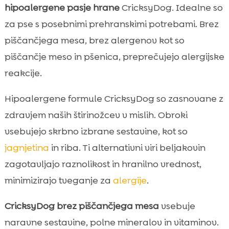
hipoalergene pasje hrane
CricksyDog. Idealne so
za pse s posebnimi prehranskimi potrebami. Brez
piščančjega mesa, brez alergenov kot so
piščančje meso in pšenica, preprečujejo alergijske
reakcije.
Hipoalergene formule CricksyDog so zasnovane z
zdravjem naših štirinožcev v mislih. Obroki
vsebujejo skrbno izbrane sestavine, kot so
jagnjetina
in riba. Ti alternativni viri beljakovin
zagotavljajo raznolikost in hranilno vrednost,
minimizirajo tveganje za
alergije
.
CricksyDog brez piščančjega mesa
vsebuje
naravne sestavine, polne mineralov in vitaminov.