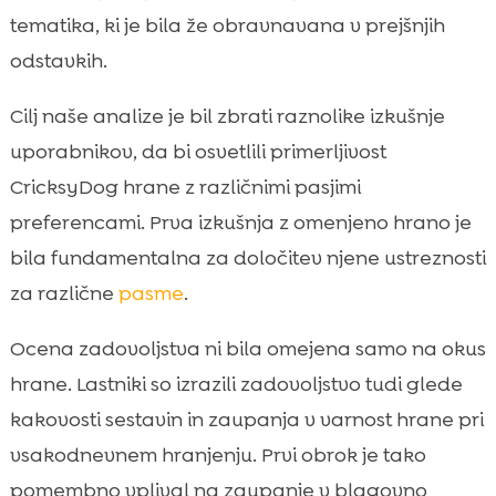
tematika, ki je bila že obravnavana v prejšnjih
odstavkih.
Cilj naše analize je bil zbrati raznolike izkušnje
uporabnikov, da bi osvetlili primerljivost
CricksyDog hrane z različnimi pasjimi
preferencami. Prva izkušnja z omenjeno hrano je
bila fundamentalna za določitev njene ustreznosti
za različne
pasme
.
Ocena zadovoljstva ni bila omejena samo na okus
hrane. Lastniki so izrazili zadovoljstvo tudi glede
kakovosti sestavin in zaupanja v varnost hrane pri
vsakodnevnem hranjenju. Prvi obrok je tako
pomembno vplival na zaupanje v blagovno