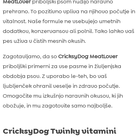
MeatLover
priboljški psom nudijo naravno
prehrano. To pozitivno vpliva na njihovo počutje in
vitalnost. Naše formule ne vsebujejo umetnih
dodatkov, konzervansov ali polnil. Tako lahko vaš
pes uživa v čistih mesnih okusih.
Zagotavljamo, da so
CricksyDog MeatLover
priboljški primerni za vse pasme in življenjska
obdobja psov. Z uporabo le-teh, bo vaš
ljubljenček ohranil veselje in zdravo počutje.
Omogočite mu izkušnjo naravnih okusov, ki jih
obožuje, in mu zagotovite samo najboljše.
CricksyDog Twinky vitamini