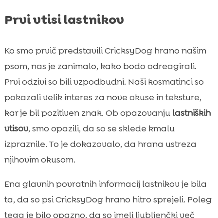
Prvi vtisi lastnikov
Ko smo prvič predstavili CricksyDog hrano našim
psom, nas je zanimalo, kako bodo odreagirali.
Prvi odzivi so bili vzpodbudni. Naši kosmatinci so
pokazali velik interes za nove okuse in teksture,
kar je bil pozitiven znak. Ob opazovanju
lastniških
vtisov
, smo opazili, da so se sklede kmalu
izpraznile. To je dokazovalo, da hrana ustreza
njihovim okusom.
Ena glavnih povratnih informacij lastnikov je bila
ta, da so psi CricksyDog hrano hitro sprejeli. Poleg
tega je bilo opazno, da so imeli ljubljenčki več