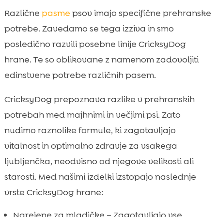
Različne
pasme
psov imajo specifične prehranske
potrebe. Zavedamo se tega izziva in smo
posledično razvili posebne linije CricksyDog
hrane. Te so oblikovane z namenom zadovoljiti
edinstvene potrebe različnih pasem.
CricksyDog prepoznava razlike v prehranskih
potrebah med majhnimi in večjimi psi. Zato
nudimo raznolike formule, ki zagotavljajo
vitalnost in optimalno zdravje za vsakega
ljubljenčka, neodvisno od njegove velikosti ali
starosti. Med našimi izdelki izstopajo naslednje
vrste CricksyDog hrane:
Narejene za mladičke – Zagotavljajo vse