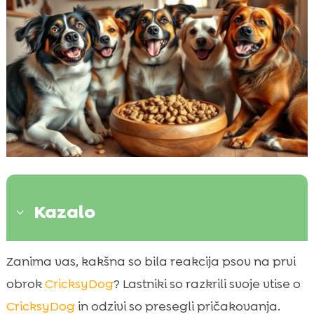
Kazalo
3
Uvod v CricksyDog hrano
Zanima vas, kakšna so bila reakcija psov na prvi

Prvi vtisi lastnikov
obrok
CricksyDog
? Lastniki so razkrili svoje vtise o

Vpliv CricksyDog hrane na prebavo
CricksyDog
in odzivi so presegli pričakovanja.
