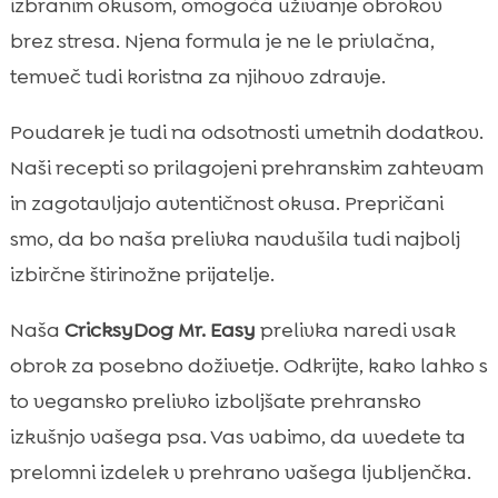
izbranim okusom, omogoča uživanje obrokov
brez stresa. Njena formula je ne le privlačna,
temveč tudi koristna za njihovo zdravje.
Poudarek je tudi na odsotnosti umetnih dodatkov.
Naši recepti so prilagojeni prehranskim zahtevam
in zagotavljajo avtentičnost okusa. Prepričani
smo, da bo naša prelivka navdušila tudi najbolj
izbirčne štirinožne prijatelje.
Naša
CricksyDog Mr. Easy
prelivka naredi vsak
obrok za posebno doživetje. Odkrijte, kako lahko s
to vegansko prelivko izboljšate prehransko
izkušnjo vašega psa. Vas vabimo, da uvedete ta
prelomni izdelek v prehrano vašega ljubljenčka.