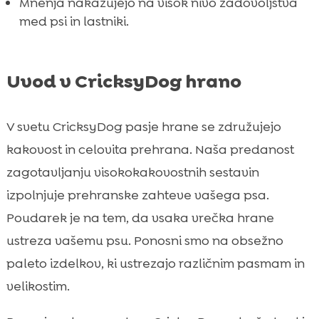
Mnenja nakazujejo na visok nivo zadovoljstva
Mnenja zadovoljnih lastnikov

med psi in lastniki.
Kje kupiti CricksyDog hrano

Zaključek

Uvod v CricksyDog hrano
FAQ

V svetu CricksyDog pasje hrane se združujejo
kakovost in celovita prehrana. Naša predanost
zagotavljanju visokokakovostnih sestavin
izpolnjuje prehranske zahteve vašega psa.
Poudarek je na tem, da vsaka vrečka hrane
ustreza vašemu psu. Ponosni smo na obsežno
paleto izdelkov, ki ustrezajo različnim pasmam in
velikostim.