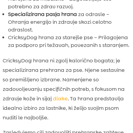
potrebno za zdrav razvoj.
Specializirana pasja hrana
za odrasle –
Ohranja energijo in zdravje skozi celotno
odraslost.
CricksyDog hrana za starejše pse – Prilagojena
za podporo pri težavah, povezanih s staranjem.
CricksyDog hrana ni zgolj kalorično bogata; je
specializirana prehrana za pse. Njene sestavine
so premišljeno izbrane. Namenjene so
zadovoljevanju specifičnih potreb, s fokusom na
zdravje kože in sijaj
dlake
. Ta hrana predstavlja
idealno izbiro za lastnike, ki želijo svojim psom
nuditi le najboljše.
Zasledujemo cilj zadovoljiti prehranske zahteve