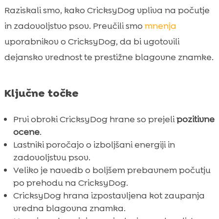
Sreča in energija po obroku
Raziskali smo, kako CricksyDog vpliva na počutje

Prvi obrok CricksyDog hrane mnenje
in zadovoljstvo psov. Preučili smo
mnenja

Primerjava z drugimi pasjimi hrani
uporabnikov o CricksyDog, da bi ugotovili

Hipoalergene formule CricksyDog
dejansko vrednost te prestižne blagovne znamke.

Vrste CricksyDog hrane za različne pasme

Vrste mesnih beljakovin v CricksyDog hrani

Ključne točke
CricksyDog Ely mokra hrana

CricksyDog MeatLover priboljški

Prvi obroki CricksyDog hrane so prejeli
pozitivne
CricksyDog Twinky vitamini
ocene
.

Lastniki poročajo o izboljšani energiji in
CricksyDog Chloé šampon in balzam za nos

zadovoljstvu psov.
in šape
Veliko je navedb o boljšem prebavnem počutju
CricksyDog Mr. Easy veganska prelivka za

po prehodu na CricksyDog.
suho hrano
CricksyDog hrana izpostavljena kot zaupanja
CricksyDog Denty veganski dentalni

vredna blagovna znamka.
prigrizki