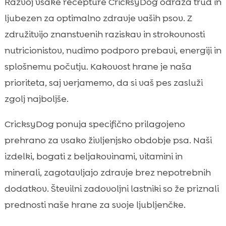
Razvoj vsake recepture CricksyDog odraža trud in
ljubezen za optimalno zdravje vaših psov. Z
združitvijo znanstvenih raziskav in strokovnosti
nutricionistov, nudimo podporo prebavi, energiji in
splošnemu počutju. Kakovost hrane je naša
prioriteta, saj verjamemo, da si vaš pes zasluži
zgolj najboljše.
CricksyDog ponuja specifično prilagojeno
prehrano za vsako življenjsko obdobje psa. Naši
izdelki, bogati z beljakovinami, vitamini in
minerali, zagotavljajo zdravje brez nepotrebnih
dodatkov. Številni zadovoljni lastniki so že priznali
prednosti naše hrane za svoje ljubljenčke.