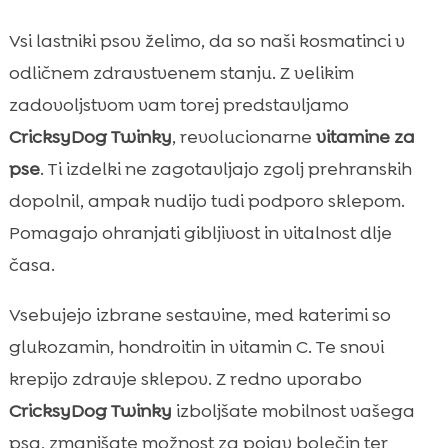
Vsi lastniki psov želimo, da so naši kosmatinci v
odličnem zdravstvenem stanju. Z velikim
zadovoljstvom vam torej predstavljamo
CricksyDog Twinky
, revolucionarne
vitamine za
pse
. Ti izdelki ne zagotavljajo zgolj prehranskih
dopolnil, ampak nudijo tudi podporo sklepom.
Pomagajo ohranjati gibljivost in vitalnost dlje
časa.
Vsebujejo izbrane sestavine, med katerimi so
glukozamin, hondroitin in vitamin C. Te snovi
krepijo zdravje sklepov. Z redno uporabo
CricksyDog Twinky
izboljšate mobilnost vašega
psa, zmanjšate možnost za pojav bolečin ter