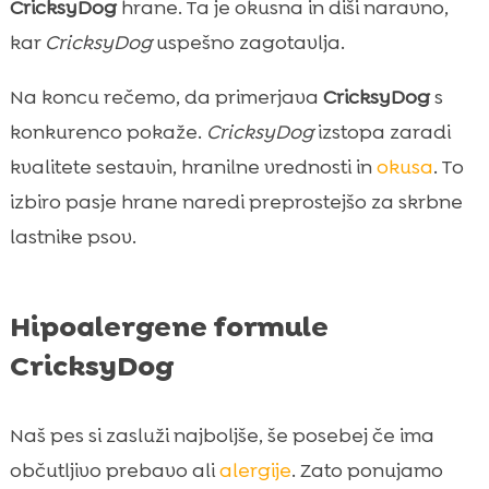
CricksyDog
hrane. Ta je okusna in diši naravno,
kar
CricksyDog
uspešno zagotavlja.
Na koncu rečemo, da primerjava
CricksyDog
s
konkurenco pokaže.
CricksyDog
izstopa zaradi
kvalitete sestavin, hranilne vrednosti in
okusa
. To
izbiro pasje hrane naredi preprostejšo za skrbne
lastnike psov.
Hipoalergene formule
CricksyDog
Naš pes si zasluži najboljše, še posebej če ima
občutljivo prebavo ali
alergije
. Zato ponujamo