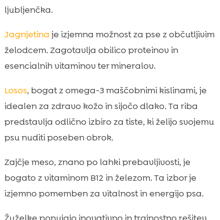
ljubljenčka.
Jagnjetina
je izjemna možnost za pse z občutljivim
želodcem. Zagotavlja obilico proteinov in
esencialnih vitaminov ter mineralov.
Losos
, bogat z omega-3 maščobnimi kislinami, je
idealen za zdravo kožo in sijočo dlako. Ta riba
predstavlja odlično izbiro za tiste, ki želijo svojemu
psu nuditi poseben obrok.
Zajčje meso, znano po lahki prebavljivosti, je
bogato z vitaminom B12 in železom. Ta izbor je
izjemno pomemben za vitalnost in energijo psa.
Žuželke ponujajo inovativno in trajnostno rešitev