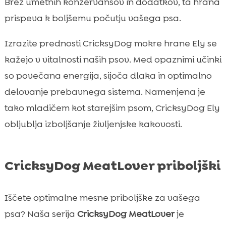
Brez umetnih konzervansov in dodatkov, ta hrana
prispeva k boljšemu počutju vašega psa.
Izrazite prednosti CricksyDog mokre hrane Ely se
kažejo v vitalnosti naših psov. Med opaznimi učinki
so povečana energija, sijoča dlaka in optimalno
delovanje prebavnega sistema. Namenjena je
tako mladičem kot starejšim psom, CricksyDog Ely
obljublja izboljšanje življenjske kakovosti.
CricksyDog MeatLover priboljški
Iščete optimalne mesne priboljške za vašega
psa? Naša serija
CricksyDog MeatLover
je