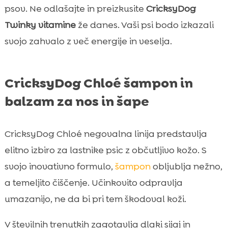
psov. Ne odlašajte in preizkusite
CricksyDog
Twinky vitamine
že danes. Vaši psi bodo izkazali
svojo zahvalo z več energije in veselja.
CricksyDog Chloé šampon in
balzam za nos in šape
CricksyDog Chloé negovalna linija predstavlja
elitno izbiro za lastnike psic z občutljivo kožo. S
svojo inovativno formulo,
šampon
obljublja nežno,
a temeljito čiščenje. Učinkovito odpravlja
umazanijo, ne da bi pri tem škodoval koži.
V številnih trenutkih zagotavlja dlaki sijaj in