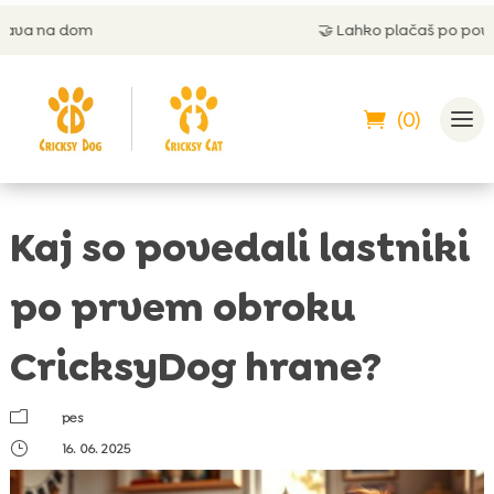
🤝
Lahko plačaš po povzetju
(0)
Kaj so povedali lastniki
po prvem obroku
CricksyDog hrane?
m
pes
}
16. 06. 2025