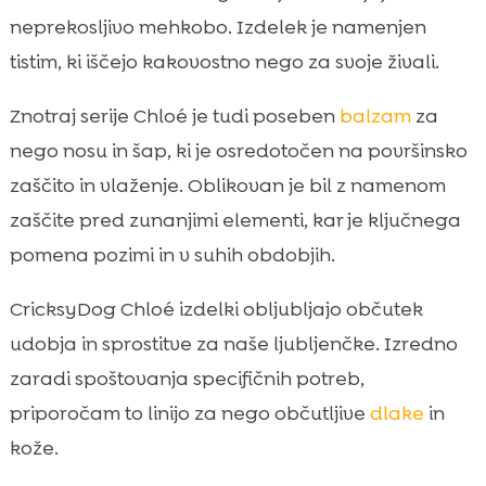
neprekosljivo mehkobo. Izdelek je namenjen
tistim, ki iščejo kakovostno nego za svoje živali.
Znotraj serije Chloé je tudi poseben
balzam
za
nego nosu in šap, ki je osredotočen na površinsko
zaščito in vlaženje. Oblikovan je bil z namenom
zaščite pred zunanjimi elementi, kar je ključnega
pomena pozimi in v suhih obdobjih.
CricksyDog Chloé izdelki obljubljajo občutek
udobja in sprostitve za naše ljubljenčke. Izredno
zaradi spoštovanja specifičnih potreb,
priporočam to linijo za nego občutljive
dlake
in
kože.